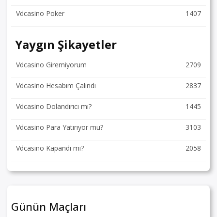
Vdcasino Poker
1407
Yaygın Şikayetler
Vdcasino Giremiyorum
2709
Vdcasino Hesabım Çalındı
2837
Vdcasino Dolandırıcı mı?
1445
Vdcasino Para Yatırıyor mu?
3103
Vdcasino Kapandı mı?
2058
Günün Maçları