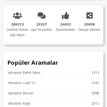
280312
23327
24432
20058
Günlük Online
Üye Yorumları
Puanlamalar
Tavsiye Edenler
Üye Sayısı
Popüler Aramalar
Vdcasino Bahis Sitesi
1513
Vdcasino Canlı TV
1947
Vdcasino Bitcoin
2698
Vdcasino Kayıt
2512