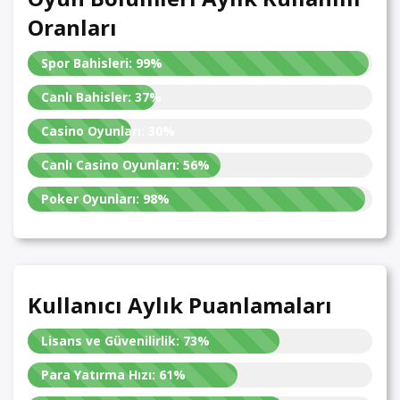
Oranları
Spor Bahisleri:
99%
Canlı Bahisler:
37%
Casino Oyunları:
30%
Canlı Casino Oyunları:
56%
Poker Oyunları:
98%
Kullanıcı Aylık Puanlamaları
Lisans ve Güvenilirlik:
73%
Para Yatırma Hızı:
61%