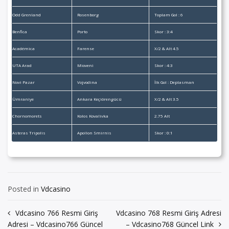
Odd Grenland
Rosenborg
Toplam Gol : 6
Benfica
Porto
Skor : 3:4
Académica
Farense
X/2 & Alt 4.5
UTA Arad
Mioveni
Skor : 4:3
Novi Pazar
Vojvodina
İlk Gol : Deplasman
Ümraniye
Ankara Keçiörengücü
X/2 & Alt 3.5
Chornomorets
Kolos Kovalivka
2.75 Alt
Asteras Tripolis
Apollon Smirnis
Skor : 0:1
Posted in
Vdcasino
Yazı
Vdcasino 766 Resmi Giriş
Vdcasino 768 Resmi Giriş Adresi
Adresi – Vdcasino766 Güncel
– Vdcasino768 Güncel Link