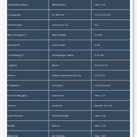
Shamrock Rovers
Bohemians
Skor : 3:5
Livingston
St. Mirren
1/2 & Üst 4.5
Kilmarnock
Inverness CT
İY2
Real Sociedad II
Real Oviedo
2.5 Alt
Malmö FF
Halmstad
4 Alt
Trelleborg FF
Jönköpings Södra
3.25 Alt
Lugano
Basel
2 & Üst 2.5
Kriens
Stade Lausanne-Ouchy
2.75 Üst
Cittadella
Ternana
1/2 & Üst 4.5
Carrick Rangers
Coleraine
Skor : 3:1
Toluca
América
Korner : 0.5 Alt
Lech Poznan
Wisla Kraków
Skor : 2:4
Molde
Brann
Skor : 3:4
Boavista
Gil Vicente
Skor : 4:5