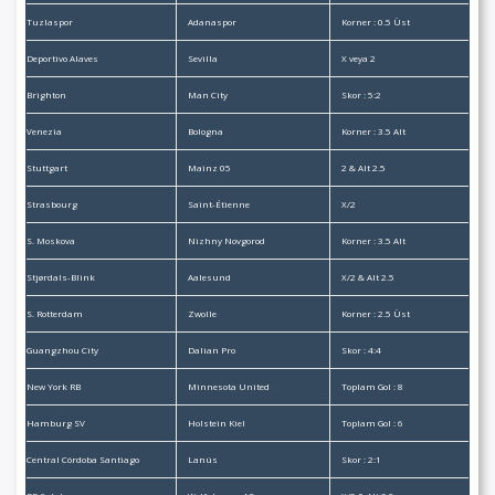
Tuzlaspor
Adanaspor
Korner : 0.5 Üst
Deportivo Alaves
Sevilla
X veya 2
Brighton
Man City
Skor : 5:2
Venezia
Bologna
Korner : 3.5 Alt
Stuttgart
Mainz 05
2 & Alt 2.5
Strasbourg
Saint-Étienne
X/2
S. Moskova
Nizhny Novgorod
Korner : 3.5 Alt
Stjørdals-Blink
Aalesund
X/2 & Alt 2.5
S. Rotterdam
Zwolle
Korner : 2.5 Üst
Guangzhou City
Dalian Pro
Skor : 4:4
New York RB
Minnesota United
Toplam Gol : 8
Hamburg SV
Holstein Kiel
Toplam Gol : 6
Central Córdoba Santiago
Lanús
Skor : 2:1