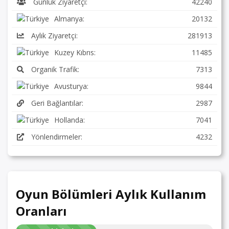
Günlük Ziyaretçi:
42240
Almanya:
20132
Aylık Ziyaretçi:
281913
Kuzey Kıbrıs:
11485
Organik Trafik:
7313
Avusturya:
9844
Geri Bağlantılar:
2987
Hollanda:
7041
Yönlendirmeler:
4232
Oyun Bölümleri Aylık Kullanım
Oranları