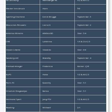
RB Salzburg
Wolfsberger AC
X/2 & Alt 3.5
Wacker Innsbruck
Horn
İY0
Sporting Charleroi
Cercle Brugge
Toplam Gol : 5
Mouscron-Péruwelz
Lierse K
Toplam Gol : 2
América Mineiro
Atlético GO
Skor : 5:4
CRB
Londrina
1/X & Üst 2.5
Slovan Liberec
Slovácko
Skor : 0:0
SønderjyskE
Brøndby
Toplam Gol : 4
Fremad Amager
Fredericia
Korner : Çift
KuPS
Haka
1/2 & Alt 2.5
Paris FC
Quevilly
Skor : 5:1
Hrvatski Dragovoljac
Gorica
Skor : 5:1
Helmond Sport
Jong PSV
1/2 & Alt 2.5
Reading
Millwall
2/1