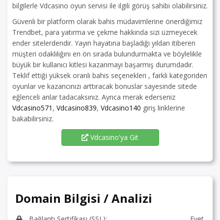
bilgilerle Vdcasino oyun servisi ile ilgili görüş sahibi olabilirsiniz.
Güvenli bir platform olarak bahis müdavimlerine önerdiğimiz
Trendbet, para yatırma ve çekme hakkında sizi üzmeyecek
ender sitelerdendir. Yayın hayatına başladığı yıldan itiberen
müşteri odaklılığını en ön sırada bulundurmakta ve böylelikle
büyük bir kullanıcı kitlesi kazanmayı başarmış durumdadır.
Teklif ettiği yüksek oranlı bahis seçenekleri , farklı kategoriden
oyunlar ve kazancınızı arttıracak bonuslar sayesinde sitede
eğlenceli anlar tadacaksınız. Ayrıca merak ederseniz
Vdcasino571
,
Vdcasino839
,
Vdcasino140
giriş linklerine
bakabilirsiniz.
Vdcasino'ya Git
Domain Bilgisi / Analizi
Bağlantı Sertifikası (SSL):
Evet