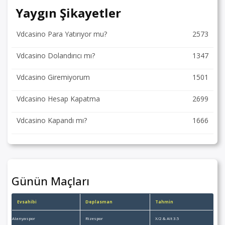
Yaygın Şikayetler
Vdcasino Para Yatırıyor mu?
2573
Vdcasino Dolandırıcı mı?
1347
Vdcasino Giremiyorum
1501
Vdcasino Hesap Kapatma
2699
Vdcasino Kapandı mı?
1666
Günün Maçları
Evsahibi
Deplasman
Tahmin
Alanyaspor
Rizespor
X/2 & Alt 3.5