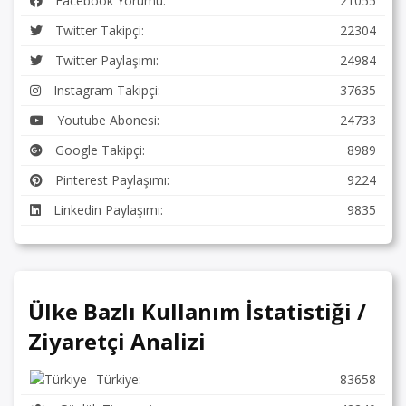
Facebook Yorumu:
21055
Twitter Takipçi:
22304
Twitter Paylaşımı:
24984
Instagram Takipçi:
37635
Youtube Abonesi:
24733
Google Takipçi:
8989
Pinterest Paylaşımı:
9224
Linkedin Paylaşımı:
9835
Ülke Bazlı Kullanım İstatistiği /
Ziyaretçi Analizi
Türkiye:
83658