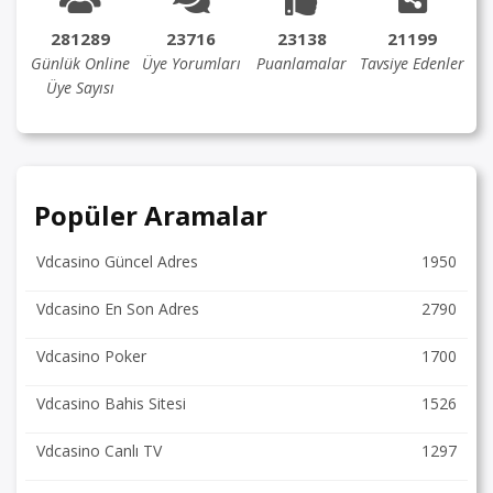
281289
23716
23138
21199
Günlük Online
Üye Yorumları
Puanlamalar
Tavsiye Edenler
Üye Sayısı
Popüler Aramalar
Vdcasino Güncel Adres
1950
Vdcasino En Son Adres
2790
Vdcasino Poker
1700
Vdcasino Bahis Sitesi
1526
Vdcasino Canlı TV
1297