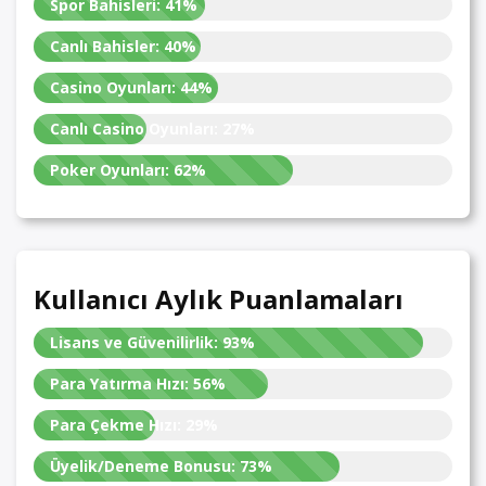
Spor Bahisleri:
41%
Canlı Bahisler:
40%
Casino Oyunları:
44%
Canlı Casino Oyunları:
27%
Poker Oyunları:
62%
Kullanıcı Aylık Puanlamaları
Lisans ve Güvenilirlik:
93%
Para Yatırma Hızı:
56%
Para Çekme Hızı:
29%
Üyelik/Deneme Bonusu:
73%