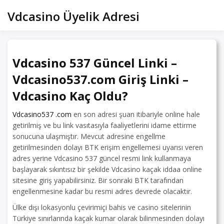
Skip
Vdcasino Üyelik Adresi
to
content
Vdcasino 537 Güncel Linki –
Vdcasino537.com Giriş Linki –
Vdcasino Kaç Oldu?
Vdcasino537 .com
en son adresi şuan itibariyle online hale
getirilmiş ve bu link vasıtasıyla faaliyetlerini idame ettirme
sonucuna ulaşmıştır. Mevcut adresine engellme
getirilmesinden dolayı BTK erişim engellemesi uyarısı veren
adres yerine Vdcasino 537 güncel resmi link kullanmaya
başlayarak sıkıntısız bir şekilde Vdcasino kaçak iddaa online
sitesine giriş yapabilirsiniz. Bir sonraki BTK tarafından
engellenmesine kadar bu resmi adres devrede olacaktır.
Ülke dışı lokasyonlu çevirimiçi bahis ve casino sitelerinin
Türkiye sınırlarında kaçak kumar olarak bilinmesinden dolayı