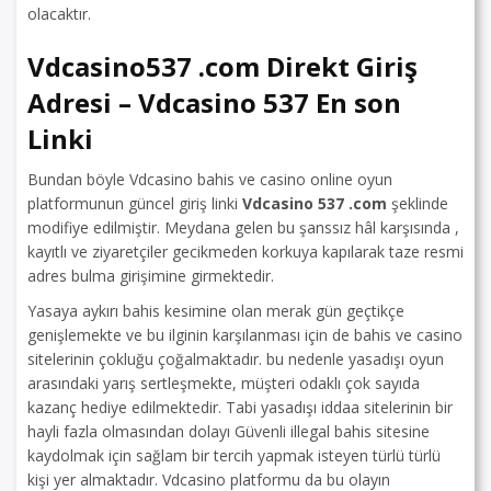
olacaktır.
Vdcasino537 .com Direkt Giriş
Adresi – Vdcasino 537 En son
Linki
Bundan böyle Vdcasino bahis ve casino online oyun
platformunun güncel giriş linki
Vdcasino 537 .com
şeklinde
modifiye edilmiştir. Meydana gelen bu şanssız hâl karşısında ,
kayıtlı ve ziyaretçiler gecikmeden korkuya kapılarak taze resmi
adres bulma girişimine girmektedir.
Yasaya aykırı bahis kesimine olan merak gün geçtikçe
genişlemekte ve bu ilginin karşılanması için de bahis ve casino
sitelerinin çokluğu çoğalmaktadır. bu nedenle yasadışı oyun
arasındaki yarış sertleşmekte, müşteri odaklı çok sayıda
kazanç hediye edilmektedir. Tabi yasadışı iddaa sitelerinin bir
hayli fazla olmasından dolayı Güvenli illegal bahis sitesine
kaydolmak için sağlam bir tercih yapmak isteyen türlü türlü
kişi yer almaktadır. Vdcasino platformu da bu olayın