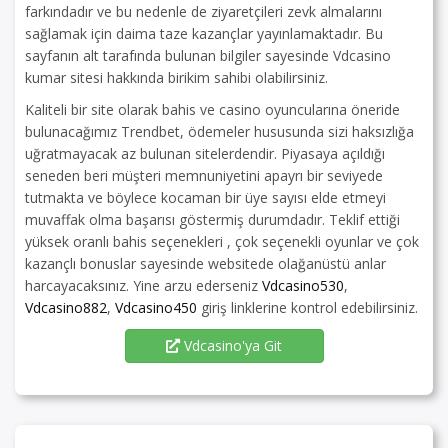
farkındadır ve bu nedenle de ziyaretçileri zevk almalarını
sağlamak için daima taze kazançlar yayınlamaktadır. Bu
sayfanın alt tarafında bulunan bilgiler sayesinde Vdcasino
kumar sitesi hakkında birikim sahibi olabilirsiniz.
Kaliteli bir site olarak bahis ve casino oyuncularına öneride
bulunacağımız Trendbet, ödemeler hususunda sizi haksızlığa
uğratmayacak az bulunan sitelerdendir. Piyasaya açıldığı
seneden beri müşteri memnuniyetini apayrı bir seviyede
tutmakta ve böylece kocaman bir üye sayısı elde etmeyi
muvaffak olma başarısı göstermiş durumdadır. Teklif ettiği
yüksek oranlı bahis seçenekleri , çok seçenekli oyunlar ve çok
kazançlı bonuslar sayesinde websitede olağanüstü anlar
harcayacaksınız. Yine arzu ederseniz
Vdcasino530
,
Vdcasino882
,
Vdcasino450
giriş linklerine kontrol edebilirsiniz.
Vdcasino'ya Git