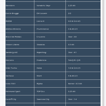
Dornbirn
Vorwärts Steyr
2.25 Alt
Cercle Brugge
OH Leuven
2/2
RWDM
Lierse K
X/2 & Üst 4.5
Atlético Mineiro
Fluminense
X & Alt 2.5
Brasil de Pelotas
Cruzeiro
Skor : 3:0
Slovan Liberec
Slovácko
3.5 Alt
SønderjyskE
Kopenhag
Skor : 4:1
Horsens
Fredericia
Tek/Çift : Çift
Inter Turku
Haka
1/2 & Üst 2.5
Sochaux
Niort
X & Alt 2.5
Istra 1961
Rijeka
Korner : 0.5 Alt
Helmond Sport
TOP Oss
3.25 Alt
Cardiff City
Swansea City
Skor : 1:4