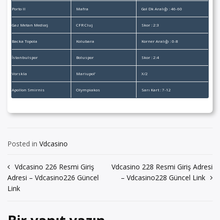
Porto II
Mafra
Gol Dk Aralığı : 46-60
Gaz Metan Mediaş
CFR Cluj
Skor : 2:3
Backa Topola
Kolubara
Korner Aralığı : 0-8
İstanbulspor
Boluspor
Skor : 2:4
Vorskla
Mariupol’
X/2
Apollon Smirnis
Olympiakos
Sarı Kart : 7-12
Posted in
Vdcasino
Yazı
Vdcasino 226 Resmi Giriş
Vdcasino 228 Resmi Giriş Adresi
Adresi – Vdcasino226 Güncel
– Vdcasino228 Güncel Link
gezinmesi
Link