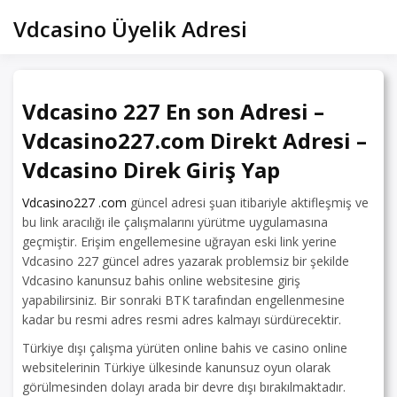
Skip
Vdcasino Üyelik Adresi
to
content
Vdcasino 227 En son Adresi –
Vdcasino227.com Direkt Adresi –
Vdcasino Direk Giriş Yap
Vdcasino227 .com
güncel adresi şuan itibariyle aktifleşmiş ve
bu link aracılığı ile çalışmalarını yürütme uygulamasına
geçmiştir. Erişim engellemesine uğrayan eski link yerine
Vdcasino 227 güncel adres yazarak problemsiz bir şekilde
Vdcasino kanunsuz bahis online websitesine giriş
yapabilirsiniz. Bir sonraki BTK tarafından engellenmesine
kadar bu resmi adres resmi adres kalmayı sürdürecektir.
Türkiye dışı çalışma yürüten online bahis ve casino online
websitelerinin Türkiye ülkesinde kanunsuz oyun olarak
görülmesinden dolayı arada bir devre dışı bırakılmaktadır.