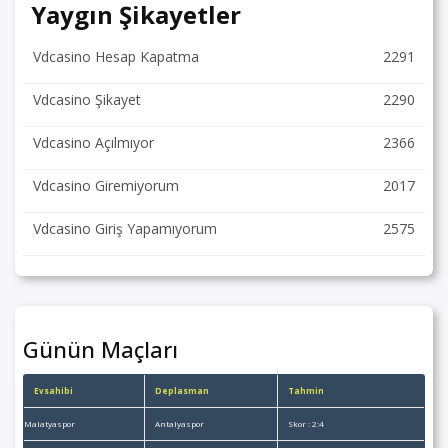
Yaygın Şikayetler
Vdcasino Hesap Kapatma
2291
Vdcasino Şikayet
2290
Vdcasino Açılmıyor
2366
Vdcasino Giremiyorum
2017
Vdcasino Giriş Yapamıyorum
2575
Günün Maçları
Evsahibi
Deplasman
Tahmin
Malatyaspor
Antalyaspor
Skor : 2:4