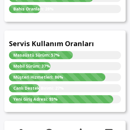
Bahis Oranları:
28%
Servis Kullanım Oranları
Masaüstü Sürüm:
57%
Mobil Sürüm:
37%
Müşteri Hizmetleri:
86%
Canlı Destek Birimi:
27%
Yeni Giriş Adresi:
93%