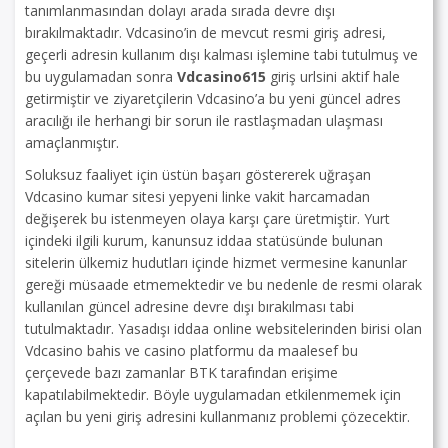
tanımlanmasından dolayı arada sırada devre dışı
bırakılmaktadır. Vdcasino’in de mevcut resmi giriş adresi,
geçerli adresin kullanım dışı kalması işlemine tabi tutulmuş ve
bu uygulamadan sonra
Vdcasino615
giriş urlsini aktif hale
getirmiştir ve ziyaretçilerin Vdcasino’a bu yeni güncel adres
aracılığı ile herhangi bir sorun ile rastlaşmadan ulaşması
amaçlanmıştır.
Soluksuz faaliyet için üstün başarı göstererek uğraşan
Vdcasino kumar sitesi yepyeni linke vakit harcamadan
değişerek bu istenmeyen olaya karşı çare üretmiştir. Yurt
içindeki ilgili kurum, kanunsuz iddaa statüsünde bulunan
sitelerin ülkemiz hudutları içinde hizmet vermesine kanunlar
gereği müsaade etmemektedir ve bu nedenle de resmi olarak
kullanılan güncel adresine devre dışı bırakılması tabi
tutulmaktadır. Yasadışı iddaa online websitelerinden birisi olan
Vdcasino bahis ve casino platformu da maalesef bu
çerçevede bazı zamanlar BTK tarafından erişime
kapatılabilmektedir. Böyle uygulamadan etkilenmemek için
açılan bu yeni giriş adresini kullanmanız problemi çözecektir.