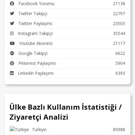
Facebook Yorumu:
21138
Twitter Takipçi:
22797
Twitter Paylaşımı:
23503
Instagram Takipçi:
35544
Youtube Abonesi:
21117
Google Takipçi:
6622
Pinterest Paylaşımı:
5904
Linkedin Paylaşımı:
6393
Ülke Bazlı Kullanım İstatistiği /
Ziyaretçi Analizi
Türkiye:
85988