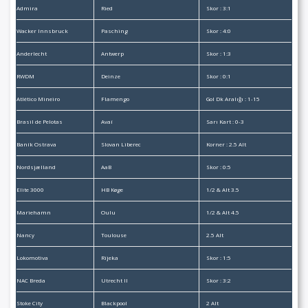
Admira
Ried
Skor : 3:1
Wacker Innsbruck
Pasching
Skor : 4:0
Anderlecht
Antwerp
Skor : 1:3
RWDM
Deinze
Skor : 0:1
Atlético Mineiro
Flamengo
Gol Dk Aralığı : 1-15
Brasil de Pelotas
Avaí
Sarı Kart : 0-3
Baník Ostrava
Slovan Liberec
Korner : 2.5 Alt
Nordsjælland
AaB
Skor : 0:5
Elite 3000
HB Køge
1/2 & Alt 3.5
Mariehamn
Oulu
1/2 & Alt 4.5
Nancy
Toulouse
2.5 Alt
Lokomotiva
Rijeka
Skor : 1:5
NAC Breda
Utrecht II
Skor : 3:2
Stoke City
Blackpool
2 Alt