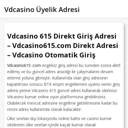
Skip
Vdcasino Üyelik Adresi
to
content
Vdcasino 615 Direkt Giriş Adresi
– Vdcasino615.com Direkt Adresi
– Vdcasino Otomatik Giriş
Vdcasino615 .com
engelsiz giriş adresi bu süreden sonra aktif
edilmiş ve bu güncel adres aracılığı ile çalışmalarını devam
ettirme yoluna gitmiştir. Kullanımda olan giriş adresinin
kapatılması sonucu BTK erişim engellemesi uyarısı veren giriş
adresi yerine Vdcasino 615 güncel adres kullanarak sıkıntısız
Vdcasino kumar online oyun platformuna girebilirsiniz.
Olabilecek mevcut adresine engellme getirilmesine kadar bu
resmi adres kullanımda olarak kalacaktır.
Ülke sınırları dışı lokasyonlu online bahis ve casino kumar
sitelerinin ülke sınırları içinde kaçak kumar olarak