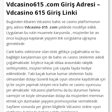
Vdcasino615 .com Giriş Adresi –
Vdcasino 615 Giriş Linki
Bugünden itibaren Vdcasino bahis ve casino platformunun
giriş adresi
Vdcasino 615 .com
şeklinde modifiye edildi.
Uygulanan bu rutin muamele karşısında , müşteriler bir an
önce kuşkuya kapılarak yepyeni link sorgulama uğraşına
girmektedir.
Canlı bahis sektörüne olan istek gittikçe çoğalmakta ve bu
bağlılığın karşılanması için de bahis ve casino sitelerinin adedi
çoğalmaktadır. böylece kaçak iddaa arasındaki rakiplik
sertleşmekte, müşteri lehine çok sayıda fayda hediye
edilmektedir. Tabi kaçak kumar kumar sitelerinin fazla
olmasından dolayı Güvenli kaçak oyun sitesine kaydolmak için
iyi bir seçim yapmak isteyen nice bahis ve casino oyuncusu
yer almaktadır. Vdcasino platformu da bu durumun farkına
varmıştır ve böyle olmasından dolayı da müşterileri memnun
etmek için durmadan yepyeni promosyonlar vermektedir.
Sayfanın sonunda yer gören bilgilerle Vdcasino online oyun