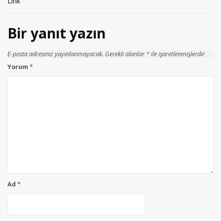
Link
Bir yanıt yazın
E-posta adresiniz yayınlanmayacak.
Gerekli alanlar
*
ile işaretlenmişlerdir
Yorum
*
Ad
*