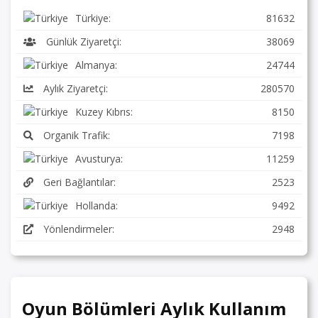
Türkiye:
81632
Günlük Ziyaretçi:
38069
Almanya:
24744
Aylık Ziyaretçi:
280570
Kuzey Kıbrıs:
8150
Organik Trafik:
7198
Avusturya:
11259
Geri Bağlantılar:
2523
Hollanda:
9492
Yönlendirmeler:
2948
Oyun Bölümleri Aylık Kullanım