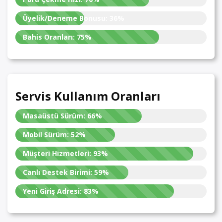
Üyelik/Deneme Bonusu:
36%
Bahis Oranları:
75%
Servis Kullanım Oranları
Masaüstü Sürüm:
66%
Mobil Sürüm:
52%
Müşteri Hizmetleri:
93%
Canlı Destek Birimi:
59%
Yeni Giriş Adresi:
83%