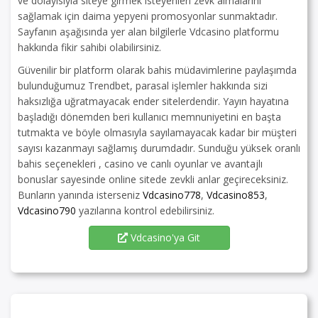
ve dolayısıyla siteye girmek isteyenleri zevk almalarını
sağlamak için daima yepyeni promosyonlar sunmaktadır.
Sayfanın aşağısında yer alan bilgilerle Vdcasino platformu
hakkında fikir sahibi olabilirsiniz.
Güvenilir bir platform olarak bahis müdavimlerine paylaşımda
bulunduğumuz Trendbet, parasal işlemler hakkında sizi
haksızlığa uğratmayacak ender sitelerdendir. Yayın hayatına
başladığı dönemden beri kullanıcı memnuniyetini en başta
tutmakta ve böyle olmasıyla sayılamayacak kadar bir müşteri
sayısı kazanmayı sağlamış durumdadır. Sunduğu yüksek oranlı
bahis seçenekleri , casino ve canlı oyunlar ve avantajlı
bonuslar sayesinde online sitede zevkli anlar geçireceksiniz.
Bunların yanında isterseniz
Vdcasino778
,
Vdcasino853
,
Vdcasino790
yazılarına kontrol edebilirsiniz.
Vdcasino'ya Git