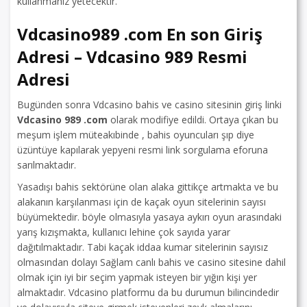
kullanmanız yetecektir.
Vdcasino989 .com En son Giriş
Adresi – Vdcasino 989 Resmi
Adresi
Bugünden sonra Vdcasino bahis ve casino sitesinin giriş linki
Vdcasino 989 .com
olarak modifiye edildi. Ortaya çıkan bu
meşum işlem müteakıbinde , bahis oyuncuları şıp diye
üzüntüye kapılarak yepyeni resmi link sorgulama eforuna
sarılmaktadır.
Yasadışı bahis sektörüne olan alaka gittikçe artmakta ve bu
alakanın karşılanması için de kaçak oyun sitelerinin sayısı
büyümektedir. böyle olmasıyla yasaya aykırı oyun arasındaki
yarış kızışmakta, kullanıcı lehine çok sayıda yarar
dağıtılmaktadır. Tabi kaçak iddaa kumar sitelerinin sayısız
olmasından dolayı Sağlam canlı bahis ve casino sitesine dahil
olmak için iyi bir seçim yapmak isteyen bir yığın kişi yer
almaktadır. Vdcasino platformu da bu durumun bilincindedir