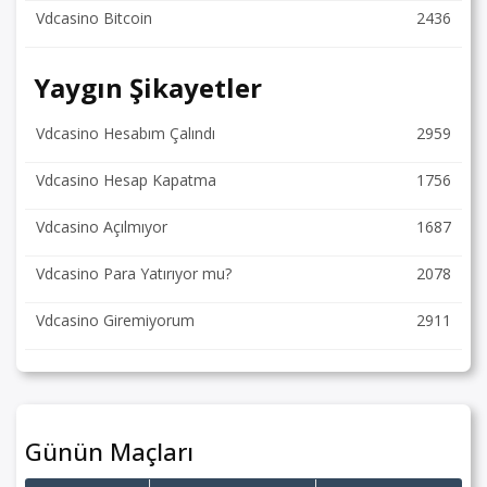
Vdcasino Bitcoin
2436
Yaygın Şikayetler
Vdcasino Hesabım Çalındı
2959
Vdcasino Hesap Kapatma
1756
Vdcasino Açılmıyor
1687
Vdcasino Para Yatırıyor mu?
2078
Vdcasino Giremiyorum
2911
Günün Maçları