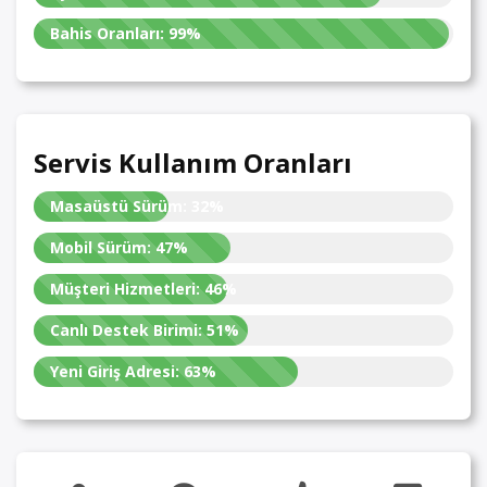
Bahis Oranları:
99%
Servis Kullanım Oranları
Masaüstü Sürüm:
32%
Mobil Sürüm:
47%
Müşteri Hizmetleri:
46%
Canlı Destek Birimi:
51%
Yeni Giriş Adresi:
63%