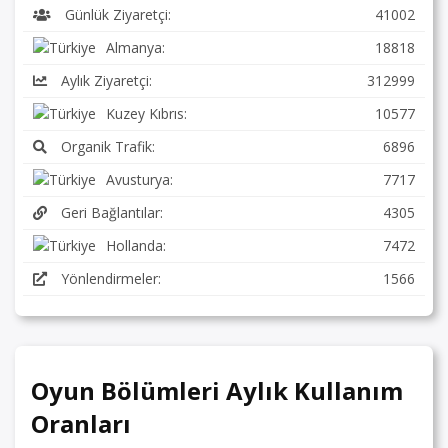
Günlük Ziyaretçi:
41002
Almanya:
18818
Aylık Ziyaretçi:
312999
Kuzey Kıbrıs:
10577
Organik Trafik:
6896
Avusturya:
7717
Geri Bağlantılar:
4305
Hollanda:
7472
Yönlendirmeler:
1566
Oyun Bölümleri Aylık Kullanım
Oranları