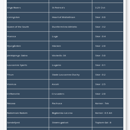
Sligo Rovers
St Patrick’s
3.25 Üst
Livingston
Heart of Midlothian
Skor : 0:0
Queen of the South
Dunfermline Athletic
Skor : 3:2
Huesca
Lugo
Skor : 0:4
Djurgården
Häcken
Skor : 2:0
Jönköpings Södra
Västerås SK
Skor : 5:0
Lausanne Sports
Lugano
Skor : 0:1
Thun
Stade Lausanne-Ouchy
Skor : 0:2
Vicenza
Ascoli
Skor : 2:5
Cliftonville
Crusaders
Skor : 2:0
Necaxa
Pachuca
Korner : Tek
Radomiak Radom
Bogdanka Leczna
Korner : 0.5 Alt
Sandefjord
Strømsgodset
Toplam Gol : 8