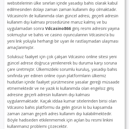
websitelerinin ülke sınırları içinde yasadışı bahis olarak kabul
edilmesinden dolayı zaman zaman kullanım dışı olmaktadır.
Vdcasino’in de kullanımda olan güncel adresi, geçerli adresin
kullanım dışı kalması prosedürüne maruz kalmış ve bu
uygulamadan sonra
Vdcasino866
giriş resmi adresini yayına
sokmuştur ve bahis ve casino oyuncularının Vdcasino’a bu
yeni link yoluyla herhangi bir uyarı ile rastlaşmadan ulaşması
amaçlanmıştır.
Soluksuz faaliyet için çok çalışan Vdcasino online sitesi yeni
güncel adrese doğruca yenilenerek bu duruma karşı soruna
çare üretmiştir. Ülkemizdeki sorumlu kuruluş, yasadışı bahis
sınıfında yer edinen online oyun platformların ülkemiz
hudutları içinde faaliyet yürütmesine yasalar gereği müsaade
etmemektedir ve ne yazık ki kullanımda olan engelsiz giriş
adresine geçerli adresin kullanım dışı kalması
uygulanmaktadır. Kaçak iddaa kumar sitelerinden birisi olan
Vdcasino bahis platformu da gelin görün ki bu kapsamda
zaman zaman geçerli adres kullanım dışı kalabilmektedir.
Böyle hadiseden etkilenmemek için açılan bu resmi linkini
kullanmanız problemi çözecektir.