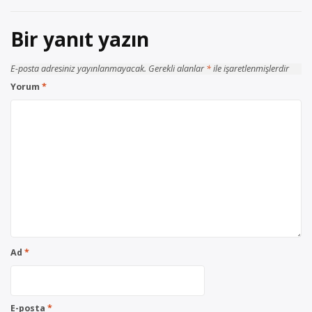
Bir yanıt yazın
E-posta adresiniz yayınlanmayacak.
Gerekli alanlar
*
ile işaretlenmişlerdir
Yorum
*
Ad
*
E-posta
*