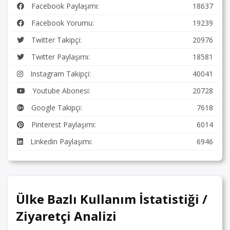
Facebook Paylaşımı:
18637
Facebook Yorumu:
19239
Twitter Takipçi:
20976
Twitter Paylaşımı:
18581
Instagram Takipçi:
40041
Youtube Abonesi:
20728
Google Takipçi:
7618
Pinterest Paylaşımı:
6014
Linkedin Paylaşımı:
6946
Ülke Bazlı Kullanım İstatistiği /
Ziyaretçi Analizi