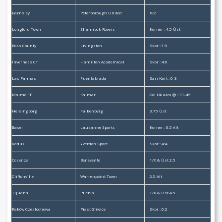
Barnsley
Peterborough United
X/2
Longford Town
Shamrock Rovers
Korner : 4.5 Üst
Ross County
Livingston
Skor : 1:5
Inverness CT
Hamilton Academical
Skor : 4:0
Las Palmas
Fuenlabrada
Sarı Kart : 0-3
Malmö FF
Kalmar
Gol Dk Aralığı : 31-45
Helsingborg
Falkenberg
3.75 Üst
Basel
Lausanne Sports
Korner : 0.5 Alt
Vaduz
Yverdon Sport
Skor : 4:4
Cosenza
Benevento
1/X & Üst 2.5
Cliftonville
Warrenpoint Town
2.5 Alt
Tijuana
Puebla
1/X & Üst 4.5
Raków Czestochowa
Piast Gliwice
Skor : 0:2