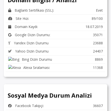
Bağlantı Sertifikası (SSL):
Evet
Site Hızı:
89/100
Domain Kaydı:
18.07.2019
Google Dizin Durumu:
35071
Yandex Dizin Durumu
23688
Yahoo Dizin Durumu
24407
Bing Dizin Durumu
8869
Alexa Sıralaması:
11368
Sosyal Medya Durum Analizi
Facebook Takipçi:
36607