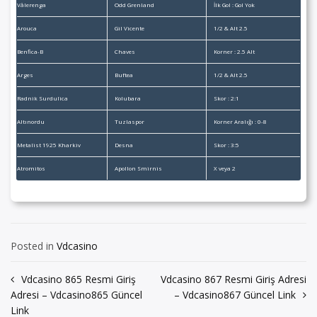
Vålerenga
Odd Grenland
İlk Gol : Gol Yok
Arouca
Gil Vicente
1/2 & Alt 2.5
Benfica-B
Chaves
Korner : 2.5 Alt
Arges
Buftea
1/2 & Alt 2.5
Radnik Surdulica
Kolubara
Skor : 2:1
Altınordu
Tuzlaspor
Korner Aralığı : 0-8
Metalist 1925 Kharkiv
Desna
Skor : 3:5
Atromitos
Apollon Smirnis
X veya 2
Posted in
Vdcasino
Yazı
Vdcasino 865 Resmi Giriş
Vdcasino 867 Resmi Giriş Adresi
Adresi – Vdcasino865 Güncel
– Vdcasino867 Güncel Link
gezinmesi
Link