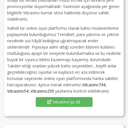
dolayı da hesabı bulunanları mutlu etmek için devamlı yeni
promosyonlar duyurmaktadır. Yazımızın aşağısında yer gören
bilgilerle Vdcasino kumar sitesi hakkında düşünce sahibi
olabilirsiniz.
Kaliteli bir online oyun platformu olarak bahis müdavimlerine
paylaşımda bulunduğumuz Trendbet, para yatırma ve çekme
nezdinde sizi hâyâl kırıklığına uğratmayacak ender
sitelerdendir. Piyasaya adım attığı süreden itiberen kullanıcı
mutluluğunu apayrı bir seviyede bulundurmakta ve bu nedenle
büyük bir oyuncu kitlesi kazanmayı başarmış durumdadır.
Takdim ettiği oranları yüksek bahis seçenekleri , keyifli anlar
geçirebileceğiniz oyunlar ve kaybınızı en aza indirecek
bonuslar sayesinde online oyun platformunda harika vakitler
harcayacaksınız. Ayrıca merak ederseniz
Vdcasino744
,
Vdcasino54
,
Vdcasino250
yazılarına kontrol edebilirsiniz.
Vdcasino'ya Git