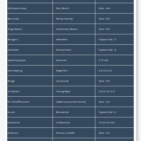
De Graafschap
Den Bosch
Skor : 4:4
Barnsley
Derby County
Skor : 0:0
Sligo Rovers
Shamrock Rovers
Skor : 0:0
Rangers
Aberdeen
Toplam Gol : 5
Arbroath
Kilmarnock
Toplam Gol : 4
Sporting Gijón
Alcorcón
3.75 Alt
Norrköping
Degerfors
X & Üst 2.5
Brage
Vasalund
Skor : 5:0
St. Gallen
Young Boys
X/2 & Üst 2.5
FC Schaffhausen
Stade Lausanne-Ouchy
Skor : 3:2
Ascoli
Benevento
Toplam Gol : 6
Coleraine
Cliftonville
1/X & Üst 4.5
América
Pumas UNAM
Skor : 2:3