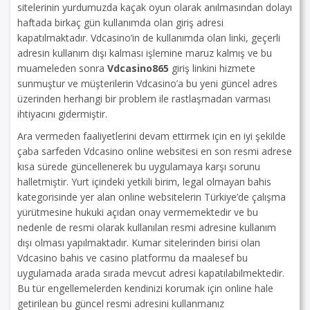
sitelerinin yurdumuzda kaçak oyun olarak anılmasından dolayı
haftada birkaç gün kullanımda olan giriş adresi
kapatılmaktadır. Vdcasino’in de kullanımda olan linki, geçerli
adresin kullanım dışı kalması işlemine maruz kalmış ve bu
muameleden sonra
Vdcasino865
giriş linkini hizmete
sunmuştur ve müşterilerin Vdcasino’a bu yeni güncel adres
üzerinden herhangi bir problem ile rastlaşmadan varması
ihtiyacını gidermiştir.
Ara vermeden faaliyetlerini devam ettirmek için en iyi şekilde
çaba sarfeden Vdcasino online websitesi en son resmi adrese
kısa sürede güncellenerek bu uygulamaya karşı sorunu
halletmiştir. Yurt içindeki yetkili birim, legal olmayan bahis
kategorisinde yer alan online websitelerin Türkiye’de çalışma
yürütmesine hukuki açıdan onay vermemektedir ve bu
nedenle de resmi olarak kullanılan resmi adresine kullanım
dışı olması yapılmaktadır. Kumar sitelerinden birisi olan
Vdcasino bahis ve casino platformu da maalesef bu
uygulamada arada sırada mevcut adresi kapatılabilmektedir.
Bu tür engellemelerden kendinizi korumak için online hale
getirilean bu güncel resmi adresini kullanmanız