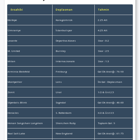
Evsahibi
Deplasman
Tahmin
Göztepe
Karagümrük
2.25 Alt
Ümraniye
İstanbulspor
4.25 Alt
Levante
Deportivo Alaves
Skor : 0:2
M. United
Burnley
Skor : 2:5
Milan
Internazionale
Skor : 1:3
Arminia Bielefeld
Freiburg
Gol Dk Aralığı : 76-90
Montpellier
Lens
İlk Gol : Deplasman
Zenit
Ural
1/2 & Üst 2.5
Stjørdals-Blink
Sogndal
Gol Dk Aralığı : 46-60
Heracles
S. Rotterdam
X/2 & Üst 3.5
Henan Songshan Longmen
Shenzhen Ruby
Toplam Gol : 9
Real Salt Lake
New England
Gol Dk Aralığı : 61-75