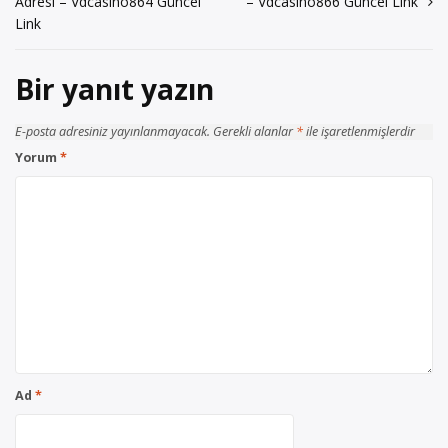
Adresi – Vdcasino864 Güncel
– Vdcasino866 Güncel Link
gezinmesi
Link
Bir yanıt yazın
E-posta adresiniz yayınlanmayacak.
Gerekli alanlar
*
ile işaretlenmişlerdir
Yorum
*
Ad
*