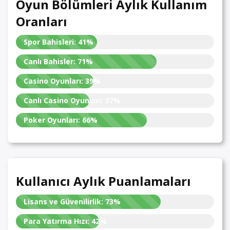
Oyun Bölümleri Aylık Kullanım
Oranları
Spor Bahisleri:
41%
Canlı Bahisler:
71%
Casino Oyunları:
39%
Canlı Casino Oyunları:
37%
Poker Oyunları:
66%
Kullanıcı Aylık Puanlamaları
Lisans ve Güvenilirlik:
73%
Para Yatırma Hızı:
42%