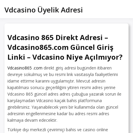
Skip
Vdcasino Üyelik Adresi
to
content
Vdcasino 865 Direkt Adresi –
Vdcasino865.com Güncel Giriş
Linki – Vdcasino Niye Açılmıyor?
Vdcasino865 .com
direkt giriş adresi bugünden itibaren
devreye sokulmuş ve bu resmi link vasıtasıyla faaliyetlerini
idame ettirme kararını uygulamıştır. Mevcut adresin
kapatılması sonucu geçerliliğini yitiren resmi adres yerine
Vdcasino 865 güncel adres adres çubuğua yazarak sorun ile
karşılaşmadan Vdcasino kaçak bahis platformuna
girebilirsiniz. Yaşanabilecek yeni bir kullanımda olan güncel
adresinin engellenmesine kadar bu adres resmi adres
kalmaya devam edecektir.
Türkiye dışı merkezli çevirimiçi bahis ve casino online