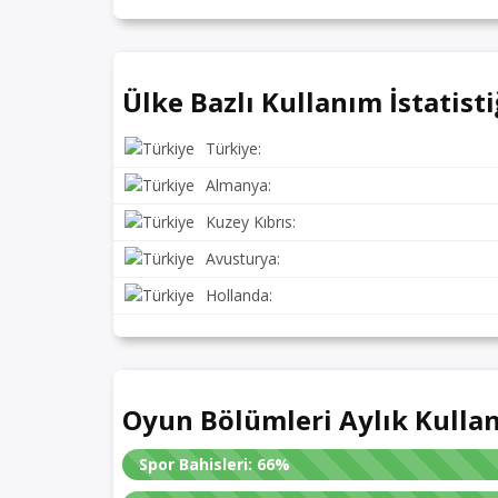
Ülke Bazlı Kullanım İstatisti
Türkiye:
Almanya:
Kuzey Kıbrıs:
Avusturya:
Hollanda:
Oyun Bölümleri Aylık Kulla
Spor Bahisleri:
66%