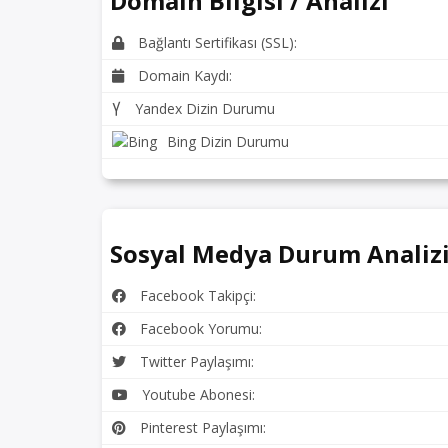
Domain Bilgisi / Analizi
Bağlantı Sertifikası (SSL):
Domain Kaydı:
Yandex Dizin Durumu
Bing Dizin Durumu
Sosyal Medya Durum Analiz
Facebook Takipçi:
Facebook Yorumu:
Twitter Paylaşımı:
Youtube Abonesi:
Pinterest Paylaşımı: