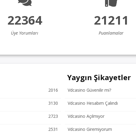
22364
21211
Üye Yorumları
Puanlamalar
Yaygın Şikayetler
2016
Vdcasino Güvenilir mi?
3130
Vdcasino Hesabım Çalındı
2723
Vdcasino Açılmıyor
2531
Vdcasino Giremiyorum