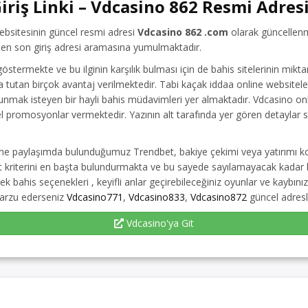
iriş Linki – Vdcasino 862 Resmi Adres
ebsitesinin güncel resmi adresi
Vdcasino 862 .com
olarak güncellenm
 en son giriş adresi aramasına yumulmaktadır.
termekte ve bu ilginin karşılık bulması için de bahis sitelerinin mikta
 tutan birçok avantaj verilmektedir. Tabi kaçak iddaa online websiteler
unmak isteyen bir hayli bahis müdavimleri yer almaktadır. Vdcasino onli
ncel promosyonlar vermektedir. Yazının alt tarafında yer gören detaylar 
erine paylaşımda bulunduğumuz Trendbet, bakiye çekimi veya yatırımı k
et kriterini en başta bulundurmakta ve bu sayede sayılamayacak kadar 
bahis seçenekleri , keyifli anlar geçirebileceğiniz oyunlar ve kaybını
n arzu ederseniz
Vdcasino771
,
Vdcasino833
,
Vdcasino872
güncel adresle
Vdcasino'ya Git