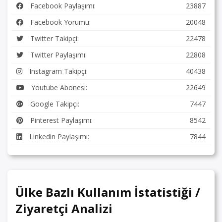
Facebook Paylaşımı:
23887
Facebook Yorumu:
20048
Twitter Takipçi:
22478
Twitter Paylaşımı:
22808
Instagram Takipçi:
40438
Youtube Abonesi:
22649
Google Takipçi:
7447
Pinterest Paylaşımı:
8542
Linkedin Paylaşımı:
7844
Ülke Bazlı Kullanım İstatistiği /
Ziyaretçi Analizi