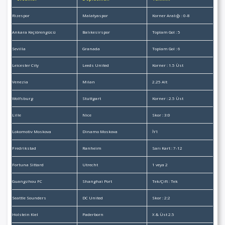
Rizespor
Malatyaspor
Korner Aralığı : 0-8
Ankara Keçiörengücü
Balıkesirspor
Toplam Gol : 5
Sevilla
Granada
Toplam Gol : 6
Leicester City
Leeds United
Korner : 1.5 Üst
Venezia
Milan
2.25 Alt
Wolfsburg
Stuttgart
Korner : 2.5 Üst
Lille
Nice
Skor : 3:0
Lokomotiv Moskova
Dinamo Moskova
İY1
Fredrikstad
Ranheim
Sarı Kart : 7-12
Fortuna Sittard
Utrecht
1 veya 2
Guangzhou FC
Shanghai Port
Tek/Çift : Tek
Seattle Sounders
DC United
Skor : 2:2
Holstein Kiel
Paderborn
X & Üst 2.5