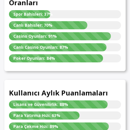
Oranları
Spor Bahisleri:
37%
Canlı Bahisler:
70%
Casino Oyunları:
91%
Canlı Casino Oyunları:
87%
Poker Oyunları:
84%
Kullanıcı Aylık Puanlamaları
Lisans ve Güvenilirlik:
88%
Para Yatırma Hızı:
63%
Para Çekme Hızı:
89%