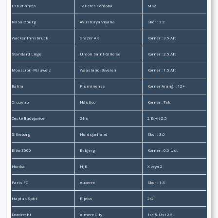
Estudiantes
Talleres Córdoba
MS2
RB Salzburg
Avusturya Viyana
Skor : 3:2
Wacker Innsbruck
Grazer AK
Korner : 3.5 Alt
Standard Liège
Union Saint-Gilloise
Korner : 2.5 Alt
Mouscron-Péruwelz
Waasland-Beveren
Korner : 1.5 Alt
Bahia
Fluminense
Korner Aralığı : 12+
Cruzeiro
Náutico
Korner : Tek
Ceské Budejovice
Zlín
2 & Alt 2.5
Silkeborg
Nordsjælland
Skor : 3:0
Elite 3000
Esbjerg
Korner : 0.5 Üst
Honka
HJK
X veya 2
Paris FC
Auxerre
Skor : 1:3
Hajduk Split
Rijeka
2/2
Dordrecht
Almere City
1/X & Üst 2.5