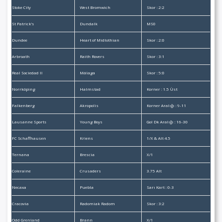
Stoke City
West Bromwich
Skor : 2:2
St Patrick’s
Dundalk
MS0
Dundee
Heart of Midlothian
Skor : 2:0
Arbroath
Raith Rovers
Skor : 3:1
Real Sociedad II
Málaga
Skor : 5:0
Norrköping
Halmstad
Korner : 1.5 Üst
Falkenberg
Akropolis
Korner Aralığı : 9-11
Lausanne Sports
Young Boys
Gol Dk Aralığı : 16-30
FC Schaffhausen
Kriens
1/X & Alt 4.5
Ternana
Brescia
X/1
Coleraine
Crusaders
3.75 Alt
Necaxa
Puebla
Sarı Kart : 0-3
Cracovia
Radomiak Radom
Skor : 3:2
Odd Grenland
Brann
X/1