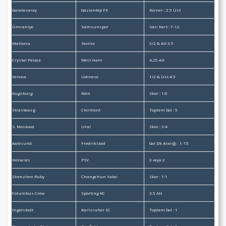
Galatasaray
Gaziantep FK
Korner : 2.5 Üst
Ümraniye
Samsunspor
Sarı Kart : 7-12
Mallorca
Sevilla
X/2 & Alt 3.5
Crystal Palace
West Ham
4.25 Alt
Verona
Udinese
1/2 & Üst 4.5
Augsburg
Köln
Skor : 1:0
Strasbourg
Clermont
Toplam Gol : 5
S. Moskova
Ural
Skor : 3:4
Aalesund
Fredrikstad
Gol Dk Aralığı : 1-15
Heracles
PSV
X veya 2
Shenzhen Ruby
Changchun Yatai
Skor : 1:1
Columbus Crew
Sporting KC
3.5 Alt
Ingolstadt
Karlsruher SC
Toplam Gol : 1