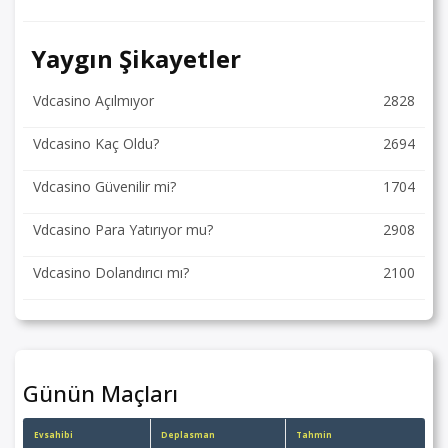
Yaygın Şikayetler
Vdcasino Açılmıyor
2828
Vdcasino Kaç Oldu?
2694
Vdcasino Güvenilir mi?
1704
Vdcasino Para Yatırıyor mu?
2908
Vdcasino Dolandırıcı mı?
2100
Günün Maçları
Evsahibi
Deplasman
Tahmin