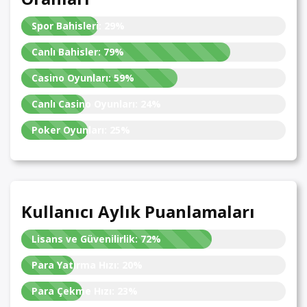
Spor Bahisleri:
29%
Canlı Bahisler:
79%
Casino Oyunları:
59%
Canlı Casino Oyunları:
24%
Poker Oyunları:
25%
Kullanıcı Aylık Puanlamaları
Lisans ve Güvenilirlik:
72%
Para Yatırma Hızı:
20%
Para Çekme Hızı:
23%