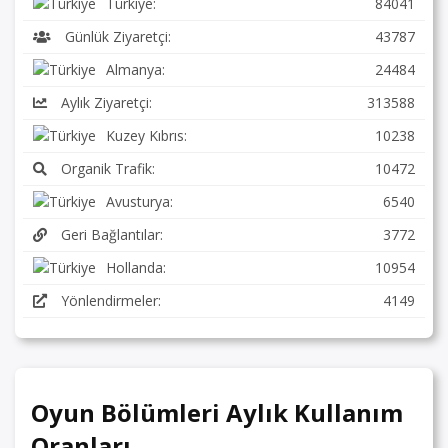
Türkiye:
84041
Günlük Ziyaretçi:
43787
Almanya:
24484
Aylık Ziyaretçi:
313588
Kuzey Kıbrıs:
10238
Organik Trafik:
10472
Avusturya:
6540
Geri Bağlantılar:
3772
Hollanda:
10954
Yönlendirmeler:
4149
Oyun Bölümleri Aylık Kullanım
Oranları