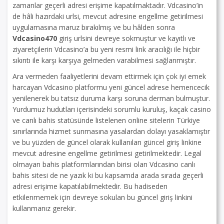
zamanlar geçerli adresi erişime kapatılmaktadır. Vdcasino’in
de hâli hazırdaki urlsi, mevcut adresine engellme getirilmesi
uygulamasına maruz bırakılmış ve bu hâlden sonra
Vdcasino470
giriş urlsini devreye sokmuştur ve kayıtlı ve
ziyaretçilerin Vdcasino’a bu yeni resmi link aracılığı ile hiçbir
sıkıntı ile karşı karşıya gelmeden varabilmesi sağlanmıştır.
Ara vermeden faaliyetlerini devam ettirmek için çok iyi emek
harcayan Vdcasino platformu yeni güncel adrese hemencecik
yenilenerek bu tatsız duruma karşı soruna derman bulmuştur.
Yurdumuz hudutları içerisindeki sorumlu kuruluş, kaçak casino
ve canlı bahis statüsünde listelenen online sitelerin Türkiye
sınırlarında hizmet sunmasına yasalardan dolayı yasaklamıştır
ve bu yüzden de güncel olarak kullanılan güncel giriş linkine
mevcut adresine engellme getirilmesi getirilmektedir. Legal
olmayan bahis platformlarından birisi olan Vdcasino canlı
bahis sitesi de ne yazık ki bu kapsamda arada sırada geçerli
adresi erişime kapatılabilmektedir. Bu hadiseden
etkilenmemek için devreye sokulan bu güncel giriş linkini
kullanmanız gerekir.