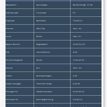
Başakşehir
Kasımpaşa
Gol Dk Aralığı : 31-45
İstanbulspor
Tuzlaspor
İY1
Espanyol
Barcelona
1 & Alt 2.5
Chelsea
Man City
Skor : 4:2
Lazio
Milan
Skor : 0:1
Bayern Munih
M’gladbach
X/2 & Üst 3.5
PSG
Saint-Étienne
4 Alt
Nizhny Novgorod
Rostov
1/X & Alt 4.5
Grorud
Jerv
Skor : 4:3
Zwolle
Go Ahead Eagles
2 Alt
Hubei Zhongbo
Shenzhen Ruby
2.25 Alt
Chicago Fire
Seattle Sounders
X/2 & Alt 3.5
Hannover 96
Jahn Regensburg
2 & Alt 2.5