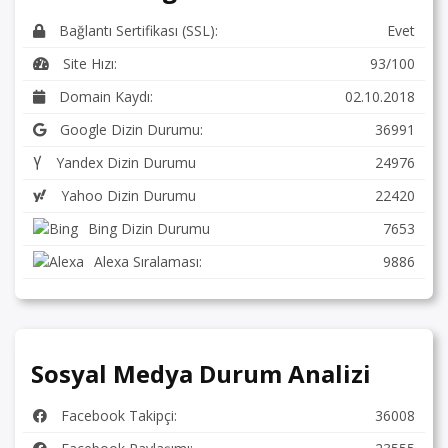
Bağlantı Sertifikası (SSL):
Evet
Site Hızı:
93/100
Domain Kaydı:
02.10.2018
Google Dizin Durumu:
36991
Yandex Dizin Durumu
24976
Yahoo Dizin Durumu
22420
Bing Dizin Durumu
7653
Alexa Sıralaması:
9886
Sosyal Medya Durum Analizi
Facebook Takipçi:
36008