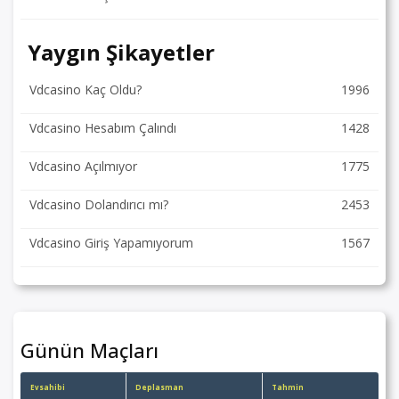
Yaygın Şikayetler
Vdcasino Kaç Oldu?
1996
Vdcasino Hesabım Çalındı
1428
Vdcasino Açılmıyor
1775
Vdcasino Dolandırıcı mı?
2453
Vdcasino Giriş Yapamıyorum
1567
Günün Maçları
Evsahibi
Deplasman
Tahmin