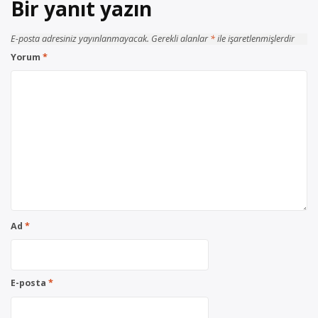
Bir yanıt yazın
E-posta adresiniz yayınlanmayacak.
Gerekli alanlar
*
ile işaretlenmişlerdir
Yorum
*
Ad
*
E-posta
*