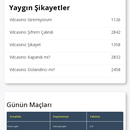
Yaygın Şikayetler
Vdcasino Giremiyorum
1126
Vdcasino Şifrem Çalındı
2842
Vdcasino Şikayet
1358
Vdcasino Kapandı mı?
2832
Vdcasino Dolandırıcı mı?
2458
Günün Maçları
Evsahibi
Deplasman
Tahmin
Sivasspor
Alanyaspor
2/X