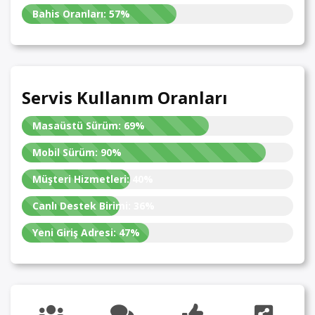
Bahis Oranları:
57%
Servis Kullanım Oranları
Masaüstü Sürüm:
69%
Mobil Sürüm:
90%
Müşteri Hizmetleri:
40%
Canlı Destek Birimi:
36%
Yeni Giriş Adresi:
47%