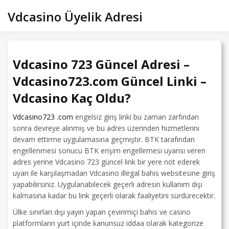
Skip
Vdcasino Üyelik Adresi
to
content
Vdcasino 723 Güncel Adresi –
Vdcasino723.com Güncel Linki –
Vdcasino Kaç Oldu?
Vdcasino723 .com
engelsiz giriş linki bu zaman zarfından
sonra devreye alınmış ve bu adres üzerinden hizmetlerini
devam ettirme uygulamasına geçmiştir. BTK tarafından
engellenmesi sonucu BTK erişim engellemesi uyarısı veren
adres yerine Vdcasino 723 güncel link bir yere not ederek
uyarı ile karşılaşmadan Vdcasino illegal bahis websitesine giriş
yapabilirsiniz. Uygulanabilecek geçerli adresin kullanım dışı
kalmasına kadar bu link geçerli olarak faaliyetini sürdürecektir.
Ülke sınırları dışı yayın yapan çevirimiçi bahis ve casino
platformların yurt içinde kanunsuz iddaa olarak kategorize