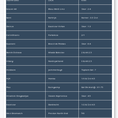
Sturm Graz
LASK
4 Alt
Grazer AK
Blau-Weiß Linz
Skor : 2:4
Gent
Kortrijk
Korner : 3.5 Üst
Deinze
Excelsior Virton
Skor : 1:3
Corinthians
Fortaleza
2/1
Guarani
Brasil de Pelotas
Skor : 0:4
Baník Ostrava
Mladá Boleslav
2 & Alt 2.5
Viborg
Nordsjælland
X & Alt 2.5
Hvidovre
Jammerbugt
Toplam Gol : 7
HJK
Honka
1/X & Üst 4.5
Pau
Guingamp
Gol Dk Aralığı : 61-75
Hrvatski Dragovoljac
Slaven Koprivnica
Skor : 4:5
Excelsior
Dordrecht
1/2 & Üst 4.5
West Bromwich
Preston North End
İY0