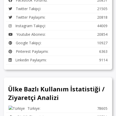
Facebook Yorumu:
20851
Twitter Takipçi:
21505
Twitter Paylaşımı:
20818
Instagram Takipçi:
44009
Youtube Abonesi:
20854
Google Takipçi:
10927
Pinterest Paylaşımı:
6363
Linkedin Paylaşımı:
9114
Ülke Bazlı Kullanım İstatistiği /
Ziyaretçi Analizi
Türkiye:
78605