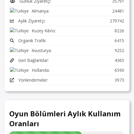
Günlük Ziyaretçi:
35791
Almanya:
24481
Aylık Ziyaretçi:
279742
Kuzey Kıbrıs:
8226
Organik Trafik:
6415
Avusturya:
9252
Geri Bağlantılar:
4365
Hollanda:
6590
Yönlendirmeler:
3973
Oyun Bölümleri Aylık Kullanım
Oranları