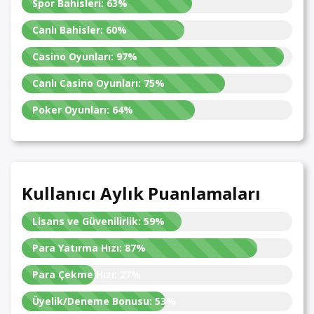
Spor Bahisleri:
63%
Canlı Bahisler:
60%
Casino Oyunları:
97%
Canlı Casino Oyunları:
75%
Poker Oyunları:
64%
Kullanıcı Aylık Puanlamaları
Lisans ve Güvenilirlik:
59%
Para Yatırma Hızı:
87%
Para Çekme Hızı:
27%
Üyelik/Deneme Bonusu:
53%