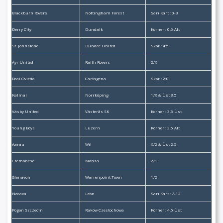
Blackburn Rovers
Nottingham Forest
Sarı Kart : 0-3
Derry City
Dundalk
Korner : 0.5 Alt
St. Johnstone
Dundee United
Skor : 4:5
Ayr United
Raith Rovers
2/X
Real Oviedo
Cartagena
Skor : 2:0
Kalmar
Norrköping
1/X & Üst 3.5
Väsby United
Västerås SK
Korner : 3.5 Üst
Young Boys
Luzern
Korner : 3.5 Alt
Aarau
Wil
X/2 & Üst 2.5
Cremonese
Monza
2/1
Glenavon
Warrenpoint Town
1/2
Necaxa
León
Sarı Kart : 7-12
Pogon Szczecin
Raków Czestochowa
Korner : 4.5 Üst