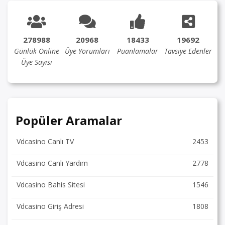
278988
20968
18433
19692
Günlük Online
Üye Yorumları
Puanlamalar
Tavsiye Edenler
Üye Sayısı
Popüler Aramalar
Vdcasino Canlı TV
2453
Vdcasino Canlı Yardım
2778
Vdcasino Bahis Sitesi
1546
Vdcasino Giriş Adresi
1808