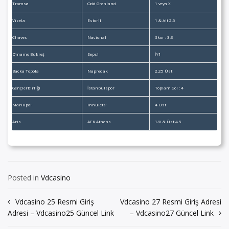
Tromsø
Odd Grenland
1 veya X
Vizela
Estoril
1 & Alt 2.5
Chaves
Nacional
Skor : 3:3
Dinamo Bükreş
Sepsi
İY1
Backa Topola
Napredak
2.25 Üst
Gençlerbirliği
İstanbulspor
Toplam Gol : 4
Mariupol’
Inhulets’
4 Üst
Aris
AEK Athens
1/X & Üst 4.5
Posted in
Vdcasino
Yazı
Vdcasino 25 Resmi Giriş
Vdcasino 27 Resmi Giriş Adresi
Adresi – Vdcasino25 Güncel Link
– Vdcasino27 Güncel Link
gezinmesi