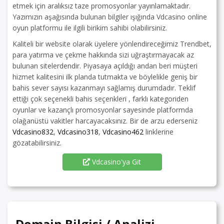
etmek için aralıksız taze promosyonlar yayınlamaktadır.
Yazımızın aşağısında bulunan bilgiler ışığında Vdcasino online
oyun platformu ile ilgili birikim sahibi olabilirsiniz.
Kaliteli bir website olarak üyelere yönlendireceğimiz Trendbet,
para yatırma ve çekme hakkında sizi uğraştırmayacak az
bulunan sitelerdendir. Piyasaya açıldığı andan beri müşteri
hizmet kalitesini ilk planda tutmakta ve böylelikle geniş bir
bahis sever sayısı kazanmayı sağlamış durumdadır. Teklif
ettiği çok seçenekli bahis seçenkleri , farklı kategoriden
oyunlar ve kazançlı promosyonlar sayesinde platformda
olağanüstü vakitler harcayacaksınız. Bir de arzu ederseniz
Vdcasino832
,
Vdcasino318
,
Vdcasino462
linklerine
gözatabilirsiniz.
Vdcasino'ya Git
Domain Bilgisi / Analizi