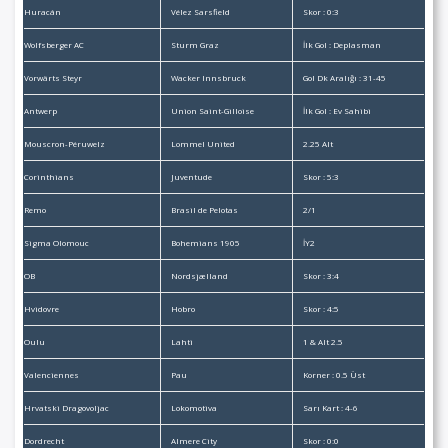
Huracán
Vélez Sarsfield
Skor : 0:3
Wolfsberger AC
Sturm Graz
İlk Gol : Deplasman
Vorwärts Steyr
Wacker Innsbruck
Gol Dk Aralığı : 31-45
Antwerp
Union Saint-Gilloise
İlk Gol : Ev Sahibi
Mouscron-Péruwelz
Lommel United
2.25 Alt
Corinthians
Juventude
Skor : 5:3
Remo
Brasil de Pelotas
2/1
Sigma Olomouc
Bohemians 1905
İY2
OB
Nordsjælland
Skor : 3:4
Hvidovre
Hobro
Skor : 4:5
Oulu
Lahti
1 & Alt 2.5
Valenciennes
Pau
Korner : 0.5 Üst
Hrvatski Dragovoljac
Lokomotiva
Sarı Kart : 4-6
Dordrecht
Almere City
Skor : 0:0