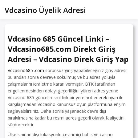
Skip
Vdcasino Üyelik Adresi
to
content
Vdcasino 685 Güncel Linki –
Vdcasino685.com Direkt Giriş
Adresi – Vdcasino Direk Giriş Yap
Vdcasino685 .com
sorunsuz giriş yapabileceğiniz giriş adresi
bu andan sonra devreye sokulmuş ve bu adres yoluyla
çalışmalarını icra etme kararı vermiştir. BTK tarafından
engellenmesinden dolayı geçerliliğini yitiren adres yerine
Vdcasino 685 güncel resmi link bir yere not ederek uyarı ile
karşılaşmadan Vdcasino kanunsuz oyun platformuna erişim
sağlayabilirsiniz. Daha sonra yaşanacak devre dışı
bırakılmasına kadar bu resmi adres geçerli olarak faaliyetini
sürdürecektir.
Ülke sınırları dışı lokasyonlu çevirimiçi bahis ve casino