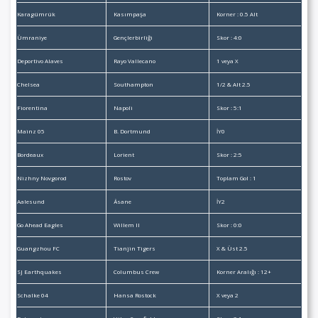
Karagümrük
Kasımpaşa
Korner : 0.5 Alt
Ümraniye
Gençlerbirliği
Skor : 4:0
Deportivo Alaves
Rayo Vallecano
1 veya X
Chelsea
Southampton
1/2 & Alt 2.5
Fiorentina
Napoli
Skor : 5:1
Mainz 05
B. Dortmund
İY0
Bordeaux
Lorient
Skor : 2:5
Nizhny Novgorod
Rostov
Toplam Gol : 1
Aalesund
Åsane
İY2
Go Ahead Eagles
Willem II
Skor : 0:0
Guangzhou FC
Tianjin Tigers
X & Üst 2.5
SJ Earthquakes
Columbus Crew
Korner Aralığı : 12+
Schalke 04
Hansa Rostock
X veya 2