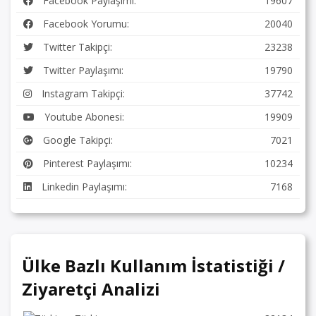
Facebook Paylaşımı:
19607
Facebook Yorumu:
20040
Twitter Takipçi:
23238
Twitter Paylaşımı:
19790
Instagram Takipçi:
37742
Youtube Abonesi:
19909
Google Takipçi:
7021
Pinterest Paylaşımı:
10234
Linkedin Paylaşımı:
7168
Ülke Bazlı Kullanım İstatistiği /
Ziyaretçi Analizi