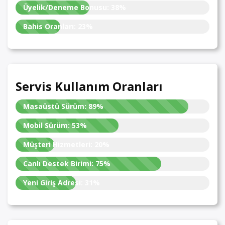
Üyelik/Deneme Bonusu:
38%
Bahis Oranları:
23%
Servis Kullanım Oranları
Masaüstü Sürüm:
89%
Mobil Sürüm:
53%
Müşteri Hizmetleri:
20%
Canlı Destek Birimi:
75%
Yeni Giriş Adresi:
31%