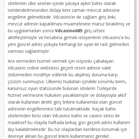
sitelerinin ülke sınırları içinde yasaya aykırı bahis olarak
isimlendirilmesinden dolayı kimi zaman mevcut adresine
engellme gelmektedir. Vdcasino’in de sağlam giriş linki,
mevcut adresin kapatılması muamelesine maruz bırakılmış ve
bu uygulamadan sonra
Vdcasino685
giriş urlsini
aktifleştirmiştir ve hesabına girmek isteyenlerin Vdcasino’a bu
yeni güncel adres yoluyla herhangi bir uyarı ile rast gelmeden
varması sağlanmıştır.
Ara vermeden hizmet vermek için vizyonlu çabalayan
Vdcasino online websitesi geçerli resmi adrese vakit
öldürmeden modifiye edilerek bu alışılmış duruma karşı
çözüm sunmuştur. Ülkemiz hudutları içindeki sorumlu birim,
kanunsuz oyun statüsünde bulunan sitelerin Türkiye’de
hizmet vermesine hukuken yasaklamıştır ve dolayısıyla aktif
olarak kullanılan direkt giriş linkine kullanımda olan güncel
adresinin engellenmesi tabi tutulmaktadır. Kaçak bahis
sitelerinden birisi olan Vdcasino bahis ve casino sitesi de
maalesef bu olayda haftada birkaç gün geçerli adres kullanım
dışı kalabilmektedir. Bu tür olaylardan kendinizi korumak için
devreye alınan bu güncel linkini kullanmanız gerekir.