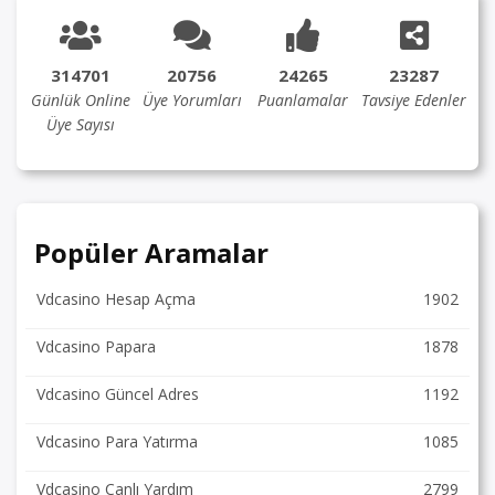
314701
20756
24265
23287
Günlük Online
Üye Yorumları
Puanlamalar
Tavsiye Edenler
Üye Sayısı
Popüler Aramalar
Vdcasino Hesap Açma
1902
Vdcasino Papara
1878
Vdcasino Güncel Adres
1192
Vdcasino Para Yatırma
1085
Vdcasino Canlı Yardım
2799