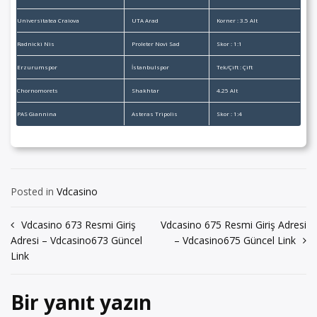
Universitatea Craiova
UTA Arad
Korner : 3.5 Alt
Radnicki Nis
Proleter Novi Sad
Skor : 1:1
Erzurumspor
İstanbulspor
Tek/Çift : Çift
Chornomorets
Shakhtar
4.25 Alt
PAS Giannina
Asteras Tripolis
Skor : 1:4
Posted in
Vdcasino
Yazı
Vdcasino 673 Resmi Giriş
Vdcasino 675 Resmi Giriş Adresi
Adresi – Vdcasino673 Güncel
– Vdcasino675 Güncel Link
gezinmesi
Link
Bir yanıt yazın