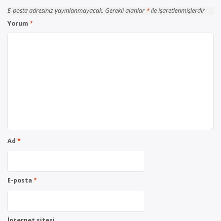
E-posta adresiniz yayınlanmayacak.
Gerekli alanlar
*
ile işaretlenmişlerdir
Yorum
*
Ad
*
E-posta
*
İnternet sitesi