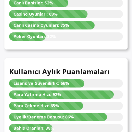
Canlı Bahisler:
52%
Casino Oyunları:
69%
Canlı Casino Oyunları:
75%
Poker Oyunları:
32%
Kullanıcı Aylık Puanlamaları
Lisans ve Güvenilirlik:
66%
Para Yatırma Hızı:
92%
Para Çekme Hızı:
65%
Üyelik/Deneme Bonusu:
86%
Bahis Oranları:
38%