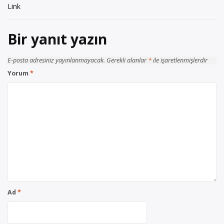
gezinmesi
Link
Bir yanıt yazın
E-posta adresiniz yayınlanmayacak.
Gerekli alanlar
*
ile işaretlenmişlerdir
Yorum
*
Ad
*