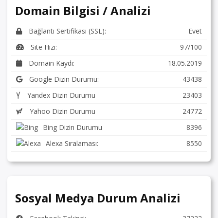
Domain Bilgisi / Analizi
Bağlantı Sertifikası (SSL):
Evet
Site Hızı:
97/100
Domain Kaydı:
18.05.2019
Google Dizin Durumu:
43438
Yandex Dizin Durumu
23403
Yahoo Dizin Durumu
24772
Bing Dizin Durumu
8396
Alexa Sıralaması:
8550
Sosyal Medya Durum Analizi