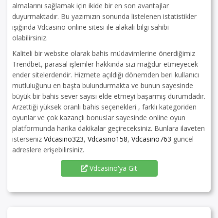
almalarını sağlamak için ikide bir en son avantajlar
duyurmaktadır. Bu yazımızın sonunda listelenen istatistikler
ışığında Vdcasino online sitesi ile alakalı bilgi sahibi
olabilirsiniz.
Kaliteli bir website olarak bahis müdavimlerine önerdiğimiz
Trendbet, parasal işlemler hakkında sizi mağdur etmeyecek
ender sitelerdendir. Hizmete açıldığı dönemden beri kullanıcı
mutluluğunu en başta bulundurmakta ve bunun sayesinde
büyük bir bahis sever sayısı elde etmeyi başarmış durumdadır.
Arzettiği yüksek oranlı bahis seçenekleri , farklı kategoriden
oyunlar ve çok kazançlı bonuslar sayesinde online oyun
platformunda harika dakikalar geçireceksiniz. Bunlara ilaveten
isterseniz
Vdcasino323
,
Vdcasino158
,
Vdcasino763
güncel
adreslere erişebilirsiniz.
Vdcasino'ya Git