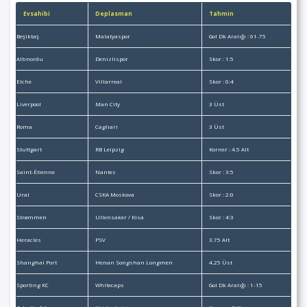
Evsahibi
Deplasman
Tahmin
Beşiktaş
Malatyaspor
Gol Dk Aralığı : 61-75
Altınordu
Denizlispor
Skor : 1:5
Elche
Villarreal
Skor : 0:4
Liverpool
Man City
3 Üst
Roma
Cagliari
3 Üst
Stuttgart
RB Leipzig
Korner : 4.5 Alt
Saint-Étienne
Nantes
Skor : 3:5
Ural
CSKA Moskova
Skor : 2:0
Strømmen
Ullensaker / Kisa
Skor : 4:3
Heracles
PSV
3.75 Alt
Shanghai Port
Henan Songshan Longmen
4.25 Üst
Sporting KC
Whitecaps
Gol Dk Aralığı : 1-15