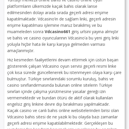
platformların ülkemizde kaçak bahis olarak lanse
edilmesinden dolayı arada sırada geçerli adresi erişime
kapatılmaktadır. Vdcasino’in de sağlam linki, geçerli adresin
erişime kapatılması işlemine maruz bırakılmış ve bu
muameleden sonra
Vdcasino661
giriş urlsini yayına almıştır
ve bahis ve casino oyuncularının Vdcasino’a bu yeni giriş linki
yoluyla hiçbir hata ile karşı karşıya gelmeden varması
amaçlanmıştır.
Hız kesmeden faaliyetlerini devam ettirmek için üstün başarı
göstererek çalışan Vdcasino oyun servisi geçerli resmi linke
çok kısa sürede güncellenerek bu istenmeyen olaya karşı çare
bulmuştur. Türkiye sınırlarındaki sorumlu kuruluş, bahis ve
casino sınıflandırmasında bulunan online sitelerin Türkiye
sınırları içinde çalışma yürütmesine yasalar gereği izin
vermemektedir ve bundan ötürü de aktif olarak kullanılan
engelsiz giriş linkine devre dışı bırakılması yapılmaktadır.
Kaçak casino ve canlı bahis online websitelerinden birisi olan
Vdcasino bahis sitesi de ne yazık ki bu olayda bazı zamanlar
geçerli adresi erişime kapatılabilmektedir. Gerçekleşen bu