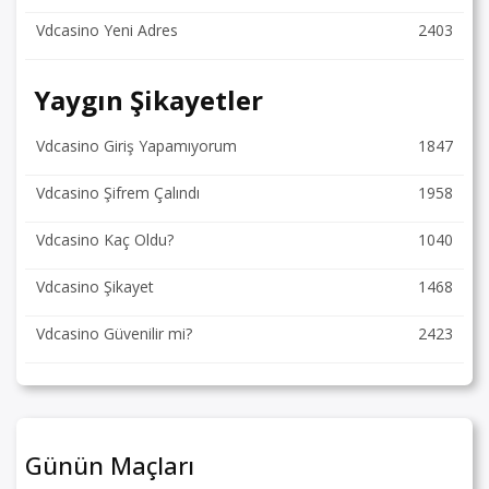
Vdcasino Yeni Adres
2403
Yaygın Şikayetler
Vdcasino Giriş Yapamıyorum
1847
Vdcasino Şifrem Çalındı
1958
Vdcasino Kaç Oldu?
1040
Vdcasino Şikayet
1468
Vdcasino Güvenilir mi?
2423
Günün Maçları