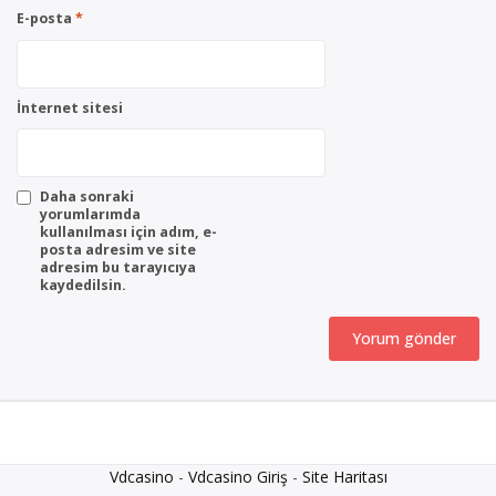
E-posta
*
İnternet sitesi
Daha sonraki
yorumlarımda
kullanılması için adım, e-
posta adresim ve site
adresim bu tarayıcıya
kaydedilsin.
Vdcasino
-
Vdcasino Giriş
-
Site Haritası