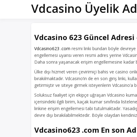
Skip
Vdcasino Üyelik Ad
to
content
Vdcasino 623 Güncel Adresi 
Vdcasino623 .com
resmi linki bundan böyle devreye gi
engellemesi uyarısı veren resmi adres yerine Vdcasin
Daha sonra yaşanacak erişim engellemesine kadar bu 
Ülke dışı hizmet veren çevirimiçi bahis ve casino onl
bırakılmaktadır. Vdcasino’in de en son giriş linki, k
getirmiştir ve siteye girmek isteyenlerin Vdcasino’a b
Soluksuz faaliyet için ekipçe uğraşan Vdcasino kum
içerisindeki ilgili birim, kaçak kumar sınıfında listel
linkine erişim engellemesi tabi tutulmaktadır. Yasa
devre dışı bırakılabilmektedir. Böyle olaydan kendiniz
Vdcasino623 .com En son Adr