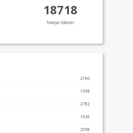
18718
Tavsiye Edenler
2160
1598
2782
1926
2598