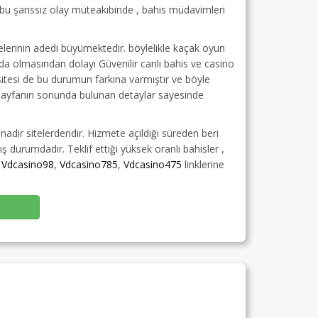
 bu şanssız olay müteakıbinde , bahis müdavimleri
lerinin adedi büyümektedir. böylelikle kaçak oyun
da olmasından dolayı Güvenilir canlı bahis ve casino
sitesi de bu durumun farkına varmıştır ve böyle
sayfanın sonunda bulunan detaylar sayesinde
nadir sitelerdendir. Hizmete açıldığı süreden beri
durumdadır. Teklif ettiği yüksek oranlı bahisler ,
z
Vdcasino98
,
Vdcasino785
,
Vdcasino475
linklerine