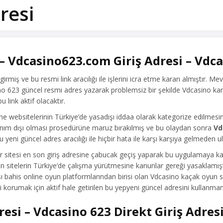
resi
– Vdcasino623.com Giriş Adresi – Vdcas
rmiş ve bu resmi link aracılığı ile işlerini icra etme kararı almıştır.
o 623 güncel resmi adres yazarak problemsiz bir şekilde Vdcasino kanu
link aktif olacaktır.
ine websitelerinin Türkiye’de yasadışı iddaa olarak kategorize edilmesi
ullanım dışı olması prosedürüne maruz bırakılmış ve bu olaydan sonra
Vd
u yeni güncel adres aracılığı ile hiçbir hata ile karşı karşıya gelmeden u
ar sitesi en son giriş adresine çabucak geçiş yaparak bu uygulamaya 
enen sitelerin Türkiye’de çalışma yürütmesine kanunlar gereği yasaklamıştı
dışı bahis online oyun platformlarından birisi olan Vdcasino kaçak oyu
i korumak için aktif hale getirilen bu yepyeni güncel adresini kullanman
esi – Vdcasino 623 Direkt Giriş Adres