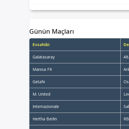
Günün Maçları
Evsahibi
De
Galatasaray
Al
Manisa FK
An
Getafe
Os
M. United
Le
Internazionale
Sa
Hertha Berlin
RB