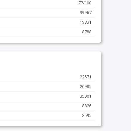
77/100
39967
19831
8788
22571
20985
35001
8826
8595