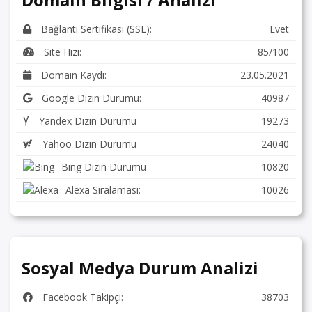
Bağlantı Sertifikası (SSL):
Evet
Site Hızı:
85/100
Domain Kaydı:
23.05.2021
Google Dizin Durumu:
40987
Yandex Dizin Durumu
19273
Yahoo Dizin Durumu
24040
Bing Dizin Durumu
10820
Alexa Sıralaması:
10026
Sosyal Medya Durum Analizi
Facebook Takipçi:
38703