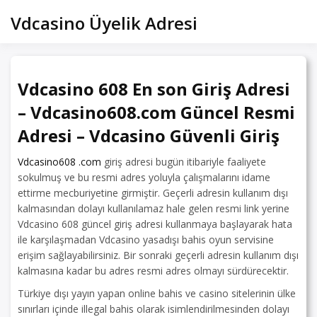
Skip
Vdcasino Üyelik Adresi
to
content
Vdcasino 608 En son Giriş Adresi
– Vdcasino608.com Güncel Resmi
Adresi – Vdcasino Güvenli Giriş
Vdcasino608 .com
giriş adresi bugün itibariyle faaliyete
sokulmuş ve bu resmi adres yoluyla çalışmalarını idame
ettirme mecburiyetine girmiştir. Geçerli adresin kullanım dışı
kalmasından dolayı kullanılamaz hale gelen resmi link yerine
Vdcasino 608 güncel giriş adresi kullanmaya başlayarak hata
ile karşılaşmadan Vdcasino yasadışı bahis oyun servisine
erişim sağlayabilirsiniz. Bir sonraki geçerli adresin kullanım dışı
kalmasına kadar bu adres resmi adres olmayı sürdürecektir.
Türkiye dışı yayın yapan online bahis ve casino sitelerinin ülke
sınırları içinde illegal bahis olarak isimlendirilmesinden dolayı