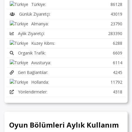
Türkiye:
86128
Günlük Ziyaretçi:
43019
Almanya:
23790
Aylık Ziyaretçi:
283390
Kuzey Kıbrıs:
6288
Organik Trafik:
6609
Avusturya:
6114
Geri Bağlantılar:
4245
Hollanda:
11792
Yönlendirmeler:
4318
Oyun Bölümleri Aylık Kullanım