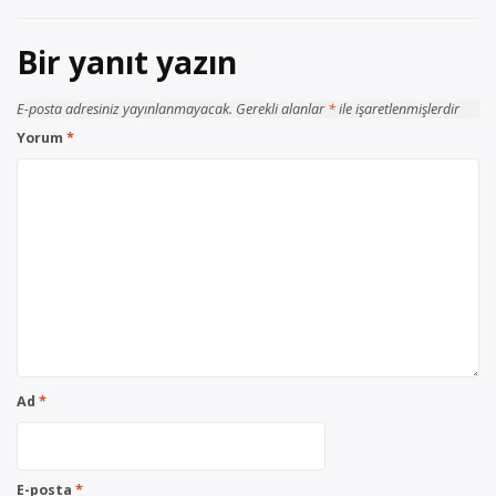
Bir yanıt yazın
E-posta adresiniz yayınlanmayacak.
Gerekli alanlar
*
ile işaretlenmişlerdir
Yorum
*
Ad
*
E-posta
*