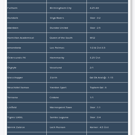
Fulham
Birmingham City
4.25 Alt
Dundalk
Sligo Rovers
Skor : 3:2
Aberdeen
Dundee United
Skor : 2:5
Hamilton Academical
Queen of the South
MS2
Amorebieta
Las Palmas
1/2 & Üst 3.5
Östersunds FK
Hammarby
3.25 Üst
Örgryte
Vasalund
2/1
Grasshopper
Zürih
Gol Dk Aralığı : 1-15
Neuchâtel Xamax
Yverdon Sport
Toplam Gol : 6
Ternana
Crotone
1/1
Linfield
Warrenpoint Town
Skor : 1:1
Tigres UANL
Santos Laguna
Skor : 3:4
Górnik Zabrze
Lech Poznan
Korner : 4.5 Üst