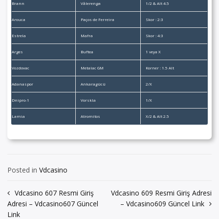
Brann
Vålerenga
1/2 & Alt 4.5
Arouca
Paços de Ferreira
Skor : 2:3
Estrela
Mafra
Skor : 4:3
Arges
Buftea
1 veya X
Vozdovac
Metalac GM
Korner : 1.5 Alt
Adanaspor
Ankaragücü
2/X
Dnipro-1
Vorskla
1/X
Lamia
Atromitos
X/2 & Alt 2.5
Posted in
Vdcasino
Yazı
Vdcasino 607 Resmi Giriş
Vdcasino 609 Resmi Giriş Adresi
Adresi – Vdcasino607 Güncel
– Vdcasino609 Güncel Link
gezinmesi
Link