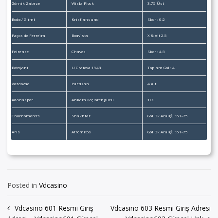
Górnik Zabrze
Wisla Plock
3.75 Üst
Bodø / Glimt
Kristiansund
Skor : 0:2
Paços de Ferreira
Boavista
X & Alt 2.5
Feirense
Chaves
Skor : 4:3
Botoşani
U Craiova 1948
Toplam Gol : 4
Vozdovac
Partizan
4 Alt
Adanaspor
Ankara Keçiörengücü
1/X
Chornomorets
Shakhtar
Gol Dk Aralığı : 61-75
Aris
Atromitos
Gol Dk Aralığı : 61-75
Posted in
Vdcasino
Yazı
Vdcasino 601 Resmi Giriş
Vdcasino 603 Resmi Giriş Adresi