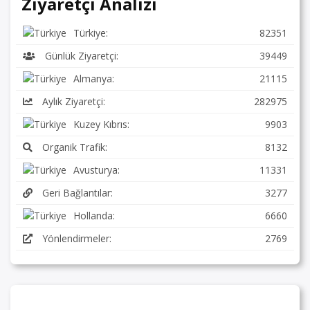
Ziyaretçi Analizi
Türkiye:
82351
Günlük Ziyaretçi:
39449
Almanya:
21115
Aylık Ziyaretçi:
282975
Kuzey Kıbrıs:
9903
Organik Trafik:
8132
Avusturya:
11331
Geri Bağlantılar:
3277
Hollanda:
6660
Yönlendirmeler:
2769