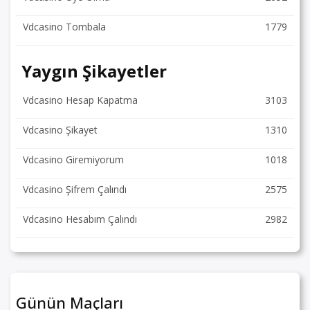
Vdcasino Tombala
1779
Yaygın Şikayetler
Vdcasino Hesap Kapatma
3103
Vdcasino Şikayet
1310
Vdcasino Giremiyorum
1018
Vdcasino Şifrem Çalındı
2575
Vdcasino Hesabım Çalındı
2982
Günün Maçları