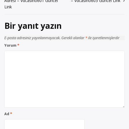
Adresi – Vdcasino601 Güncel
– Vdcasino603 Güncel Link
gezinmesi
Link
Bir yanıt yazın
E-posta adresiniz yayınlanmayacak.
Gerekli alanlar
*
ile işaretlenmişlerdir
Yorum
*
Ad
*