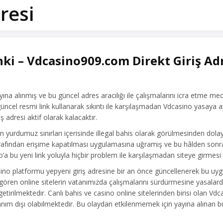
resi
nki – Vdcasino909.com Direkt Giriş Adr
ayına alınmış ve bu güncel adres aracılığı ile çalışmalarını icra etme m
üncel resmi link kullanarak sıkıntı ile karşılaşmadan Vdcasino yasaya ay
 adresi aktif olarak kalacaktır.
in yurdumuz sınırları içerisinde illegal bahis olarak görülmesinden dola
 tarafından erişime kapatılması uygulamasına uğramış ve bu hâlden son
 bu yeni link yoluyla hiçbir problem ile karşılaşmadan siteye girmesi ih
sino platformu yepyeni giriş adresine bir an önce güncellenerek bu uyg
er gören online sitelerin vatanımızda çalışmalarını sürdürmesine yasalar
etirilmektedir. Canlı bahis ve casino online sitelerinden birisi olan Vdc
nım dışı olabilmektedir. Bu olaydan etkilenmemek için yayına alınan bu