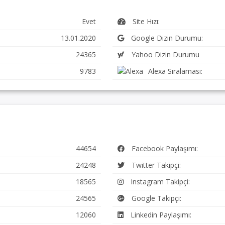
Evet
Site Hızı:
13.01.2020
Google Dizin Durumu:
24365
Yahoo Dizin Durumu
9783
Alexa Sıralaması:
i
44654
Facebook Paylaşımı:
24248
Twitter Takipçi:
18565
Instagram Takipçi:
24565
Google Takipçi:
12060
Linkedin Paylaşımı: