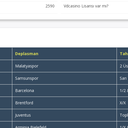
2590
Vdcasino Lisansı var mı?
Deplasman
Tah
Malatyaspor
2 Üs
Samsunspor
Sarı 
Barcelona
1/2 
Brentford
X/X
Juventus
Topl
Arminia Bielefeld
1/X 