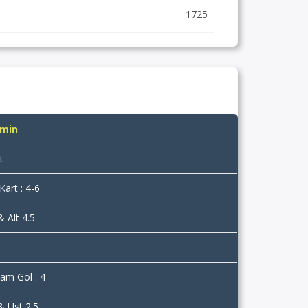
1725
min
t
Kart : 4-6
& Alt 4.5
am Gol : 4
& Üst 2.5