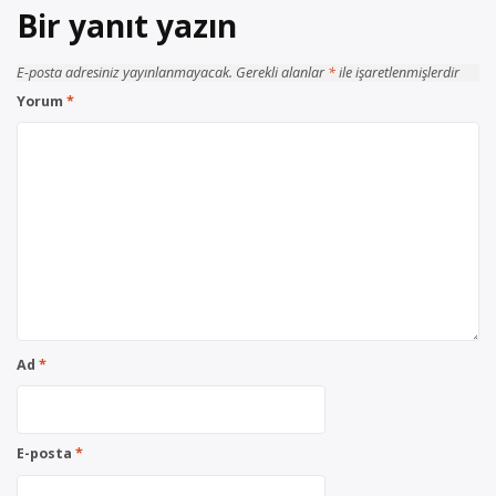
Bir yanıt yazın
E-posta adresiniz yayınlanmayacak.
Gerekli alanlar
*
ile işaretlenmişlerdir
Yorum
*
Ad
*
E-posta
*