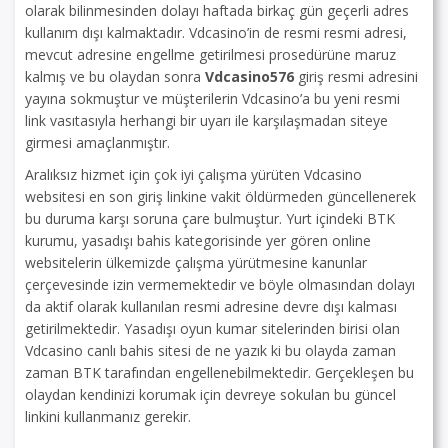
olarak bilinmesinden dolayı haftada birkaç gün geçerli adres
kullanım dışı kalmaktadır. Vdcasino’in de resmi resmi adresi,
mevcut adresine engellme getirilmesi prosedürüne maruz
kalmış ve bu olaydan sonra
Vdcasino576
giriş resmi adresini
yayına sokmuştur ve müşterilerin Vdcasino’a bu yeni resmi
link vasıtasıyla herhangi bir uyarı ile karşılaşmadan siteye
girmesi amaçlanmıştır.
Aralıksız hizmet için çok iyi çalışma yürüten Vdcasino
websitesi en son giriş linkine vakit öldürmeden güncellenerek
bu duruma karşı soruna çare bulmuştur. Yurt içindeki BTK
kurumu, yasadışı bahis kategorisinde yer gören online
websitelerin ülkemizde çalışma yürütmesine kanunlar
çerçevesinde izin vermemektedir ve böyle olmasından dolayı
da aktif olarak kullanılan resmi adresine devre dışı kalması
getirilmektedir. Yasadışı oyun kumar sitelerinden birisi olan
Vdcasino canlı bahis sitesi de ne yazık ki bu olayda zaman
zaman BTK tarafından engellenebilmektedir. Gerçekleşen bu
olaydan kendinizi korumak için devreye sokulan bu güncel
linkini kullanmanız gerekir.