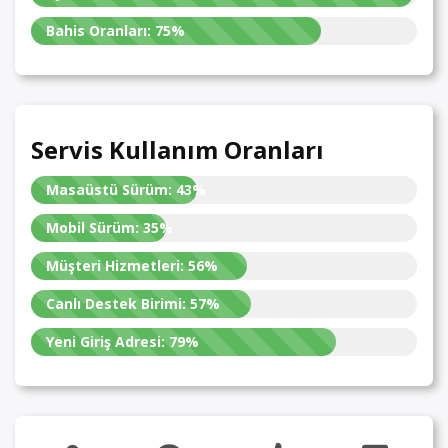
Bahis Oranları:
75%
Servis Kullanım Oranları
Masaüstü Sürüm:
43%
Mobil Sürüm:
35%
Müşteri Hizmetleri:
56%
Canlı Destek Birimi:
57%
Yeni Giriş Adresi:
79%