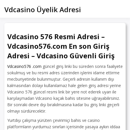
Skip
Vdcasino Üyelik Adresi
to
content
Vdcasino 576 Resmi Adresi –
Vdcasino576.com En son Giriş
Adresi – Vdcasino Güvenli Giriş
Vdcasino576 .com
güncel giriş linki bu süreden sonra faaliyete
sokulmuş ve bu resmi adres üzerinden işlerini idame ettirme
mecburiyetinde bulunmuştur. Geçerli adresin kullanım dışı
kalmasından dolayı kullanılamaz hale gelen giriş adresi yerine
Vdcasino 576 güncel resmi link bir yere not ederek uyarı ile
karşılaşmadan Vdcasino kaçak bahis sitesine uğrayabilirsiniz.
Bir sonraki devre dışı bırakılmasına kadar bu giriş linki geçerli
olmayı sürdürecektir.
Yurtdışı çalışma yürüten çevirimiçi bahis ve casino
platformların yurdumuz sınırları içerisinde yasaya aykırı iddaa