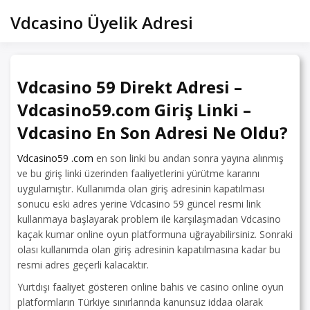
Skip
Vdcasino Üyelik Adresi
to
content
Vdcasino 59 Direkt Adresi –
Vdcasino59.com Giriş Linki –
Vdcasino En Son Adresi Ne Oldu?
Vdcasino59 .com
en son linki bu andan sonra yayına alınmış
ve bu giriş linki üzerinden faaliyetlerini yürütme kararını
uygulamıştır. Kullanımda olan giriş adresinin kapatılması
sonucu eski adres yerine Vdcasino 59 güncel resmi link
kullanmaya başlayarak problem ile karşılaşmadan Vdcasino
kaçak kumar online oyun platformuna uğrayabilirsiniz. Sonraki
olası kullanımda olan giriş adresinin kapatılmasına kadar bu
resmi adres geçerli kalacaktır.
Yurtdışı faaliyet gösteren online bahis ve casino online oyun
platformların Türkiye sınırlarında kanunsuz iddaa olarak