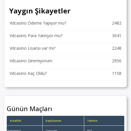
Yaygın Şikayetler
Vdcasino Ödeme Yapıyor mu?
2482
Vdcasino Para Yatırıyor mu?
3041
Vdcasino Lisansı var mı?
2248
Vdcasino Giremiyorum
2956
Vdcasino Kaç Oldu?
1158
Günün Maçları
Evsahibi
Deplasman
Tahmin
Fenerbahçe
Sivasspor
MS1