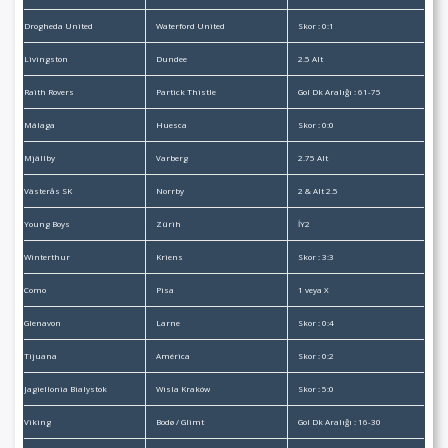
Drogheda United
Waterford United
Skor : 0:1
Livingston
Dundee
2.5 Alt
Raith Rovers
Partick Thistle
Gol Dk Aralığı : 61-75
Málaga
Huesca
Skor : 0:0
Mjällby
Varberg
2.75 Alt
Västerås SK
Norrby
2 & Alt 2.5
Young Boys
Zürih
İY2
Winterthur
Kriens
Skor : 3:3
Como
Pisa
1 veya X
Glenavon
Larne
Skor : 0:4
Tijuana
América
Skor : 0:2
Jagiellonia Bialystok
Wisla Kraków
Skor : 5:0
Viking
Bodø / Glimt
Gol Dk Aralığı : 16-30