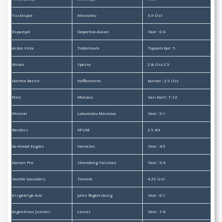
Tuzlaspor
Altınordu
3.5 Üst
Espanyol
Deportivo Alaves
Skor : 0:4
Aston Villa
Tottenham
Toplam Gol : 5
Milan
Spezia
2 & Üst 2.5
Hertha Berlin
Hoffenheim
Korner : 2.5 Üst
Nice
Monaco
Sarı Kart : 7-12
Khimki
Lokomotiv Moskova
Skor : 5:1
Raufoss
KFUM
2.5 Alt
Go Ahead Eagles
Heracles
Skor : 4:5
Dalian Pro
Shandong Taishan
Skor : 5:4
Seattle Sounders
Toronto
4.25 Üst
Erzgebirge Aue
Jahn Regensburg
Skor : 0:1
Argentinos Juniors
Lanús
Skor : 1:4