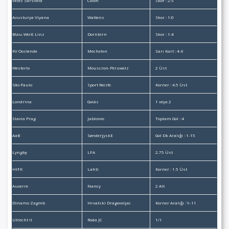
Vélez Sarsfield
Colón
Skor : 2:5
Avusturya Viyana
Wattens
Skor : 1:0
Blau-Weiß Linz
Dornbirn
Skor : 1:4
KV Oostende
Mechelen
Sarı Kart : 4-6
Westerlo
Mouscron-Péruwelz
2 Üst
São Paulo
Sport Recife
Korner : 4.5 Üst
Londrina
Goiás
1 veya 2
Slavia Prag
Jablonec
Toplam Gol : 4
AaB
SønderjyskE
Gol Dk Aralığı : 1-15
Lyngby
LFA
2.75 Üst
HIFK
Lahti
Korner : 1.5 Üst
Auxerre
Nancy
2 Alt
Dinamo Zagreb
Hrvatski Dragovoljac
Korner Aralığı : 9-11
Utrecht II
Roda JC
1/1