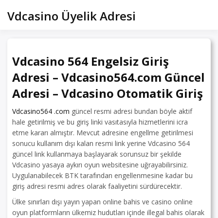
Skip
Vdcasino Üyelik Adresi
to
content
Vdcasino 564 Engelsiz Giriş
Adresi – Vdcasino564.com Güncel
Adresi – Vdcasino Otomatik Giriş
Vdcasino564 .com
güncel resmi adresi bundan böyle aktif
hale getirilmiş ve bu giriş linki vasıtasıyla hizmetlerini icra
etme kararı almıştır. Mevcut adresine engellme getirilmesi
sonucu kullanım dışı kalan resmi link yerine Vdcasino 564
güncel link kullanmaya başlayarak sorunsuz bir şekilde
Vdcasino yasaya aykırı oyun websitesine uğrayabilirsiniz.
Uygulanabilecek BTK tarafından engellenmesine kadar bu
giriş adresi resmi adres olarak faaliyetini sürdürecektir.
Ülke sınırları dışı yayın yapan online bahis ve casino online
oyun platformların ülkemiz hudutları içinde illegal bahis olarak