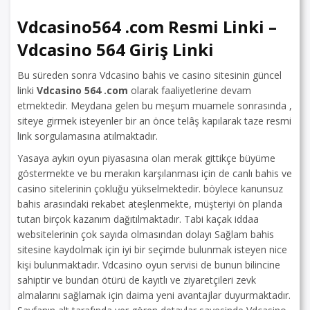
Vdcasino564 .com Resmi Linki –
Vdcasino 564 Giriş Linki
Bu süreden sonra Vdcasino bahis ve casino sitesinin güncel
linki
Vdcasino 564 .com
olarak faaliyetlerine devam
etmektedir. Meydana gelen bu meşum muamele sonrasında ,
siteye girmek isteyenler bir an önce telâş kapılarak taze resmi
link sorgulamasına atılmaktadır.
Yasaya aykırı oyun piyasasına olan merak gittikçe büyüme
göstermekte ve bu merakın karşılanması için de canlı bahis ve
casino sitelerinin çokluğu yükselmektedir. böylece kanunsuz
bahis arasındaki rekabet ateşlenmekte, müşteriyi ön planda
tutan birçok kazanım dağıtılmaktadır. Tabi kaçak iddaa
websitelerinin çok sayıda olmasından dolayı Sağlam bahis
sitesine kaydolmak için iyi bir seçimde bulunmak isteyen nice
kişi bulunmaktadır. Vdcasino oyun servisi de bunun bilincine
sahiptir ve bundan ötürü de kayıtlı ve ziyaretçileri zevk
almalarını sağlamak için daima yeni avantajlar duyurmaktadır.