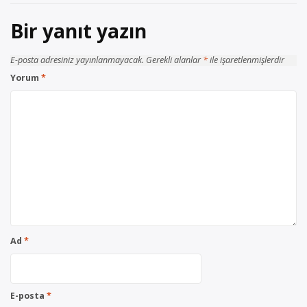
Bir yanıt yazın
E-posta adresiniz yayınlanmayacak.
Gerekli alanlar
*
ile işaretlenmişlerdir
Yorum
*
Ad
*
E-posta
*