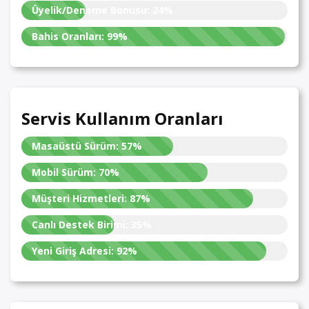
Üyelik/Deneme Bonusu:
24%
Bahis Oranları:
99%
Servis Kullanım Oranları
Masaüstü Sürüm:
57%
Mobil Sürüm:
70%
Müşteri Hizmetleri:
87%
Canlı Destek Birimi:
35%
Yeni Giriş Adresi:
92%