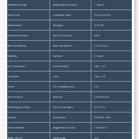
Middlesbrough
Nottingham Forest
1 veya 2
Derry City
Longford Town
X/2 & Üst 3.5
Motherwell
Rangers
3.75 Alt
Greenock Morton
Partick Thistle
MS1
Real Valladolid
Real Sociedad II
2 & Üst 2.5
Mjällby
Kalmar
X veya 2
GIF Sundsvall
Landskrona
Skor : 4:1
St. Gallen
Sion
Skor : 2:5
Thun
FC Schaffhausen
1/X
Alessandria
Brescia
1/X & Alt 4.5
Warrenpoint Town
Carrick Rangers
3.75 Üst
Necaxa
Querétaro
Tek/Çift : Tek
Wisla Kraków
Bogdanka Leczna
1 & Alt 2.5
Bodø / Glimt
Vålerenga
X/X