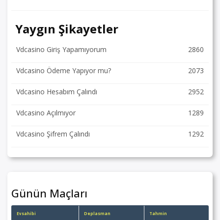
Yaygın Şikayetler
Vdcasino Giriş Yapamıyorum
2860
Vdcasino Ödeme Yapıyor mu?
2073
Vdcasino Hesabım Çalındı
2952
Vdcasino Açılmıyor
1289
Vdcasino Şifrem Çalındı
1292
Günün Maçları
Evsahibi
Deplasman
Tahmin