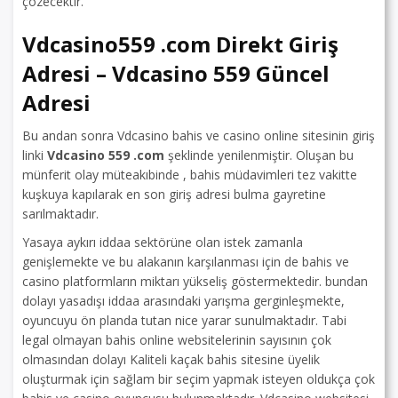
çözecektir.
Vdcasino559 .com Direkt Giriş
Adresi – Vdcasino 559 Güncel
Adresi
Bu andan sonra Vdcasino bahis ve casino online sitesinin giriş
linki
Vdcasino 559 .com
şeklinde yenilenmiştir. Oluşan bu
münferit olay müteakıbinde , bahis müdavimleri tez vakitte
kuşkuya kapılarak en son giriş adresi bulma gayretine
sarılmaktadır.
Yasaya aykırı iddaa sektörüne olan istek zamanla
genişlemekte ve bu alakanın karşılanması için de bahis ve
casino platformların miktarı yükseliş göstermektedir. bundan
dolayı yasadışı iddaa arasındaki yarışma gerginleşmekte,
oyuncuyu ön planda tutan nice yarar sunulmaktadır. Tabi
legal olmayan bahis online websitelerinin sayısının çok
olmasından dolayı Kaliteli kaçak bahis sitesine üyelik
oluşturmak için sağlam bir seçim yapmak isteyen oldukça çok