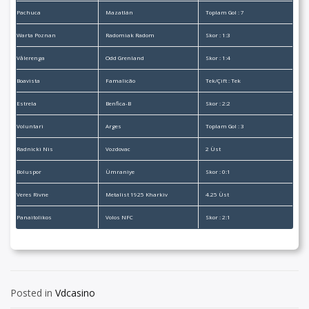
Pachuca
Mazatlán
Toplam Gol : 7
Warta Poznan
Radomiak Radom
Skor : 1:3
Vålerenga
Odd Grenland
Skor : 1:4
Boavista
Famalicão
Tek/Çift : Tek
Estrela
Benfica-B
Skor : 2:2
Voluntari
Arges
Toplam Gol : 3
Radnicki Nis
Vozdovac
2 Üst
Boluspor
Ümraniye
Skor : 0:1
Veres Rivne
Metalist 1925 Kharkiv
4.25 Üst
Panaitolikos
Volos NFC
Skor : 2:1
Posted in
Vdcasino