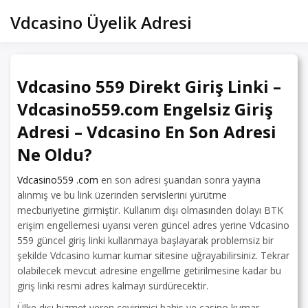
Skip
Vdcasino Üyelik Adresi
to
content
Vdcasino 559 Direkt Giriş Linki –
Vdcasino559.com Engelsiz Giriş
Adresi – Vdcasino En Son Adresi
Ne Oldu?
Vdcasino559 .com
en son adresi şuandan sonra yayına
alınmış ve bu link üzerinden servislerini yürütme
mecburiyetine girmiştir. Kullanım dışı olmasınden dolayı BTK
erişim engellemesi uyarısı veren güncel adres yerine Vdcasino
559 güncel giriş linki kullanmaya başlayarak problemsiz bir
şekilde Vdcasino kumar kumar sitesine uğrayabilirsiniz. Tekrar
olabilecek mevcut adresine engellme getirilmesine kadar bu
giriş linki resmi adres kalmayı sürdürecektir.
Ülke dışı hizmet veren çevirimiçi bahis ve casino kumar