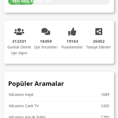
Yeni Giriş Adresi:
25%
312331
18459
19163
20452
Günlük Online
Üye Yorumları
Puanlamalar
Tavsiye Edenler
Üye Sayısı
Popüler Aramalar
Vdcasino Kayıt
1689
Vdcasino Canlı TV
2420
Vdcasino Kaçak Bahis
1795