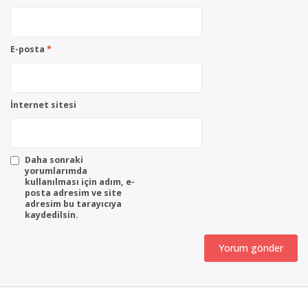
E-posta
*
İnternet sitesi
Daha sonraki
yorumlarımda
kullanılması için adım, e-
posta adresim ve site
adresim bu tarayıcıya
kaydedilsin.