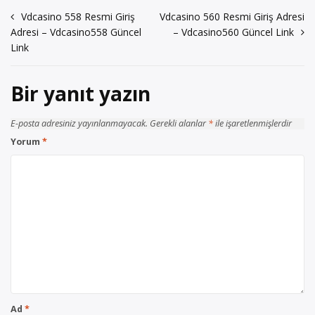
Yazı
Vdcasino 558 Resmi Giriş
Vdcasino 560 Resmi Giriş Adresi
Adresi – Vdcasino558 Güncel
– Vdcasino560 Güncel Link
gezinmesi
Link
Bir yanıt yazın
E-posta adresiniz yayınlanmayacak.
Gerekli alanlar
*
ile işaretlenmişlerdir
Yorum
*
Ad
*