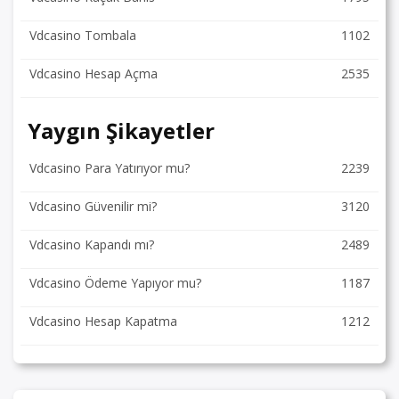
Vdcasino Tombala
1102
Vdcasino Hesap Açma
2535
Yaygın Şikayetler
Vdcasino Para Yatırıyor mu?
2239
Vdcasino Güvenilir mi?
3120
Vdcasino Kapandı mı?
2489
Vdcasino Ödeme Yapıyor mu?
1187
Vdcasino Hesap Kapatma
1212