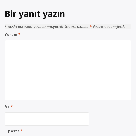
Bir yanıt yazın
E-posta adresiniz yayınlanmayacak.
Gerekli alanlar
*
ile işaretlenmişlerdir
Yorum
*
Ad
*
E-posta
*