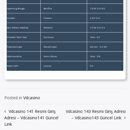
Sporting Braga
Benfica
1/2 & Üst 4.5
Leixões
Chaves
2.25 Üst
Gaz Metan Mediaş
Mioveni
1/2 & Üst 3.5
Proleter Novi Sad
Partizan
Skor : 4:1
İstanbulspor
Kocaelispor
Korner : 3.5 Alt
Oleksandria
Veres Rivne
Skor : 3:0
Volos NFC
Lamia
İY2
Posted in
Vdcasino
Yazı
Vdcasino 141 Resmi Giriş
Vdcasino 143 Resmi Giriş Adresi
Adresi – Vdcasino141 Güncel
– Vdcasino143 Güncel Link
gezinmesi
Link