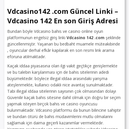
Vdcasino142 .com Güncel Linki –
Vdcasino 142 En son Giriş Adresi
Bundan böyle Vdcasino bahis ve casino online oyun
platformunun engelsiz giriş linki
Vdcasino 142 .com
şeklinde
güncellenmiştir. Yaşanan bu bedbaht muamele müteakıbinde
, oyuncular derhal efkâr kapılarak en son resmi link arama
eforuna atılmaktadır.
Kaçak iddaa piyasasına olan ilgi vakit geçtikçe genişlemekte
ve bu talebin karşılanması için de bahis sitelerinin adedi
büyümektedir. böylece illegal iddaa arasındaki yarışma
ateşlenmekte, kullanıcı odaklı nice avantaj sunulmaktadır.
Tabi illegal iddaa sitelerinin sayısının çok olmasından dolayı
Güvenilir kaçak bahis sitesine dahil olmak için doğru bir seçim
yapmak isteyen birçok bahis ve casino oyuncusu
bulunmaktadır. Vdcasino platformu da bunun bilincine sahiptir
ve bundan ötürü de bahis müdavimlerini mutlu olmalarını
sağlamak için daima geçerli kazanımlar vermektedir.