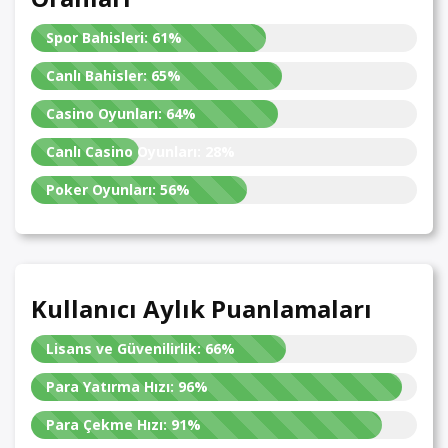
Spor Bahisleri:
61%
Canlı Bahisler:
65%
Casino Oyunları:
64%
Canlı Casino Oyunları:
28%
Poker Oyunları:
56%
Kullanıcı Aylık Puanlamaları
Lisans ve Güvenilirlik:
66%
Para Yatırma Hızı:
96%
Para Çekme Hızı:
91%