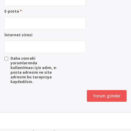
E-posta
*
İnternet sitesi
Daha sonraki
yorumlarımda
kullanılması için adım, e-
posta adresim ve site
adresim bu tarayıcıya
kaydedilsin.