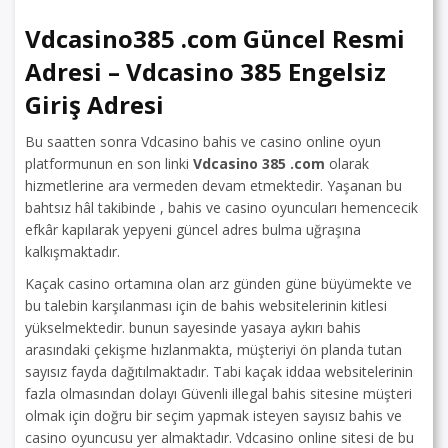
Vdcasino385 .com Güncel Resmi
Adresi – Vdcasino 385 Engelsiz
Giriş Adresi
Bu saatten sonra Vdcasino bahis ve casino online oyun
platformunun en son linki
Vdcasino 385 .com
olarak
hizmetlerine ara vermeden devam etmektedir. Yaşanan bu
bahtsız hâl takibinde , bahis ve casino oyuncuları hemencecik
efkâr kapılarak yepyeni güncel adres bulma uğraşına
kalkışmaktadır.
Kaçak casino ortamına olan arz günden güne büyümekte ve
bu talebin karşılanması için de bahis websitelerinin kitlesi
yükselmektedir. bunun sayesinde yasaya aykırı bahis
arasındaki çekişme hızlanmakta, müşteriyi ön planda tutan
sayısız fayda dağıtılmaktadır. Tabi kaçak iddaa websitelerinin
fazla olmasından dolayı Güvenli illegal bahis sitesine müşteri
olmak için doğru bir seçim yapmak isteyen sayısız bahis ve
casino oyuncusu yer almaktadır. Vdcasino online sitesi de bu