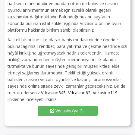
hadisenin farkındadır ve bundan ötürü de bahis ve casino
oyuncularını memnun etmek için sürekli olarak geçerli
kazanımlar dağıtmaktadır. Bulunduğunuz bu sayfanın
sonunda bulunan istatistikler ışığında Vdcasino online oyun
platformu hakkında birikim sahibi olabilirsiniz.
Kaliteli bir online site olarak bahis müdavimlerine öneride
bulunacağımız Trendbet, para yatırma ve çekme nezdinde sizi
hâyâl kırıklığına uğratmayacak nadir sitelerdendir. Hizmete
açıldığı zamandan beri müşteri memnuniyetini ilk planda
tutmakta ve bunun sayesinde geniş bir müşteri kitlesi elde
etmeyi sağlamış durumdadır. Teklif ettiği yüksek oranlı
bahisler , casino ve canlı oyunlar ve kazançlı promosyonlar
sayesinde online sitede zevkli zamanlar geçireceksiniz. Bir de
merak ederseniz
Vdcasino345
,
Vdcasino62
,
Vdcasino119
linklerine inceleyebilirsiniz.
Vdcasino'ya Git