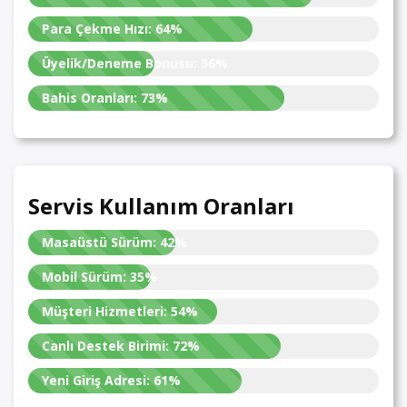
Para Çekme Hızı:
64%
Üyelik/Deneme Bonusu:
36%
Bahis Oranları:
73%
Servis Kullanım Oranları
Masaüstü Sürüm:
42%
Mobil Sürüm:
35%
Müşteri Hizmetleri:
54%
Canlı Destek Birimi:
72%
Yeni Giriş Adresi:
61%