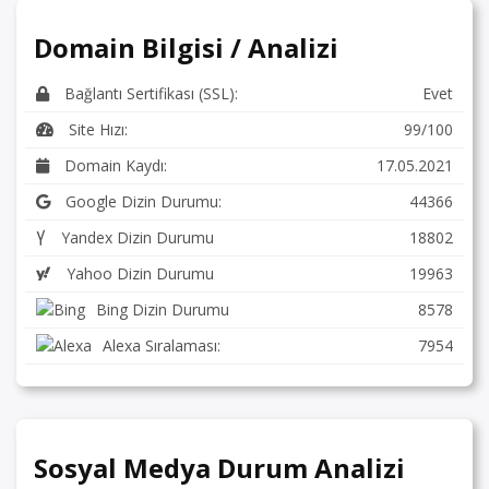
Domain Bilgisi / Analizi
Bağlantı Sertifikası (SSL):
Evet
Site Hızı:
99/100
Domain Kaydı:
17.05.2021
Google Dizin Durumu:
44366
Yandex Dizin Durumu
18802
Yahoo Dizin Durumu
19963
Bing Dizin Durumu
8578
Alexa Sıralaması:
7954
Sosyal Medya Durum Analizi