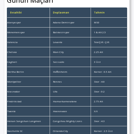
Günün Maçları
Evsahibi
Deplasman
Tahmin
Alanyaspor
Adana Demirspor
MS0
Menemenspor
Balıkesirspor
1 & Alt 2.5
Valencia
Levante
Tek/Çift : Çift
Chelsea
Man City
2.25 Alt
Cagliari
Sassuolo
3 Üst
Hertha Berlin
Hoffenheim
Korner : 0.5 Alt
Montpellier
Rennes
Skor : 4:0
Krasnodar
Ufa
Skor : 0:2
Fredrikstad
Hamarkameratene
2.75 Alt
Twente
Heerenveen
X/X
Henan Songshan Longmen
Cangzhou Mighty Lions
Skor : 4:3
Nashville SC
Orlando City
Korner : 2.5 Üst