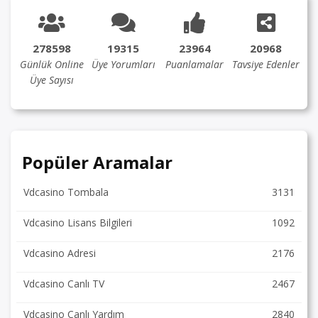
278598
19315
23964
20968
Günlük Online
Üye Yorumları
Puanlamalar
Tavsiye Edenler
Üye Sayısı
Popüler Aramalar
Vdcasino Tombala
3131
Vdcasino Lisans Bilgileri
1092
Vdcasino Adresi
2176
Vdcasino Canlı TV
2467
Vdcasino Canlı Yardım
2840