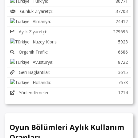
Türkiye:
80771
Günlük Ziyaretçi:
37703
Almanya:
24412
Aylık Ziyaretçi:
279695
Kuzey Kıbrıs:
5923
Organik Trafik:
6686
Avusturya:
8722
Geri Bağlantılar:
3615
Hollanda:
7678
Yönlendirmeler:
1714
Oyun Bölümleri Aylık Kullanım
Oranları