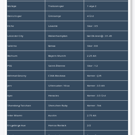
Göztepe
Trabzonspor
1 veya 2
Denizlispor
Ümraniye
4 Üst
Elche
Levante
Skor : 3:5
Leicester City
Wolverhampton
Gol Dk Aralığı : 31-45
Salerno
Genoa
Skor : 0:0
Bochum
Bayern Munih
2.25 Alt
PSG
Saint-Étienne
Skor : 1:2
Akhmat Grozny
CSKA Moskova
Korner : Çift
Jerv
Ullensaker / Kisa
Korner : 3.5 Alt
Ajax
Heracles
Korner : 3.5 Üst
Shandong Taishan
Shenzhen Ruby
Korner : Tek
Inter Miami
Austin
2.75 Alt
Erzgebirge Aue
Hansa Rostock
2/2