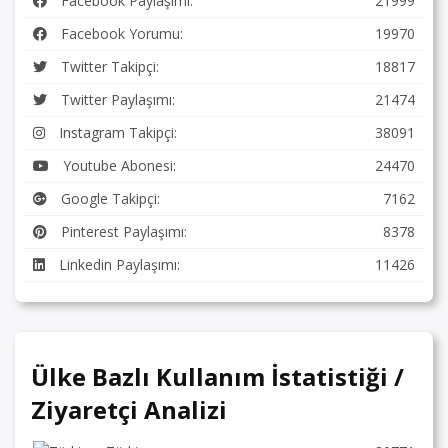
Facebook Paylaşımı:
21999
Facebook Yorumu:
19970
Twitter Takipçi:
18817
Twitter Paylaşımı:
21474
Instagram Takipçi:
38091
Youtube Abonesi:
24470
Google Takipçi:
7162
Pinterest Paylaşımı:
8378
Linkedin Paylaşımı:
11426
Ülke Bazlı Kullanım İstatistiği /
Ziyaretçi Analizi