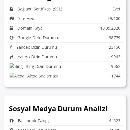
Bağlantı Sertifikası (SSL):
Evet
Site Hızı:
99/100
Domain Kaydı:
13.05.2020
Google Dizin Durumu:
38779
Yandex Dizin Durumu
23150
Yahoo Dizin Durumu
19963
Bing Dizin Durumu
9062
Alexa Sıralaması:
11744
Sosyal Medya Durum Analizi
Facebook Takipçi:
44623