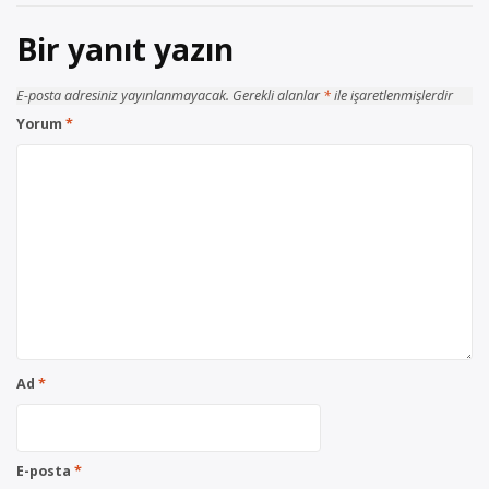
Bir yanıt yazın
E-posta adresiniz yayınlanmayacak.
Gerekli alanlar
*
ile işaretlenmişlerdir
Yorum
*
Ad
*
E-posta
*