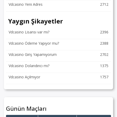
Vdcasino Yeni Adres
2712
Yaygın Şikayetler
Vdcasino Lisansı var mı?
2396
Vdcasino Ödeme Yapıyor mu?
2388
Vdcasino Giriş Yapamıyorum
2702
Vdcasino Dolandırıcı mı?
1375
Vdcasino Açılmıyor
1757
Günün Maçları