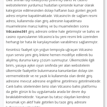
websitelerinin yurdumuz hudutları içerisinde kumar olarak
kategorize edilmesinden dolayı haftanın bazı günleri geçerli
adresi erişime kapatılmaktadır. Vdcasino’in de sağlam resmi
adresi, kullanımda olan giriş adresinin kapatılması
muamelesine maruz kalmış ve bu muameleden sonra
Vdcasino361
giriş adresini online hale getirmiştir ve bahis ve
casino oyuncularının Vdcasino’a bu yeni resmi link üzerinden
herhangi bir hata ile karşılaşmadan varabilmesi sağlanmıştır.
Kesintisiz faaliyet için yoğun tempoyla uğraşan Vdcasino
oyun servisi yeni giriş linkine hemen modifiye edilerek bu
alışılmış duruma karşı çözüm sunmuştur. Ülkemizdeki ilgili
birim, yasaya aykırı oyun sınıfında yer alan websitelerin
ülkemizde faaliyette bulunmasına kanunlardan dolayı izin
vermemektedir ve ne yazık ki kullanımda olan direkt giriş
adresine mevcut adresine engellme getirilmesi getirilmektedir.
Canlı bahis sitelerinden birisi olan Vdcasino bahis platformu
da gelin görün ki bu uygulamada arada bir devre dışı
bırakılabilmektedir. Yaşanan bu tatsız olaydan kendinizi
korumak için aktif hale getirilen bu taze giriş adresini