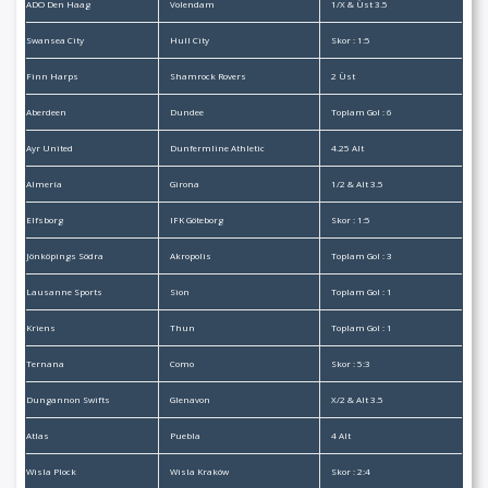
ADO Den Haag
Volendam
1/X & Üst 3.5
Swansea City
Hull City
Skor : 1:5
Finn Harps
Shamrock Rovers
2 Üst
Aberdeen
Dundee
Toplam Gol : 6
Ayr United
Dunfermline Athletic
4.25 Alt
Almería
Girona
1/2 & Alt 3.5
Elfsborg
IFK Göteborg
Skor : 1:5
Jönköpings Södra
Akropolis
Toplam Gol : 3
Lausanne Sports
Sion
Toplam Gol : 1
Kriens
Thun
Toplam Gol : 1
Ternana
Como
Skor : 5:3
Dungannon Swifts
Glenavon
X/2 & Alt 3.5
Atlas
Puebla
4 Alt
Wisla Plock
Wisla Kraków
Skor : 2:4