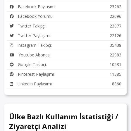
Facebook Paylaşımı:
23262
Facebook Yorumu:
22096
Twitter Takipçi:
23077
Twitter Paylaşımı:
22126
Instagram Takipçi:
35438
Youtube Abonesi:
22983
Google Takipçi:
10531
Pinterest Paylaşımı:
11385
Linkedin Paylaşımı:
8860
Ülke Bazlı Kullanım İstatistiği /
Ziyaretçi Analizi