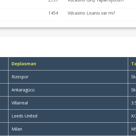
1454
Vdcasino Lisansı var mı?
Deplasman
T
Rizespor
Sk
Ankaragücü
Sk
Villarreal
3.
Leeds United
X/
Milan
M