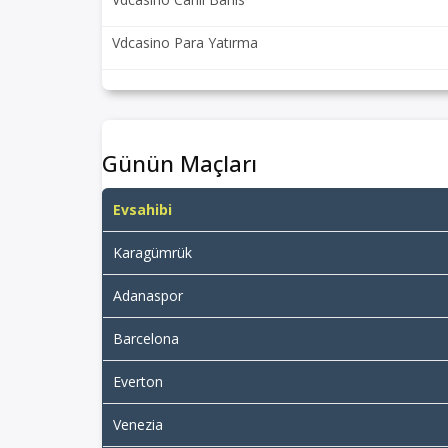
Vdcasino Para Yatırma
Günün Maçları
Evsahibi
Karagümrük
Adanaspor
Barcelona
Everton
Venezia