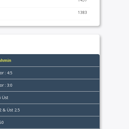
1383
ahmin
or : 4:5
or : 3:0
5 Üst
2 & Üst 2.5
S0