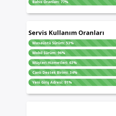
Bahis Oranları:
77%
Servis Kullanım Oranları
Masaüstü Sürüm:
53%
Mobil Sürüm:
96%
Müşteri Hizmetleri:
63%
Canlı Destek Birimi:
34%
Yeni Giriş Adresi:
91%