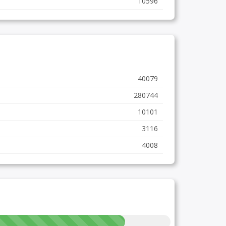
10596
40079
280744
10101
3116
4008