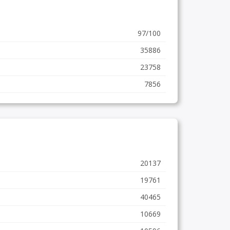
97/100
35886
23758
7856
20137
19761
40465
10669