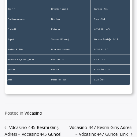
Brann
Kristiansund
Korner : Tek
Portimonense
Benfica
Skor : 3:4
Porto II
Estrela
X/2 & Üst 4.5
Sepsi
Steaua Bükreş
Korner Aralığı : 9-11
Radnicki Nis
Mladost Lucani
1/2 & Alt 2.5
Ankara Keçiörengücü
Adanaspor
Skor : 5:2
Minai
Desna
X/2 & Üst 2.5
Aris
Panaitolikos
3.25 Üst
Posted in
Vdcasino
Yazı
Vdcasino 445 Resmi Giriş
Vdcasino 447 Resmi Giriş Adresi
Adresi – Vdcasino445 Güncel
– Vdcasino447 Güncel Link