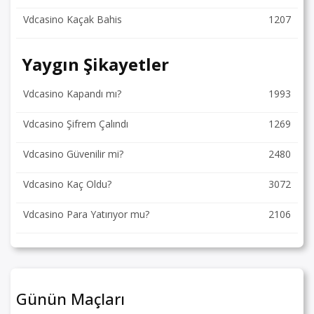
Vdcasino Kaçak Bahis
1207
Yaygın Şikayetler
Vdcasino Kapandı mı?
1993
Vdcasino Şifrem Çalındı
1269
Vdcasino Güvenilir mi?
2480
Vdcasino Kaç Oldu?
3072
Vdcasino Para Yatırıyor mu?
2106
Günün Maçları