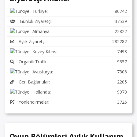
Türkiye:
80742
Günlük Ziyaretçi:
37539
Almanya:
22822
Aylık Ziyaretçi:
282282
Kuzey Kıbrıs:
7493
Organik Trafik:
9357
Avusturya:
7306
Geri Bağlantılar:
2205
Hollanda:
9970
Yönlendirmeler:
3726
Oyun Bölümleri Aylık Kullanım