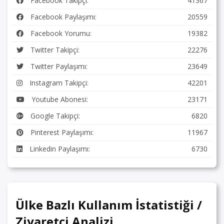
Facebook Takipçi:
41367
Facebook Paylaşımı:
20559
Facebook Yorumu:
19382
Twitter Takipçi:
22276
Twitter Paylaşımı:
23649
Instagram Takipçi:
42201
Youtube Abonesi:
23171
Google Takipçi:
6820
Pinterest Paylaşımı:
11967
Linkedin Paylaşımı:
6730
Ülke Bazlı Kullanım İstatistiği /
Ziyaretçi Analizi