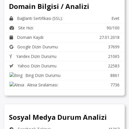
Domain Bilgisi / Analizi
Bağlantı Sertifikası (SSL):
Evet
Site Hızı:
90/100
Domain Kaydı:
27.01.2018
Google Dizin Durumu:
37699
Yandex Dizin Durumu
21065
Yahoo Dizin Durumu
22583
Bing Dizin Durumu
8861
Alexa Sıralaması:
7736
Sosyal Medya Durum Analizi