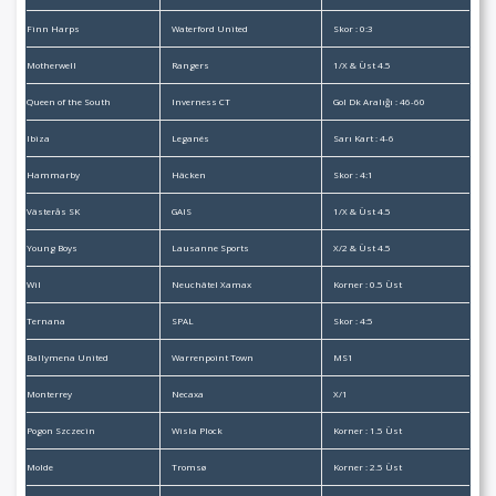
Finn Harps
Waterford United
Skor : 0:3
Motherwell
Rangers
1/X & Üst 4.5
Queen of the South
Inverness CT
Gol Dk Aralığı : 46-60
Ibiza
Leganés
Sarı Kart : 4-6
Hammarby
Häcken
Skor : 4:1
Västerås SK
GAIS
1/X & Üst 4.5
Young Boys
Lausanne Sports
X/2 & Üst 4.5
Wil
Neuchâtel Xamax
Korner : 0.5 Üst
Ternana
SPAL
Skor : 4:5
Ballymena United
Warrenpoint Town
MS1
Monterrey
Necaxa
X/1
Pogon Szczecin
Wisla Plock
Korner : 1.5 Üst
Molde
Tromsø
Korner : 2.5 Üst