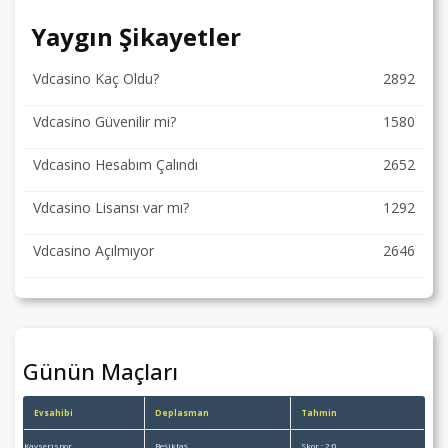
Yaygın Şikayetler
Vdcasino Kaç Oldu?
2892
Vdcasino Güvenilir mi?
1580
Vdcasino Hesabım Çalındı
2652
Vdcasino Lisansı var mı?
1292
Vdcasino Açılmıyor
2646
Günün Maçları
Evsahibi
Deplasman
Tahmin
Kayserispor
Beşiktaş
Skor : 2:0