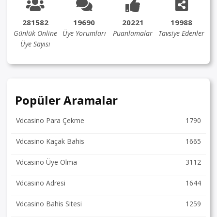
281582
19690
20221
19988
Günlük Online
Üye Yorumları
Puanlamalar
Tavsiye Edenler
Üye Sayısı
Popüler Aramalar
Vdcasino Para Çekme
1790
Vdcasino Kaçak Bahis
1665
Vdcasino Üye Olma
3112
Vdcasino Adresi
1644
Vdcasino Bahis Sitesi
1259