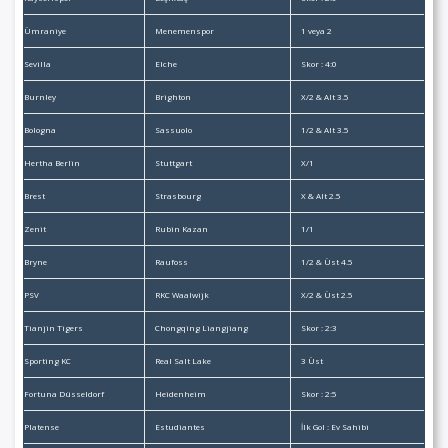
Ümraniye
Menemenspor
1 veya 2
Sevilla
Elche
Skor : 4:0
Burnley
Brighton
X/2 & Alt 3.5
Bologna
Sassuolo
1/2 & Alt 3.5
Hertha Berlin
Stuttgart
X/1
Brest
Strasbourg
X & Alt 2.5
Zenit
Rubin Kazan
1/1
Bryne
Raufoss
1/2 & Üst 4.5
PSV
RKC Waalwijk
X/2 & Üst 2.5
Tianjin Tigers
Chongqing Liangjiang
Skor : 2:3
Sporting KC
Real Salt Lake
3 Üst
Fortuna Düsseldorf
Heidenheim
Skor : 2:5
Platense
Estudiantes
İlk Gol : Ev Sahibi