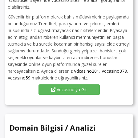
istatistikler sayesinde Vdcasino sitesi ile alakalı görüş sahibi
olabilirsiniz.
Güvenilir bir platform olarak bahis müdavimlerine paylaşımda
bulunduğumuz Trendbet, para yatırım ve çekim işlemleri
hususunda sizi uğraştırmayacak nadir sitelerdendir. Piyasaya
adım attığı andan itiberen kullanıcı memnuniyetini en başta
tutmakta ve bu suretle kocaman bir bahisçi sayısı elde etmeyi
sağlamış durumdadır. Sunduğu geniş yelpazeli bahisler , çok
seçenekli oyunlar ve kaybınızı en aza indirecek bonuslar
sayesinde online oyun platformunda güzel süreler
harcayacaksınız. Ayrıca dilerseniz
Vdcasino201
,
Vdcasino378
,
Vdcasino59
makalelerine uğrayabilirsiniz.
Vdcasino'ya Git
Domain Bilgisi / Analizi