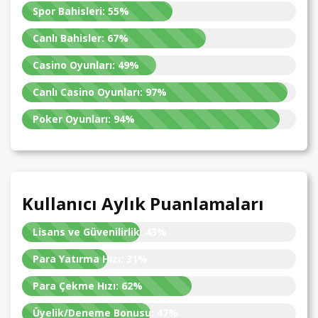
Spor Bahisleri:
55%
Canlı Bahisler:
67%
Casino Oyunları:
49%
Canlı Casino Oyunları:
97%
Poker Oyunları:
94%
Kullanıcı Aylık Puanlamaları
Lisans ve Güvenilirlik:
43%
Para Yatırma Hızı:
31%
Para Çekme Hızı:
62%
Üyelik/Deneme Bonusu:
47%