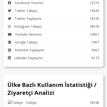
Facebook Yorumu:
23219
Twitter Takipçi:
19639
Twitter Paylaşımı:
18376
Instagram Takipçi:
38978
Youtube Abonesi:
23867
Google Takipçi:
7497
Pinterest Paylaşımı:
9967
Linkedin Paylaşımı:
8173
Ülke Bazlı Kullanım İstatistiği /
Ziyaretçi Analizi
Türkiye:
78548