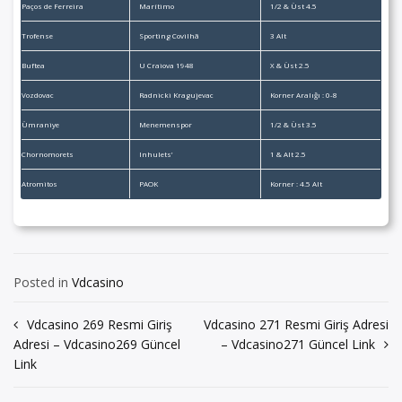
Paços de Ferreira
Marítimo
1/2 & Üst 4.5
Trofense
Sporting Covilhã
3 Alt
Buftea
U Craiova 1948
X & Üst 2.5
Vozdovac
Radnicki Kragujevac
Korner Aralığı : 0-8
Ümraniye
Menemenspor
1/2 & Üst 3.5
Chornomorets
Inhulets’
1 & Alt 2.5
Atromitos
PAOK
Korner : 4.5 Alt
Posted in
Vdcasino
Yazı
Vdcasino 269 Resmi Giriş
Vdcasino 271 Resmi Giriş Adresi
Adresi – Vdcasino269 Güncel
– Vdcasino271 Güncel Link
gezinmesi
Link