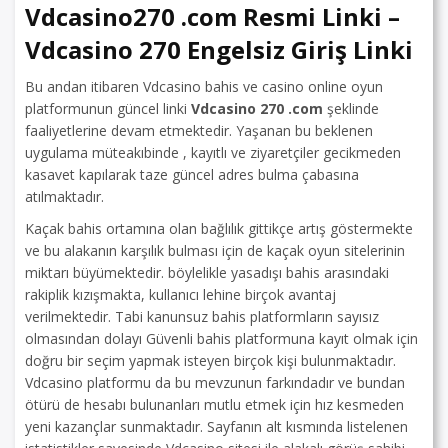
Vdcasino270 .com Resmi Linki –
Vdcasino 270 Engelsiz Giriş Linki
Bu andan itibaren Vdcasino bahis ve casino online oyun
platformunun güncel linki
Vdcasino 270 .com
şeklinde
faaliyetlerine devam etmektedir. Yaşanan bu beklenen
uygulama müteakıbinde , kayıtlı ve ziyaretçiler gecikmeden
kasavet kapılarak taze güncel adres bulma çabasına
atılmaktadır.
Kaçak bahis ortamına olan bağlılık gittikçe artış göstermekte
ve bu alakanın karşılık bulması için de kaçak oyun sitelerinin
miktarı büyümektedir. böylelikle yasadışı bahis arasındaki
rakiplik kızışmakta, kullanıcı lehine birçok avantaj
verilmektedir. Tabi kanunsuz bahis platformların sayısız
olmasından dolayı Güvenli bahis platformuna kayıt olmak için
doğru bir seçim yapmak isteyen birçok kişi bulunmaktadır.
Vdcasino platformu da bu mevzunun farkındadır ve bundan
ötürü de hesabı bulunanları mutlu etmek için hız kesmeden
yeni kazançlar sunmaktadır. Sayfanın alt kısmında listelenen