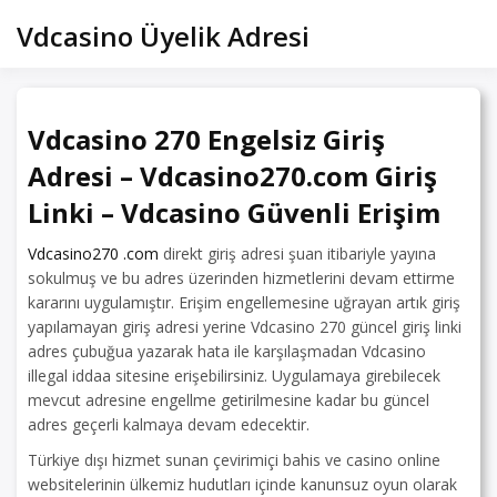
Skip
Vdcasino Üyelik Adresi
to
content
Vdcasino 270 Engelsiz Giriş
Adresi – Vdcasino270.com Giriş
Linki – Vdcasino Güvenli Erişim
Vdcasino270 .com
direkt giriş adresi şuan itibariyle yayına
sokulmuş ve bu adres üzerinden hizmetlerini devam ettirme
kararını uygulamıştır. Erişim engellemesine uğrayan artık giriş
yapılamayan giriş adresi yerine Vdcasino 270 güncel giriş linki
adres çubuğua yazarak hata ile karşılaşmadan Vdcasino
illegal iddaa sitesine erişebilirsiniz. Uygulamaya girebilecek
mevcut adresine engellme getirilmesine kadar bu güncel
adres geçerli kalmaya devam edecektir.
Türkiye dışı hizmet sunan çevirimiçi bahis ve casino online
websitelerinin ülkemiz hudutları içinde kanunsuz oyun olarak