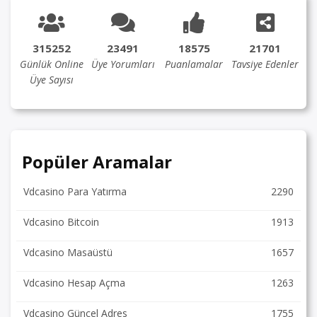
315252
23491
18575
21701
Günlük Online
Üye Yorumları
Puanlamalar
Tavsiye Edenler
Üye Sayısı
Popüler Aramalar
Vdcasino Para Yatırma
2290
Vdcasino Bitcoin
1913
Vdcasino Masaüstü
1657
Vdcasino Hesap Açma
1263
Vdcasino Güncel Adres
1755