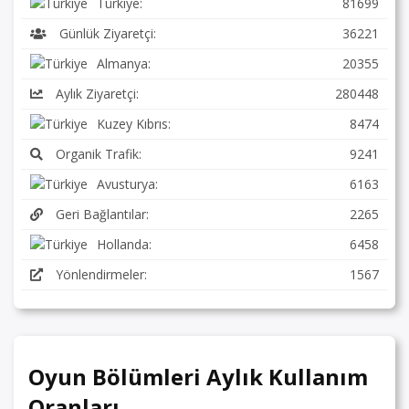
Türkiye:
81699
Günlük Ziyaretçi:
36221
Almanya:
20355
Aylık Ziyaretçi:
280448
Kuzey Kıbrıs:
8474
Organik Trafik:
9241
Avusturya:
6163
Geri Bağlantılar:
2265
Hollanda:
6458
Yönlendirmeler:
1567
Oyun Bölümleri Aylık Kullanım
Oranları