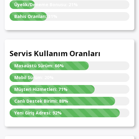
Üyelik/Deneme Bonusu:
21%
Bahis Oranları:
31%
Servis Kullanım Oranları
Masaüstü Sürüm:
66%
Mobil Sürüm:
20%
Müşteri Hizmetleri:
71%
Canlı Destek Birimi:
88%
Yeni Giriş Adresi:
92%