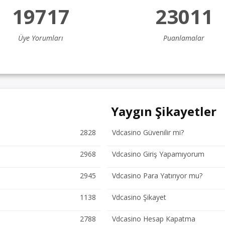
19717
23011
Üye Yorumları
Puanlamalar
Yaygın Şikayetler
2828
Vdcasino Güvenilir mi?
2968
Vdcasino Giriş Yapamıyorum
2945
Vdcasino Para Yatırıyor mu?
1138
Vdcasino Şikayet
2788
Vdcasino Hesap Kapatma