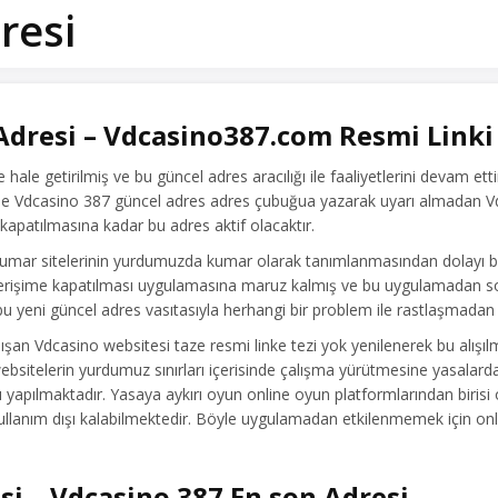
resi
 Adresi – Vdcasino387.com Resmi Linki
hale getirilmiş ve bu güncel adres aracılığı ile faaliyetlerini devam 
rine Vdcasino 387 güncel adres adres çubuğua yazarak uyarı almadan 
kapatılmasına kadar bu adres aktif olacaktır.
 kumar sitelerinin yurdumuzda kumar olarak tanımlanmasından dolayı ba
an erişime kapatılması uygulamasına maruz kalmış ve bu uygulamadan 
u yeni güncel adres vasıtasıyla herhangi bir problem ile rastlaşmadan
lışan Vdcasino websitesi taze resmi linke tezi yok yenilenerek bu alış
ebsitelerin yurdumuz sınırları içerisinde çalışma yürütmesine yasalard
 yapılmaktadır. Yasaya aykırı oyun online oyun platformlarından biris
lanım dışı kalabilmektedir. Böyle uygulamadan etkilenmemek için onlin
si – Vdcasino 387 En son Adresi