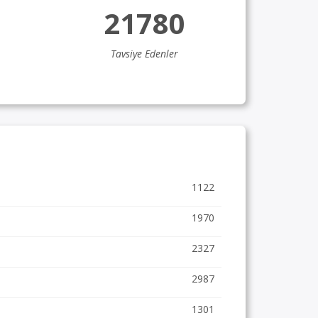
21780
Tavsiye Edenler
1122
1970
2327
2987
1301