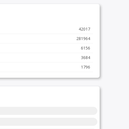
42017
281964
6156
3684
1796