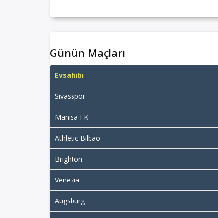
Günün Maçları
Evsahibi
Sivasspor
Manisa FK
Athletic Bilbao
Brighton
Venezia
Augsburg