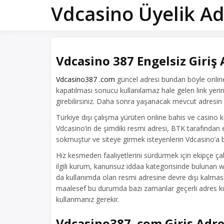
Skip
Vdcasino Üyelik Ad
to
content
Vdcasino 387 Engelsiz Giriş
Vdcasino387 .com
güncel adresi bundan böyle online 
kapatılması sonucu kullanılamaz hale gelen link ye
girebilirsiniz. Daha sonra yaşanacak mevcut adresin 
Türkiye dışı çalışma yürüten online bahis ve casino
Vdcasino’in de şimdiki resmi adresi, BTK tarafınd
sokmuştur ve siteye girmek isteyenlerin Vdcasino’a b
Hız kesmeden faaliyetlerini sürdürmek için ekipçe ça
ilgili kurum, kanunsuz iddaa kategorisinde bulunan w
da kullanımda olan resmi adresine devre dışı kalması
maalesef bu durumda bazı zamanlar geçerli adres kul
kullanmanız gerekir.
Vdcasino387 .com Giriş Adre