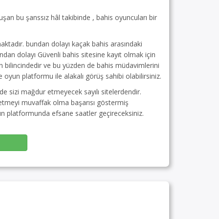
uşan bu şanssız hâl takibinde , bahis oyuncuları bir
lmaktadır. bundan dolayı kaçak bahis arasındaki
sından dolayı Güvenli bahis sitesine kayıt olmak için
n bilincindedir ve bu yüzden de bahis müdavimlerini
un platformu ile alakalı görüş sahibi olabilirsiniz.
e sizi mağdur etmeyecek sayılı sitelerdendir.
 etmeyi muvaffak olma başarısı göstermiş
un platformunda efsane saatler geçireceksiniz.