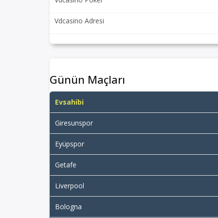
Vdcasino Adresi
Günün Maçları
Evsahibi
Giresunspor
Eyüpspor
Getafe
Liverpool
Bologna