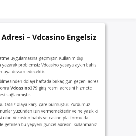
Adresi – Vdcasino Engelsiz
a etme uygulamasına geçmiştir. Kullanım dışı
a yazarak problemsiz Vdcasino yasaya aykırı bahis
kalmaya devam edecektir.
edilmesinden dolayı haftada birkaç gün geçerli adresi
 sonra
Vdcasino379
giriş resmi adresini hizmete
si sağlanmıştır.
bu tatsız olaya karşı çare bulmuştur. Yurdumuz
 kanunlar yüzünden izin vermemektedir ve ne yazık ki
isi olan Vdcasino bahis ve casino platformu da
e getirilen bu yepyeni güncel adresini kullanmanız