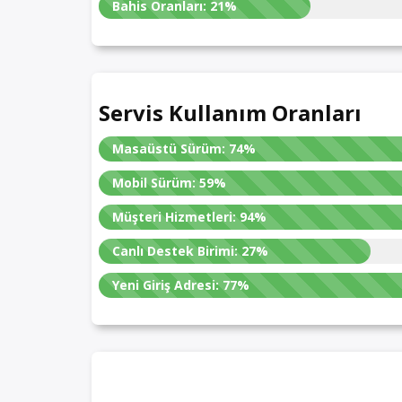
Bahis Oranları:
21%
Servis Kullanım Oranları
Masaüstü Sürüm:
74%
Mobil Sürüm:
59%
Müşteri Hizmetleri:
94%
Canlı Destek Birimi:
27%
Yeni Giriş Adresi:
77%