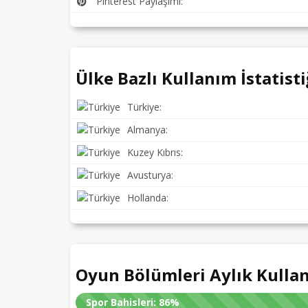
Pinterest Paylaşımı:
Ülke Bazlı Kullanım İstatisti
Türkiye:
Almanya:
Kuzey Kıbrıs:
Avusturya:
Hollanda:
Oyun Bölümleri Aylık Kulla
Spor Bahisleri:
86%