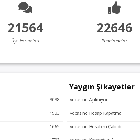
21564
22646
Üye Yorumları
Puanlamalar
Yaygın Şikayetler
3038
Vdcasino Açılmıyor
1933
Vdcasino Hesap Kapatma
1665
Vdcasino Hesabım Çalındı
1793
Vdcasino Kapandı mı?