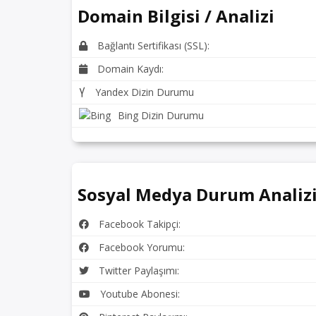
Domain Bilgisi / Analizi
Bağlantı Sertifikası (SSL):
Domain Kaydı:
Yandex Dizin Durumu
Bing Dizin Durumu
Sosyal Medya Durum Analiz
Facebook Takipçi:
Facebook Yorumu:
Twitter Paylaşımı:
Youtube Abonesi: