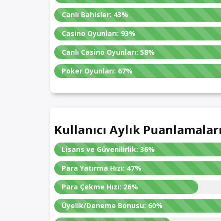
Canlı Bahisler:
43%
Casino Oyunları:
93%
Canlı Casino Oyunları:
58%
Poker Oyunları:
67%
Kullanıcı Aylık Puanlamalar
Lisans ve Güvenilirlik:
36%
Para Yatırma Hızı:
47%
Para Çekme Hızı:
26%
Üyelik/Deneme Bonusu:
60%