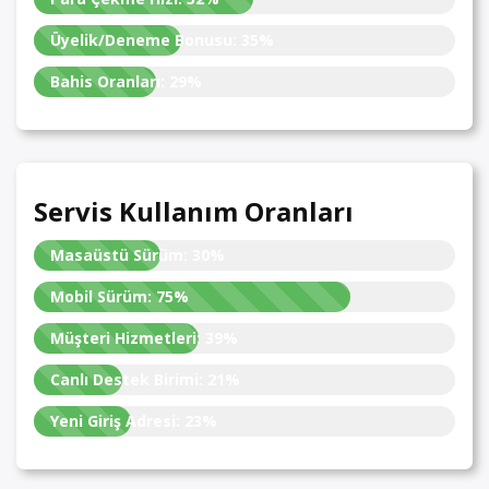
Üyelik/Deneme Bonusu:
35%
Bahis Oranları:
29%
Servis Kullanım Oranları
Masaüstü Sürüm:
30%
Mobil Sürüm:
75%
Müşteri Hizmetleri:
39%
Canlı Destek Birimi:
21%
Yeni Giriş Adresi:
23%