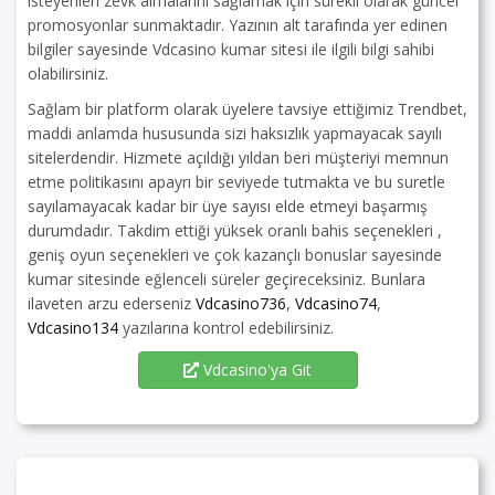
isteyenleri zevk almalarını sağlamak için sürekli olarak güncel
promosyonlar sunmaktadır. Yazının alt tarafında yer edinen
bilgiler sayesinde Vdcasino kumar sitesi ile ilgili bilgi sahibi
olabilirsiniz.
Sağlam bir platform olarak üyelere tavsiye ettiğimiz Trendbet,
maddi anlamda hususunda sizi haksızlık yapmayacak sayılı
sitelerdendir. Hizmete açıldığı yıldan beri müşteriyi memnun
etme politikasını apayrı bir seviyede tutmakta ve bu suretle
sayılamayacak kadar bir üye sayısı elde etmeyi başarmış
durumdadır. Takdim ettiği yüksek oranlı bahis seçenekleri ,
geniş oyun seçenekleri ve çok kazançlı bonuslar sayesinde
kumar sitesinde eğlenceli süreler geçireceksiniz. Bunlara
ilaveten arzu ederseniz
Vdcasino736
,
Vdcasino74
,
Vdcasino134
yazılarına kontrol edebilirsiniz.
Vdcasino'ya Git