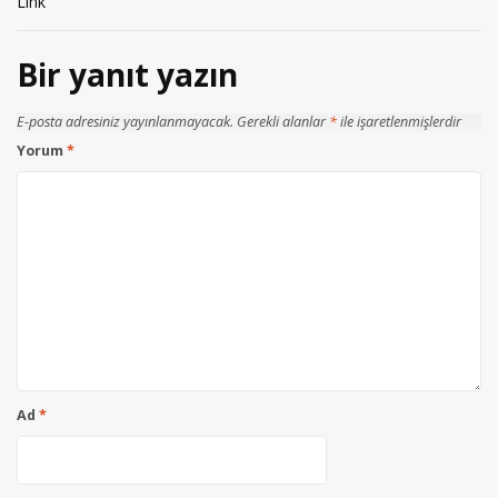
Link
Bir yanıt yazın
E-posta adresiniz yayınlanmayacak.
Gerekli alanlar
*
ile işaretlenmişlerdir
Yorum
*
Ad
*