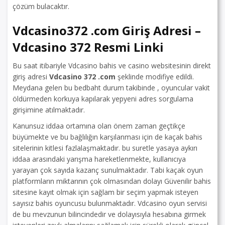
çözüm bulacaktır.
Vdcasino372 .com Giriş Adresi –
Vdcasino 372 Resmi Linki
Bu saat itibariyle Vdcasino bahis ve casino websitesinin direkt
giriş adresi
Vdcasino 372 .com
şeklinde modifiye edildi.
Meydana gelen bu bedbaht durum takibinde , oyuncular vakit
öldürmeden korkuya kapılarak yepyeni adres sorgulama
girişimine atılmaktadır.
Kanunsuz iddaa ortamına olan önem zaman geçtikçe
büyümekte ve bu bağlılığın karşılanması için de kaçak bahis
sitelerinin kitlesi fazlalaşmaktadır. bu suretle yasaya aykırı
iddaa arasındaki yarışma hareketlenmekte, kullanıcıya
yarayan çok sayıda kazanç sunulmaktadır. Tabi kaçak oyun
platformların miktarının çok olmasından dolayı Güvenilir bahis
sitesine kayıt olmak için sağlam bir seçim yapmak isteyen
sayısız bahis oyuncusu bulunmaktadır. Vdcasino oyun servisi
de bu mevzunun bilincindedir ve dolayısıyla hesabına girmek