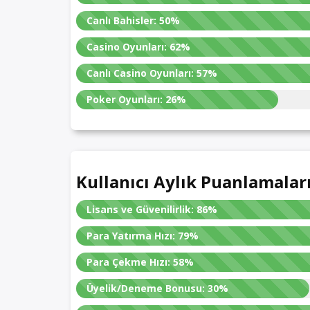
Canlı Bahisler:
50%
Casino Oyunları:
62%
Canlı Casino Oyunları:
57%
Poker Oyunları:
26%
Kullanıcı Aylık Puanlamalar
Lisans ve Güvenilirlik:
86%
Para Yatırma Hızı:
79%
Para Çekme Hızı:
58%
Üyelik/Deneme Bonusu:
30%