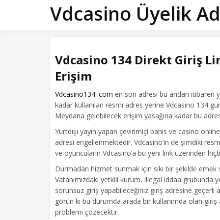
Skip
Vdcasino Üyelik Ad
to
content
Vdcasino 134 Direkt Giriş Li
Erişim
Vdcasino134 .com
en son adresi bu andan itibaren ya
kadar kullanılan resmi adres yerine Vdcasino 134 günc
Meydana gelebilecek erişim yasağına kadar bu adres
Yurtdışı yayın yapan çevirimiçi bahis ve casino onli
adresi engellenmektedir. Vdcasino’in de şimdiki resm
ve oyuncuların Vdcasino’a bu yeni link üzerinden hiçbi
Durmadan hizmet sunmak için sıkı bir şekilde emek 
Vatanımızdaki yetkili kurum, illegal iddaa grubunda 
sorunsuz giriş yapabileceğiniz giriş adresine geçerli
görün ki bu durumda arada bir kullanımda olan giriş
problemi çözecektir.