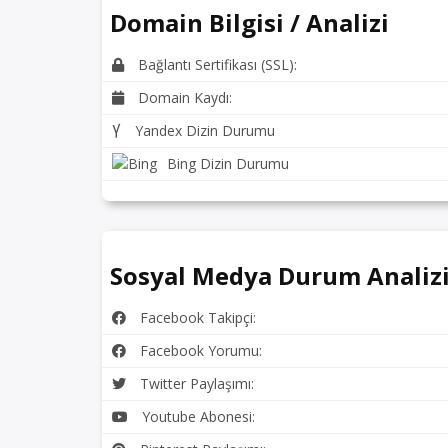
Domain Bilgisi / Analizi
Bağlantı Sertifikası (SSL):
Domain Kaydı:
Yandex Dizin Durumu
Bing Dizin Durumu
Sosyal Medya Durum Analiz
Facebook Takipçi:
Facebook Yorumu:
Twitter Paylaşımı:
Youtube Abonesi: