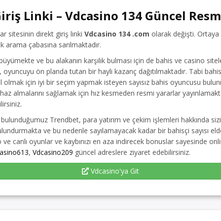
iriş Linki – Vdcasino 134 Güncel Resm
itesinin direkt giriş linki
Vdcasino 134 .com
olarak değişti. Ortaya 
nk arama çabasına sarılmaktadır.
yümekte ve bu alakanın karşılık bulması için de bahis ve casino sitel
yuncuyu ön planda tutan bir hayli kazanç dağıtılmaktadır. Tabi bahis v
l olmak için iyi bir seçim yapmak isteyen sayısız bahis oyuncusu bulu
 haz almalarını sağlamak için hız kesmeden resmi yararlar yayınlamakta
irsiniz.
bulunduğumuz Trendbet, para yatırım ve çekim işlemleri hakkında sizi 
da bulundurmakta ve bu nedenle sayılamayacak kadar bir bahisçi sayısı 
ino ve canlı oyunlar ve kaybınızı en aza indirecek bonuslar sayesinde o
asino613
,
Vdcasino209
güncel adreslere ziyaret edebilirsiniz.
Vdcasino'ya Git