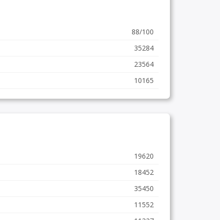
88/100
35284
23564
10165
19620
18452
35450
11552