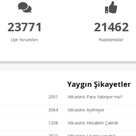
23771
21462
Üye Yorumları
Puanlamalar
Yaygın Şikayetler
2501
Vdcasino Para Yatırıyor mu?
3064
Vdcasino Açılmıyor
1208
Vdcasino Hesabım Çalındı
2822
Vdcasino Lisansı var mı?