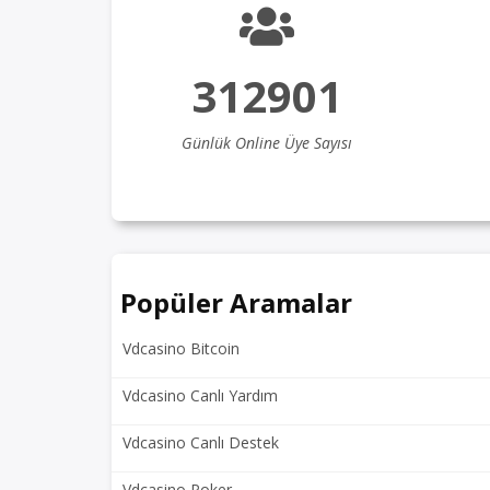
312901
Günlük Online Üye Sayısı
Popüler Aramalar
Vdcasino Bitcoin
Vdcasino Canlı Yardım
Vdcasino Canlı Destek
Vdcasino Poker