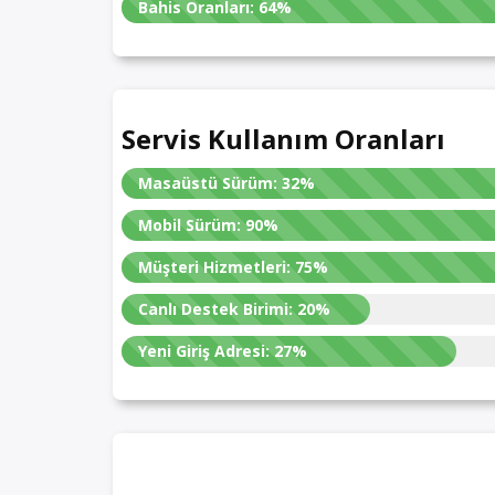
Bahis Oranları:
64%
Servis Kullanım Oranları
Masaüstü Sürüm:
32%
Mobil Sürüm:
90%
Müşteri Hizmetleri:
75%
Canlı Destek Birimi:
20%
Yeni Giriş Adresi:
27%