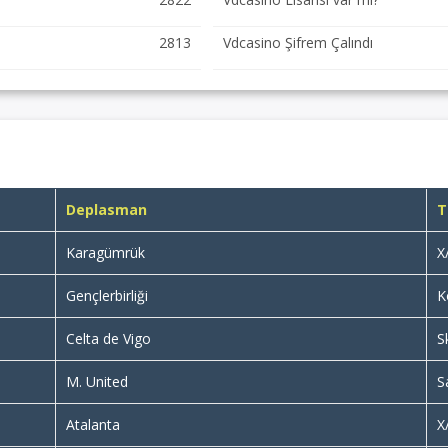
2813
Vdcasino Şifrem Çalındı
Deplasman
T
Karagümrük
X
Gençlerbirliği
K
Celta de Vigo
S
M. United
S
Atalanta
X