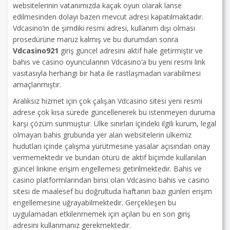
websitelerinin vatanımızda kaçak oyun olarak lanse
edilmesinden dolayı bazen mevcut adresi kapatılmaktadır.
Vdcasino’in de şimdiki resmi adresi, kullanım dışı olması
prosedürüne maruz kalmış ve bu durumdan sonra
Vdcasino921
giriş güncel adresini aktif hale getirmiştir ve
bahis ve casino oyuncularının Vdcasino’a bu yeni resmi link
vasıtasıyla herhangi bir hata ile rastlaşmadan varabilmesi
amaçlanmıştır.
Aralıksız hizmet için çok çalışan Vdcasino sitesi yeni resmi
adrese çok kısa sürede güncellenerek bu istenmeyen duruma
karşı çözüm sunmuştur. Ülke sınırları içindeki ilgili kurum, legal
olmayan bahis grubunda yer alan websitelerin ülkemiz
hudutları içinde çalışma yürütmesine yasalar açısından onay
vermemektedir ve bundan ötürü de aktif biçimde kullanılan
güncel linkine erişim engellemesi getirilmektedir. Bahis ve
casino platformlarından birisi olan Vdcasino bahis ve casino
sitesi de maalesef bu doğrultuda haftanın bazı günleri erişim
engellemesine uğrayabilmektedir. Gerçekleşen bu
uygulamadan etkilenmemek için açılan bu en son giriş
adresini kullanmanız gerekmektedir.