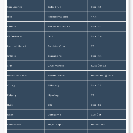
San Lorenzo
Godoy Cruz
Skor : 4:5
Ried
Rheindorf Altach
4 Alt
Lafnitz
Wacker Innsbruck
Skor : 5:1
KV Oostende
Gent
Skor : 5:4
Lommel United
Excelsior Virton
İY0
Grêmio
Bragantino
Skor : 4:4
CRB
V. Guimaraes
1/2 & Üst 3.5
Bohemians 1905
Slovan Liberec
Korner Aralığı : 9-11
Viborg
Silkeborg
Skor : 5:3
Esbjerg
Hjørring
İY1
Ilves
SJK
Skor : 5:0
Dijon
Guingamp
3.25 Üst
Lokomotiva
Hajduk Split
Korner : Tek