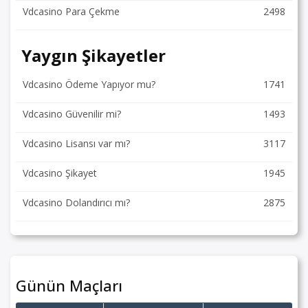
Vdcasino Para Çekme
2498
Yaygın Şikayetler
Vdcasino Ödeme Yapıyor mu?
1741
Vdcasino Güvenilir mi?
1493
Vdcasino Lisansı var mı?
3117
Vdcasino Şikayet
1945
Vdcasino Dolandırıcı mı?
2875
Günün Maçları