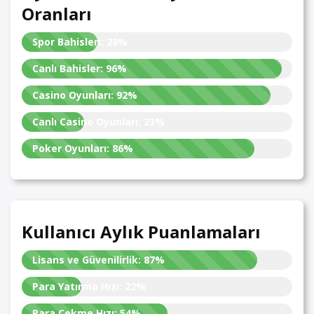
Oranları
Spor Bahisleri:
28%
Canlı Bahisler:
96%
Casino Oyunları:
92%
Canlı Casino Oyunları:
23%
Poker Oyunları:
86%
Kullanıcı Aylık Puanlamaları
Lisans ve Güvenilirlik:
87%
Para Yatırma Hızı:
22%
Para Çekme Hızı:
54%