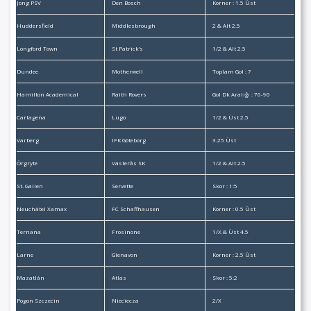
Jong PSV
Den Bosch
Korner : 1.5 Üst
Huddersfield
Middlesbrough
2 & Alt 2.5
Longford Town
St Patrick’s
1/2 & Alt 2.5
Dundee
Motherwell
Toplam Gol : 7
Hamilton Academical
Raith Rovers
Gol Dk Aralığı : 76-90
Cartagena
Lugo
1/2 & Üst 2.5
Varberg
IFK Göteborg
3.25 Üst
Örgryte
Västerås SK
1/2 & Alt 2.5
St. Gallen
Servette
Skor : 1:5
Neuchâtel Xamax
FC Schaffhausen
Korner : 0.5 Üst
Ternana
Frosinone
1/X & Üst 4.5
Larne
Glenavon
Korner : 2.5 Üst
Mazatlán
Atlas
Skor : 5:2
Pogon Szczecin
Nieciecza
2/X