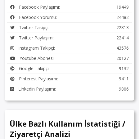
Facebook Paylaşımı:
19449
Facebook Yorumu:
24482
Twitter Takipçi:
22813
Twitter Paylaşımı:
22414
Instagram Takipçi:
43576
Youtube Abonesi:
20127
Google Takipçi:
9132
Pinterest Paylaşımı:
9411
Linkedin Paylaşımı:
9806
Ülke Bazlı Kullanım İstatistiği /
Ziyaretçi Analizi