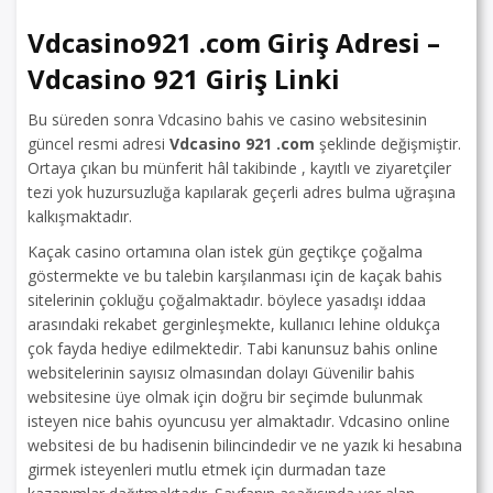
Vdcasino921 .com Giriş Adresi –
Vdcasino 921 Giriş Linki
Bu süreden sonra Vdcasino bahis ve casino websitesinin
güncel resmi adresi
Vdcasino 921 .com
şeklinde değişmiştir.
Ortaya çıkan bu münferit hâl takibinde , kayıtlı ve ziyaretçiler
tezi yok huzursuzluğa kapılarak geçerli adres bulma uğraşına
kalkışmaktadır.
Kaçak casino ortamına olan istek gün geçtikçe çoğalma
göstermekte ve bu talebin karşılanması için de kaçak bahis
sitelerinin çokluğu çoğalmaktadır. böylece yasadışı iddaa
arasındaki rekabet gerginleşmekte, kullanıcı lehine oldukça
çok fayda hediye edilmektedir. Tabi kanunsuz bahis online
websitelerinin sayısız olmasından dolayı Güvenilir bahis
websitesine üye olmak için doğru bir seçimde bulunmak
isteyen nice bahis oyuncusu yer almaktadır. Vdcasino online
websitesi de bu hadisenin bilincindedir ve ne yazık ki hesabına
girmek isteyenleri mutlu etmek için durmadan taze