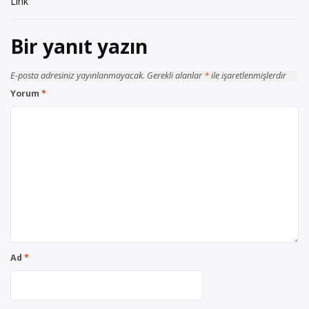
Link
Bir yanıt yazın
E-posta adresiniz yayınlanmayacak.
Gerekli alanlar
*
ile işaretlenmişlerdir
Yorum
*
Ad
*