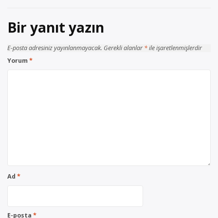
Bir yanıt yazın
E-posta adresiniz yayınlanmayacak.
Gerekli alanlar
*
ile işaretlenmişlerdir
Yorum
*
Ad
*
E-posta
*