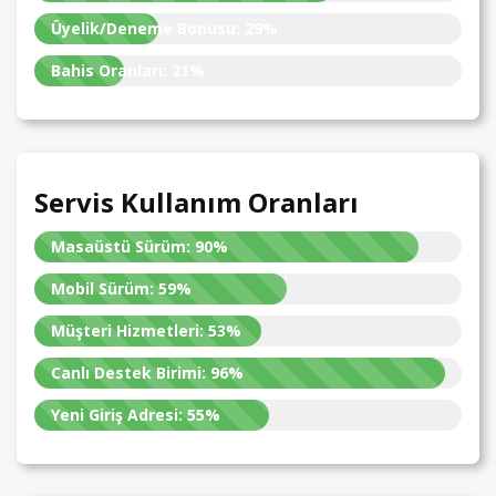
Üyelik/Deneme Bonusu:
29%
Bahis Oranları:
21%
Servis Kullanım Oranları
Masaüstü Sürüm:
90%
Mobil Sürüm:
59%
Müşteri Hizmetleri:
53%
Canlı Destek Birimi:
96%
Yeni Giriş Adresi:
55%