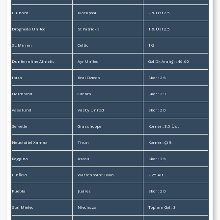
Fulham
Blackpool
2 & Üst 2.5
Drogheda United
St Patrick’s
1 & Üst 2.5
St. Mirren
Celtic
1/2
Dunfermline Athletic
Ayr United
Gol Dk Aralığı : 46-60
Ibiza
Real Oviedo
Skor : 2:5
Halmstad
Örebro
Skor : 2:3
Vasalund
Väsby United
Skor : 2:0
Servette
Grasshopper
Korner : 3.5 Üst
Neuchâtel Xamax
Thun
Korner : Çift
Reggina
Ascoli
Skor : 3:5
Linfield
Warrenpoint Town
2.25 Alt
Puebla
Juárez
Skor : 2:0
Stal Mielec
Nieciecza
Toplam Gol : 3