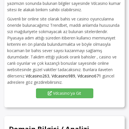
yazımızın sonunda bulunan bilgiler sayesinde Vdcasino kumar
sitesi ile alakalı birikim sahibi olabilirsiniz.
Güvenli bir online site olarak bahis ve casino oyuncularına
öneride bulunacağımız Trendbet, maddi anlamda hususunda
sizi mağduriyete sokmayacak az bulunan sitelerdendir.
Piyasaya adım attığı süreden itiberen kullanıcı memnuniyet
kriterini en ön planda bulundurmakta ve böyle olmasıyla
kocaman bir bahis sever sayısı kazanmayı sağlamış
durumdadır. Takdim ettiği yüksek oranlı bahisler , casino ve
canlı oyunlar ve çok kazançlı bonuslar sayesinde online
websitesinde güzel vakitler tadacaksınız. Bunlara ilaveten
dilerseniz
Vdcasino263
,
Vdcasino989
,
Vdcasino671
güncel
adreslere göz gezdirebilirsiniz.
Vdcasino'ya Git
Domain Bilgisi / Analizi