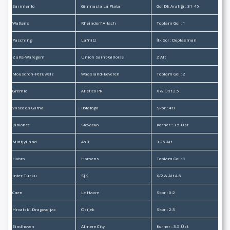
Sarmiento
Gimnasia La Plata
Gol Dk Aralığı : 31-45
Wattens
Rheindorf Altach
Toplam Gol : 1
Pasching
Lafnitz
İlk Gol : Deplasman
Zulte-Waregem
Union Saint-Gilloise
2 Alt
Mouscron-Péruwelz
Waasland-Beveren
Toplam Gol : 2
Grêmio
Atlético PR
X & Üst 2.5
Vasco da Gama
Botafogo
Skor : 4:0
Jablonec
Slovácko
Korner : 3.5 Üst
Midtjylland
AaB
3.25 Alt
Hobro
Horsens
Toplam Gol : 9
Inter Turku
SJK
X/2 & Alt 4.5
Caen
Le Havre
Skor : 0:2
Hrvatski Dragovoljac
Osijek
Skor : 2:3
Eindhoven
Almere City
Korner : 3.5 Üst