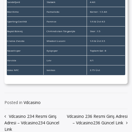
Sandefjord
Stabæk
4 Alt
Marítimo
Famalicão
Korner : 1.5 Alt
Sporting Covilhã
Farense
1/X & Üst 4.5
Rapid Bükreş
ChHindistan Târgovişte
Skor : 1:5
Crvena Zvezda
Mladost Lucani
1/X & Üst 3.5
Kocaelispor
Eyüpspor
Toplam Gol : 8
Vorskla
Lviv
X/1
Volos NFC
Ionikos
3.75 Üst
Posted in
Vdcasino
Yazı
Vdcasino 234 Resmi Giriş
Vdcasino 236 Resmi Giriş Adresi
Adresi – Vdcasino234 Güncel
– Vdcasino236 Güncel Link
gezinmesi
Link