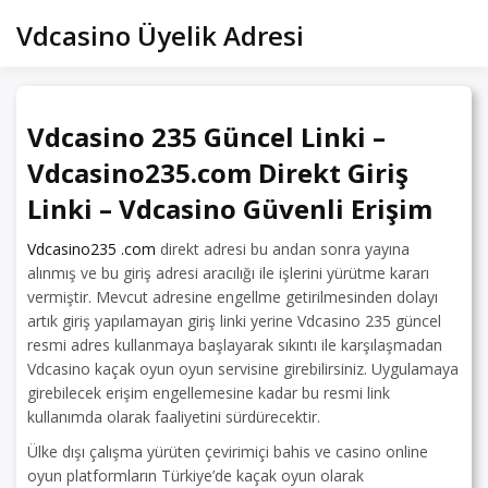
Skip
Vdcasino Üyelik Adresi
to
content
Vdcasino 235 Güncel Linki –
Vdcasino235.com Direkt Giriş
Linki – Vdcasino Güvenli Erişim
Vdcasino235 .com
direkt adresi bu andan sonra yayına
alınmış ve bu giriş adresi aracılığı ile işlerini yürütme kararı
vermiştir. Mevcut adresine engellme getirilmesinden dolayı
artık giriş yapılamayan giriş linki yerine Vdcasino 235 güncel
resmi adres kullanmaya başlayarak sıkıntı ile karşılaşmadan
Vdcasino kaçak oyun oyun servisine girebilirsiniz. Uygulamaya
girebilecek erişim engellemesine kadar bu resmi link
kullanımda olarak faaliyetini sürdürecektir.
Ülke dışı çalışma yürüten çevirimiçi bahis ve casino online
oyun platformların Türkiye’de kaçak oyun olarak