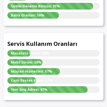
Üyelik/Deneme Bonusu:
93%
Bahis Oranları:
56%
Servis Kullanım Oranları
Masaüstü Sürüm:
25%
Mobil Sürüm:
38%
Müşteri Hizmetleri:
57%
Canlı Destek Birimi:
31%
Yeni Giriş Adresi:
87%