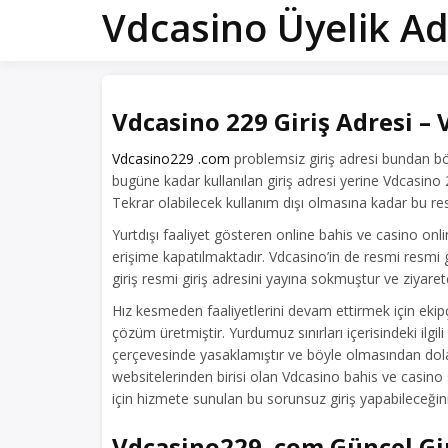
Skip
Vdcasino Üyelik Ad
to
content
Vdcasino 229 Giriş Adresi –
Vdcasino229 .com
problemsiz giriş adresi bundan bö
bugüne kadar kullanılan giriş adresi yerine Vdcasino
Tekrar olabilecek kullanım dışı olmasına kadar bu re
Yurtdışı faaliyet gösteren online bahis ve casino onli
erişime kapatılmaktadır. Vdcasino’in de resmi resmi 
giriş resmi giriş adresini yayına sokmuştur ve ziyaretç
Hız kesmeden faaliyetlerini devam ettirmek için eki
çözüm üretmiştir. Yurdumuz sınırları içerisindeki ilgi
çerçevesinde yasaklamıştır ve böyle olmasından dola
websitelerinden birisi olan Vdcasino bahis ve casino 
için hizmete sunulan bu sorunsuz giriş yapabileceğiniz
Vdcasino229 .com Güncel Giri