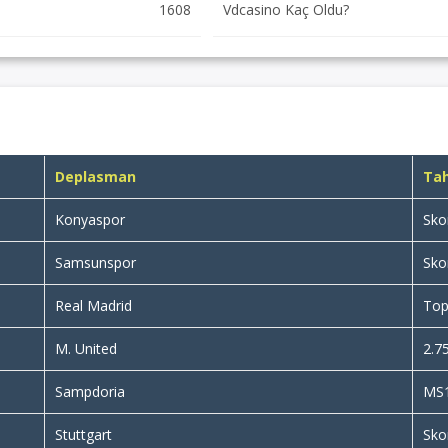
1608
Vdcasino Kaç Oldu?
Deplasman
Ta
Konyaspor
Skor
Samsunspor
Skor
Real Madrid
Top
M. United
2.7
Sampdoria
MS
Stuttgart
Skor