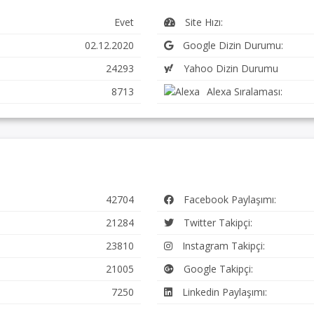
Evet
Site Hızı:
02.12.2020
Google Dizin Durumu:
24293
Yahoo Dizin Durumu
8713
Alexa Sıralaması:
i
42704
Facebook Paylaşımı:
21284
Twitter Takipçi:
23810
Instagram Takipçi:
21005
Google Takipçi:
7250
Linkedin Paylaşımı: