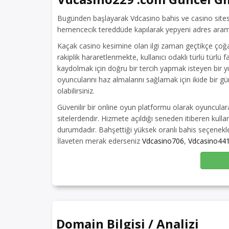
Bugünden başlayarak Vdcasino bahis ve casino sitesi
hemencecik tereddüde kapılarak yepyeni adres aram
Kaçak casino kesimine olan ilgi zaman geçtikçe çoğalm
rakiplik hararetlenmekte, kullanıcı odaklı türlü türlü 
kaydolmak için doğru bir tercih yapmak isteyen bir y
oyuncularını haz almalarını sağlamak için ikide bir gü
olabilirsiniz.
Güvenilir bir online oyun platformu olarak oyuncula
sitelerdendir. Hizmete açıldığı seneden itiberen ku
durumdadır. Bahşettiği yüksek oranlı bahis seçenekle
İlaveten merak ederseniz
Vdcasino706
,
Vdcasino44
Domain Bilgisi / Analizi