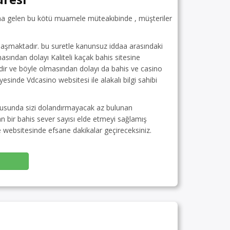
na gelen bu kötü muamele müteakıbinde , müşteriler
lalaşmaktadır. bu suretle kanunsuz iddaa arasındaki
lmasından dolayı Kaliteli kaçak bahis sitesine
edir ve böyle olmasından dolayı da bahis ve casino
esinde Vdcasino websitesi ile alakalı bilgi sahibi
ususunda sizi dolandırmayacak az bulunan
n bir bahis sever sayısı elde etmeyi sağlamış
 websitesinde efsane dakikalar geçireceksiniz.