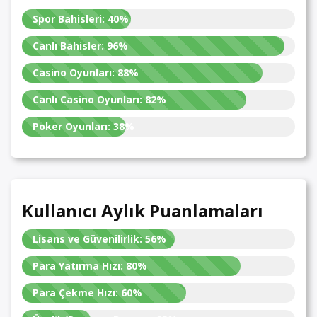
Spor Bahisleri:
40%
Canlı Bahisler:
96%
Casino Oyunları:
88%
Canlı Casino Oyunları:
82%
Poker Oyunları:
38%
Kullanıcı Aylık Puanlamaları
Lisans ve Güvenilirlik:
56%
Para Yatırma Hızı:
80%
Para Çekme Hızı:
60%