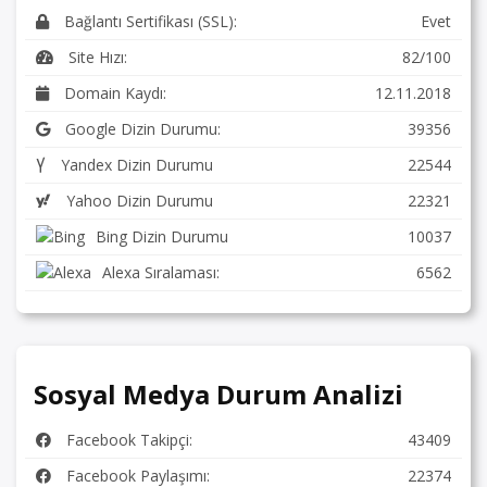
Bağlantı Sertifikası (SSL):
Evet
Site Hızı:
82/100
Domain Kaydı:
12.11.2018
Google Dizin Durumu:
39356
Yandex Dizin Durumu
22544
Yahoo Dizin Durumu
22321
Bing Dizin Durumu
10037
Alexa Sıralaması:
6562
Sosyal Medya Durum Analizi
Facebook Takipçi:
43409
Facebook Paylaşımı:
22374