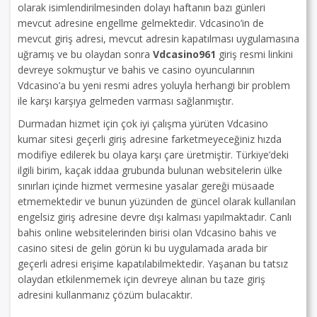
olarak isimlendirilmesinden dolayı haftanın bazı günleri
mevcut adresine engellme gelmektedir. Vdcasino’in de
mevcut giriş adresi, mevcut adresin kapatılması uygulamasına
uğramış ve bu olaydan sonra
Vdcasino961
giriş resmi linkini
devreye sokmuştur ve bahis ve casino oyuncularının
Vdcasino’a bu yeni resmi adres yoluyla herhangi bir problem
ile karşı karşıya gelmeden varması sağlanmıştır.
Durmadan hizmet için çok iyi çalışma yürüten Vdcasino
kumar sitesi geçerli giriş adresine farketmeyeceğiniz hızda
modifiye edilerek bu olaya karşı çare üretmiştir. Türkiye’deki
ilgili birim, kaçak iddaa grubunda bulunan websitelerin ülke
sınırları içinde hizmet vermesine yasalar gereği müsaade
etmemektedir ve bunun yüzünden de güncel olarak kullanılan
engelsiz giriş adresine devre dışı kalması yapılmaktadır. Canlı
bahis online websitelerinden birisi olan Vdcasino bahis ve
casino sitesi de gelin görün ki bu uygulamada arada bir
geçerli adresi erişime kapatılabilmektedir. Yaşanan bu tatsız
olaydan etkilenmemek için devreye alınan bu taze giriş
adresini kullanmanız çözüm bulacaktır.