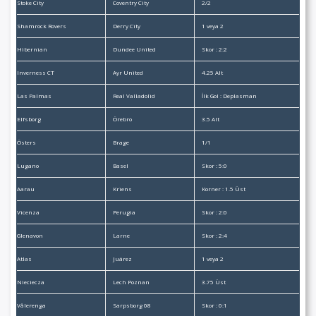
Stoke City
Coventry City
2/2
Shamrock Rovers
Derry City
1 veya 2
Hibernian
Dundee United
Skor : 2:2
Inverness CT
Ayr United
4.25 Alt
Las Palmas
Real Valladolid
İlk Gol : Deplasman
Elfsborg
Örebro
3.5 Alt
Östers
Brage
1/1
Lugano
Basel
Skor : 5:0
Aarau
Kriens
Korner : 1.5 Üst
Vicenza
Perugia
Skor : 2:0
Glenavon
Larne
Skor : 2:4
Atlas
Juárez
1 veya 2
Nieciecza
Lech Poznan
3.75 Üst
Vålerenga
Sarpsborg 08
Skor : 0:1