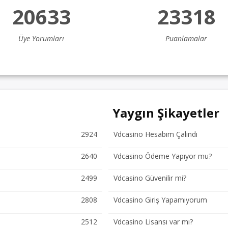
20633
23318
Üye Yorumları
Puanlamalar
Yaygın Şikayetler
2924
Vdcasino Hesabım Çalındı
2640
Vdcasino Ödeme Yapıyor mu?
2499
Vdcasino Güvenilir mi?
2808
Vdcasino Giriş Yapamıyorum
2512
Vdcasino Lisansı var mı?