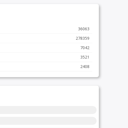
36063
278359
7042
3521
2408