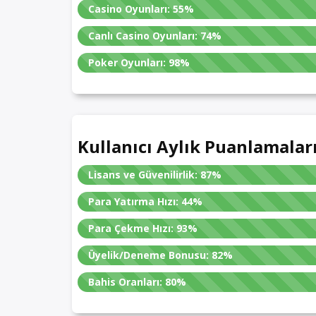
Casino Oyunları:
55%
Canlı Casino Oyunları:
74%
Poker Oyunları:
98%
Kullanıcı Aylık Puanlamalar
Lisans ve Güvenilirlik:
87%
Para Yatırma Hızı:
44%
Para Çekme Hızı:
93%
Üyelik/Deneme Bonusu:
82%
Bahis Oranları:
80%