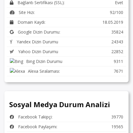
Bağlantı Sertifikası (SSL):
Evet
Site Hızı:
92/100
Domain Kaydı:
18.05.2019
Google Dizin Durumu:
35824
Yandex Dizin Durumu
24343
Yahoo Dizin Durumu
22852
Bing Dizin Durumu
9311
Alexa Sıralaması:
7671
Sosyal Medya Durum Analizi
Facebook Takipçi:
39770
Facebook Paylaşımı:
19565