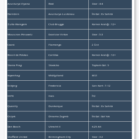
Avusturya Viyana
Ried
Skor : 4:4
Dornbirn
Avusturya Lustenau
İlk Gol : Ev Sahibi
Zulte-Waregem
Club Brugge
Korner Aralığı : 12+
Mouscron-Péruwelz
Excelsior Virton
Skor : 5:3
Ceará
Flamengo
2 Üst
Brasil de Pelotas
Coritiba
Korner Aralığı : 12+
Slavia Prag
Slovácko
Toplam Gol : 9
Kopenhag
Midtjylland
MS1
Esbjerg
Fredericia
Sarı Kart : 7-12
HIFK
Ilves
İY2
Quevilly
Dunkerque
İlk Gol : Ev Sahibi
Osijek
Dinamo Zagreb
İlk Gol : Gol Yok
Den Bosch
Utrecht II
4.25 Alt
Sheffield United
Birmingham City
Skor : 3:2