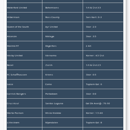
Waterford United
Bohemians
1/X & Üst 3.5
Hibernian
Ross County
Sarı Kart : 0-3
Queen of the South
Ayr United
Skor : 2:3
Alcorcón
Málaga
Skor : 3:5
Malmö FF
Degerfors
2 Alt
Väsby United
Värnamo
Korner : 4.5 Üst
Basel
Zürih
1/X & Üst 2.5
FC Schaffhausen
Kriens
Skor : 0:5
Lecce
Como
Toplam Gol : 6
Carrick Rangers
Portadown
Skor : 0:0
Cruz Azul
Santos Laguna
Gol Dk Aralığı : 76-90
Warta Poznan
Wisla Kraków
Korner : 1.5 Alt
Lillestrøm
Mjøndalen
Toplam Gol : 8