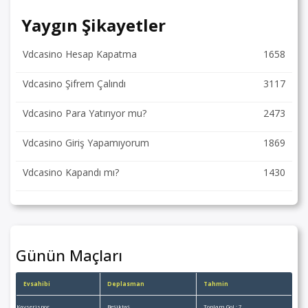
Yaygın Şikayetler
Vdcasino Hesap Kapatma
1658
Vdcasino Şifrem Çalındı
3117
Vdcasino Para Yatırıyor mu?
2473
Vdcasino Giriş Yapamıyorum
1869
Vdcasino Kapandı mı?
1430
Günün Maçları
Evsahibi
Deplasman
Tahmin
Kayserispor
Beşiktaş
Toplam Gol : 7