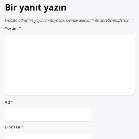
Bir yanıt yazın
E-posta adresiniz yayınlanmayacak.
Gerekli alanlar
*
ile işaretlenmişlerdir
Yorum
*
Ad
*
E-posta
*