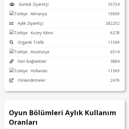
Günlük Ziyaretçi:
35724
Almanya:
19009
Aylık Ziyaretçi:
282202
Kuzey Kıbrıs:
6278
Organik Trafik:
11509
Avusturya:
6514
Geri Bağlantılar:
3884
Hollanda:
11569
Yönlendirmeler:
2470
Oyun Bölümleri Aylık Kullanım
Oranları