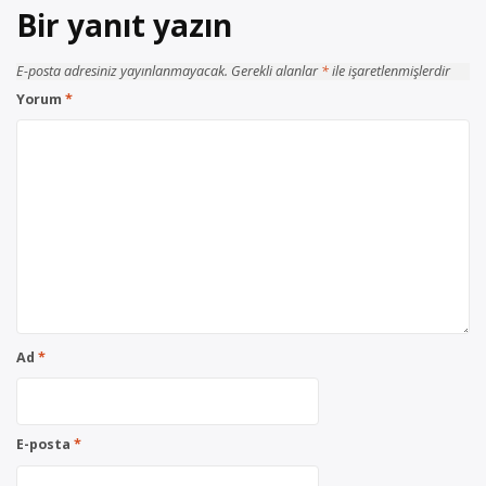
Bir yanıt yazın
E-posta adresiniz yayınlanmayacak.
Gerekli alanlar
*
ile işaretlenmişlerdir
Yorum
*
Ad
*
E-posta
*