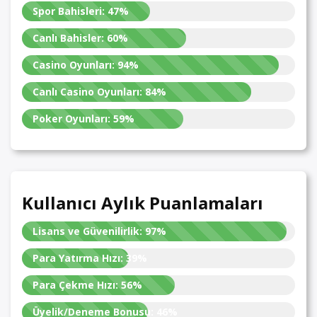
Spor Bahisleri:
47%
Canlı Bahisler:
60%
Casino Oyunları:
94%
Canlı Casino Oyunları:
84%
Poker Oyunları:
59%
Kullanıcı Aylık Puanlamaları
Lisans ve Güvenilirlik:
97%
Para Yatırma Hızı:
39%
Para Çekme Hızı:
56%
Üyelik/Deneme Bonusu:
46%