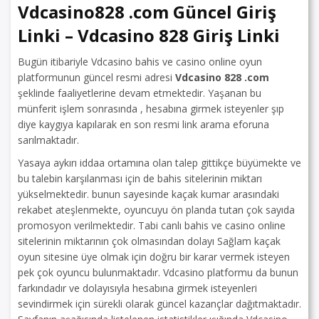
Vdcasino828 .com Güncel Giriş
Linki – Vdcasino 828 Giriş Linki
Bugün itibariyle Vdcasino bahis ve casino online oyun
platformunun güncel resmi adresi
Vdcasino 828 .com
şeklinde faaliyetlerine devam etmektedir. Yaşanan bu
münferit işlem sonrasında , hesabına girmek isteyenler şıp
diye kaygıya kapılarak en son resmi link arama eforuna
sarılmaktadır.
Yasaya aykırı iddaa ortamına olan talep gittikçe büyümekte ve
bu talebin karşılanması için de bahis sitelerinin miktarı
yükselmektedir. bunun sayesinde kaçak kumar arasındaki
rekabet ateşlenmekte, oyuncuyu ön planda tutan çok sayıda
promosyon verilmektedir. Tabi canlı bahis ve casino online
sitelerinin miktarının çok olmasından dolayı Sağlam kaçak
oyun sitesine üye olmak için doğru bir karar vermek isteyen
pek çok oyuncu bulunmaktadır. Vdcasino platformu da bunun
farkındadır ve dolayısıyla hesabına girmek isteyenleri
sevindirmek için sürekli olarak güncel kazançlar dağıtmaktadır.