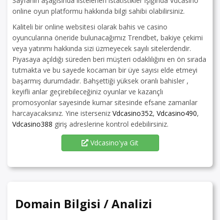
Sayfanın aşağısında listelenen istatistikler ışığında Vdcasino
online oyun platformu hakkında bilgi sahibi olabilirsiniz.
Kaliteli bir online websitesi olarak bahis ve casino
oyuncularına öneride bulunacağımız Trendbet, bakiye çekimi
veya yatırımı hakkında sizi üzmeyecek sayılı sitelerdendir.
Piyasaya açıldığı süreden beri müşteri odaklılığını en ön sırada
tutmakta ve bu sayede kocaman bir üye sayısı elde etmeyi
başarmış durumdadır. Bahşettiği yüksek oranlı bahisler ,
keyifli anlar geçirebileceğiniz oyunlar ve kazançlı
promosyonlar sayesinde kumar sitesinde efsane zamanlar
harcayacaksınız. Yine isterseniz
Vdcasino352
,
Vdcasino490
,
Vdcasino388
giriş adreslerine kontrol edebilirsiniz.
Vdcasino'ya Git
Domain Bilgisi / Analizi