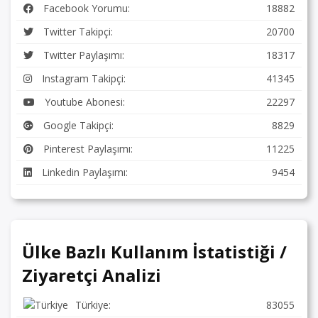
Facebook Yorumu:
18882
Twitter Takipçi:
20700
Twitter Paylaşımı:
18317
Instagram Takipçi:
41345
Youtube Abonesi:
22297
Google Takipçi:
8829
Pinterest Paylaşımı:
11225
Linkedin Paylaşımı:
9454
Ülke Bazlı Kullanım İstatistiği /
Ziyaretçi Analizi
Türkiye:
83055