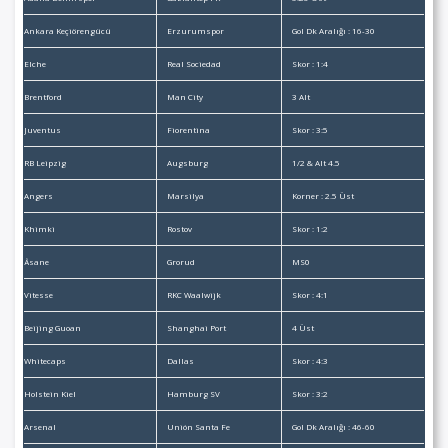
Ankara Keçiörengücü
Erzurumspor
Gol Dk Aralığı : 16-30
Elche
Real Sociedad
Skor : 1:4
Brentford
Man City
3 Alt
Juventus
Fiorentina
Skor : 3:5
RB Leipzig
Augsburg
1/2 & Alt 4.5
Angers
Marsilya
Korner : 2.5 Üst
Khimki
Rostov
Skor : 1:2
Åsane
Grorud
MS0
Vitesse
RKC Waalwijk
Skor : 4:1
Beijing Guoan
Shanghai Port
4 Üst
Whitecaps
Dallas
Skor : 4:3
Holstein Kiel
Hamburg SV
Skor : 3:2
Arsenal
Unión Santa Fe
Gol Dk Aralığı : 46-60