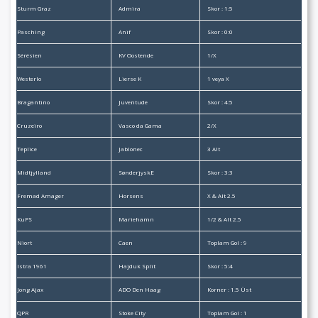
Sturm Graz
Admira
Skor : 1:5
Pasching
Anif
Skor : 0:0
Sérésien
KV Oostende
1/X
Westerlo
Lierse K
1 veya X
Bragantino
Juventude
Skor : 4:5
Cruzeiro
Vasco da Gama
2/X
Teplice
Jablonec
3 Alt
Midtjylland
SønderjyskE
Skor : 3:3
Fremad Amager
Horsens
X & Alt 2.5
KuPS
Mariehamn
1/2 & Alt 2.5
Niort
Caen
Toplam Gol : 9
Istra 1961
Hajduk Split
Skor : 5:4
Jong Ajax
ADO Den Haag
Korner : 1.5 Üst
QPR
Stoke City
Toplam Gol : 1