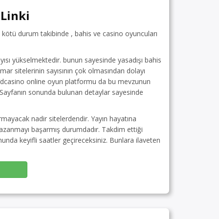
 Linki
 kötü durum takibinde , bahis ve casino oyuncuları
ayısı yükselmektedir. bunun sayesinde yasadışı bahis
mar sitelerinin sayısının çok olmasından dolayı
 Vdcasino online oyun platformu da bu mevzunun
. Sayfanın sonunda bulunan detaylar sayesinde
ırmayacak nadir sitelerdendir. Yayın hayatına
 kazanmayı başarmış durumdadır. Takdim ettiği
nda keyifli saatler geçireceksiniz. Bunlara ilaveten