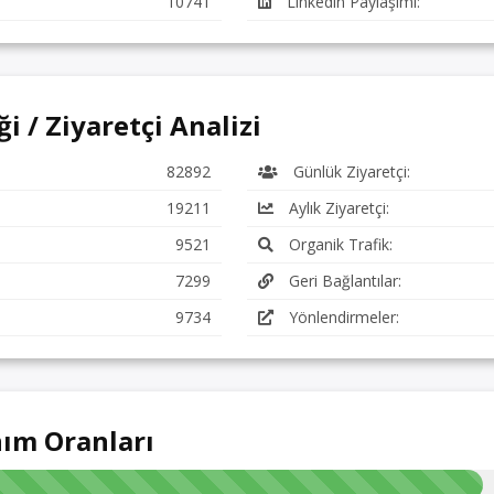
10741
Linkedin Paylaşımı:
ği / Ziyaretçi Analizi
82892
Günlük Ziyaretçi:
19211
Aylık Ziyaretçi:
9521
Organik Trafik:
7299
Geri Bağlantılar:
9734
Yönlendirmeler:
nım Oranları