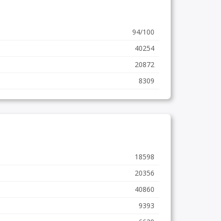
94/100
40254
20872
8309
18598
20356
40860
9393