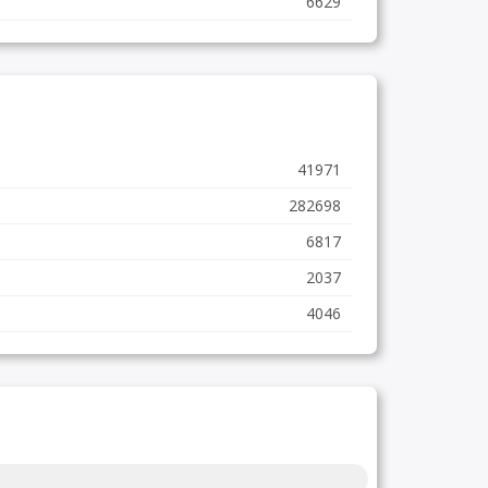
6629
41971
282698
6817
2037
4046