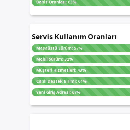
Bahis Oranları:
63%
Servis Kullanım Oranları
Masaüstü Sürüm:
57%
Mobil Sürüm:
32%
Müşteri Hizmetleri:
43%
Canlı Destek Birimi:
61%
Yeni Giriş Adresi:
67%