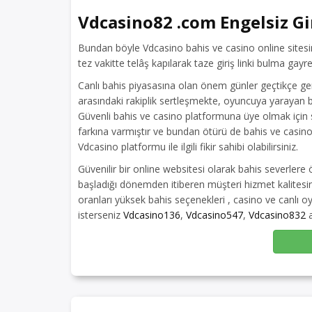
Vdcasino82 .com Engelsiz Gir
Bundan böyle Vdcasino bahis ve casino online sitesi
tez vakitte telâş kapılarak taze giriş linki bulma gayr
Canlı bahis piyasasına olan önem günler geçtikçe gen
arasındaki rakiplik sertleşmekte, oyuncuya yarayan b
Güvenli bahis ve casino platformuna üye olmak için
farkına varmıştır ve bundan ötürü de bahis ve casin
Vdcasino platformu ile ilgili fikir sahibi olabilirsiniz.
Güvenilir bir online websitesi olarak bahis severlere
başladığı dönemden itiberen müşteri hizmet kalitesi
oranları yüksek bahis seçenekleri , casino ve canlı o
isterseniz
Vdcasino136
,
Vdcasino547
,
Vdcasino832
a