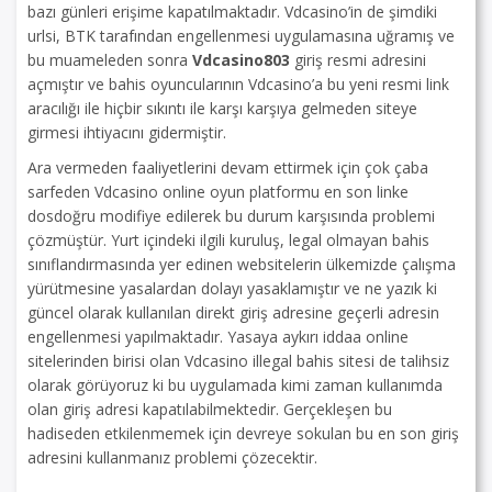
bazı günleri erişime kapatılmaktadır. Vdcasino’in de şimdiki
urlsi, BTK tarafından engellenmesi uygulamasına uğramış ve
bu muameleden sonra
Vdcasino803
giriş resmi adresini
açmıştır ve bahis oyuncularının Vdcasino’a bu yeni resmi link
aracılığı ile hiçbir sıkıntı ile karşı karşıya gelmeden siteye
girmesi ihtiyacını gidermiştir.
Ara vermeden faaliyetlerini devam ettirmek için çok çaba
sarfeden Vdcasino online oyun platformu en son linke
dosdoğru modifiye edilerek bu durum karşısında problemi
çözmüştür. Yurt içindeki ilgili kuruluş, legal olmayan bahis
sınıflandırmasında yer edinen websitelerin ülkemizde çalışma
yürütmesine yasalardan dolayı yasaklamıştır ve ne yazık ki
güncel olarak kullanılan direkt giriş adresine geçerli adresin
engellenmesi yapılmaktadır. Yasaya aykırı iddaa online
sitelerinden birisi olan Vdcasino illegal bahis sitesi de talihsiz
olarak görüyoruz ki bu uygulamada kimi zaman kullanımda
olan giriş adresi kapatılabilmektedir. Gerçekleşen bu
hadiseden etkilenmemek için devreye sokulan bu en son giriş
adresini kullanmanız problemi çözecektir.