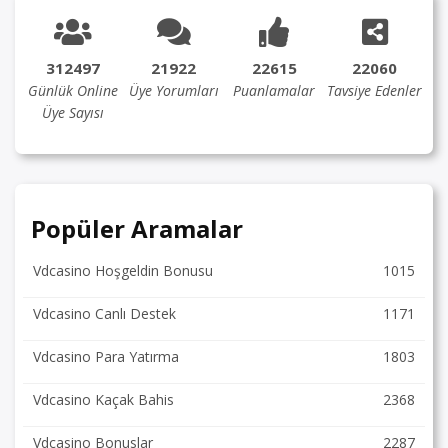
312497
21922
22615
22060
Günlük Online
Üye Yorumları
Puanlamalar
Tavsiye Edenler
Üye Sayısı
Popüler Aramalar
Vdcasino Hoşgeldin Bonusu
1015
Vdcasino Canlı Destek
1171
Vdcasino Para Yatırma
1803
Vdcasino Kaçak Bahis
2368
Vdcasino Bonuslar
2287