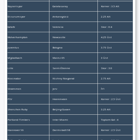
Kayserispor
Galatasaray
Korner : 3.5 Alt
Erzurumspor
Ankaragücü
2.25 Alt
Getafe
Valencia
Skor : 0:4
Wolverhampton
Newcastle
4.25 Üst
Juventus
Bologna
3.75 Üst
M’gladbach
Mainz 05
3 Üst
Lille
Saint-Étienne
Skor : 3:0
Krasnodar
Nizhny Novgorod
2.75 Alt
Strømmen
Jerv
İY1
PSV
Heerenveen
Korner : 2.5 Üst
Shenzhen Ruby
Beijing Guoan
3.25 Alt
Portland Timbers
Inter Miami
Toplam Gol : 4
Hannover 96
Darmstadt 98
Korner : 2.5 Üst