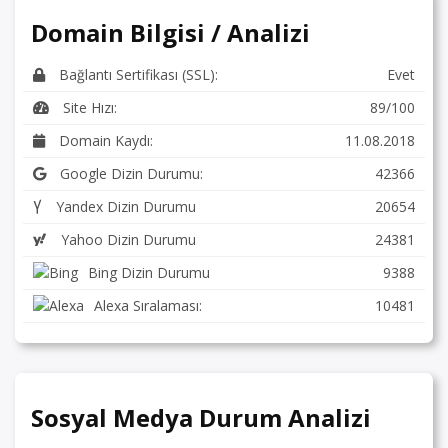
Domain Bilgisi / Analizi
Bağlantı Sertifikası (SSL):
Evet
Site Hızı:
89/100
Domain Kaydı:
11.08.2018
Google Dizin Durumu:
42366
Yandex Dizin Durumu
20654
Yahoo Dizin Durumu
24381
Bing Dizin Durumu
9388
Alexa Sıralaması:
10481
Sosyal Medya Durum Analizi