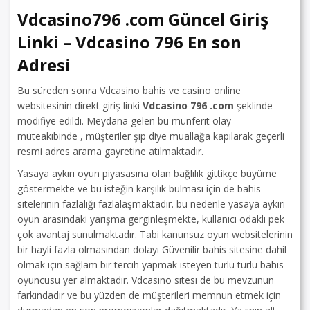
Vdcasino796 .com Güncel Giriş
Linki – Vdcasino 796 En son
Adresi
Bu süreden sonra Vdcasino bahis ve casino online
websitesinin direkt giriş linki
Vdcasino 796 .com
şeklinde
modifiye edildi. Meydana gelen bu münferit olay
müteakıbinde , müşteriler şıp diye muallağa kapılarak geçerli
resmi adres arama gayretine atılmaktadır.
Yasaya aykırı oyun piyasasına olan bağlılık gittikçe büyüme
göstermekte ve bu isteğin karşılık bulması için de bahis
sitelerinin fazlalığı fazlalaşmaktadır. bu nedenle yasaya aykırı
oyun arasındaki yarışma gerginleşmekte, kullanıcı odaklı pek
çok avantaj sunulmaktadır. Tabi kanunsuz oyun websitelerinin
bir hayli fazla olmasından dolayı Güvenilir bahis sitesine dahil
olmak için sağlam bir tercih yapmak isteyen türlü türlü bahis
oyuncusu yer almaktadır. Vdcasino sitesi de bu mevzunun
farkındadır ve bu yüzden de müşterileri memnun etmek için