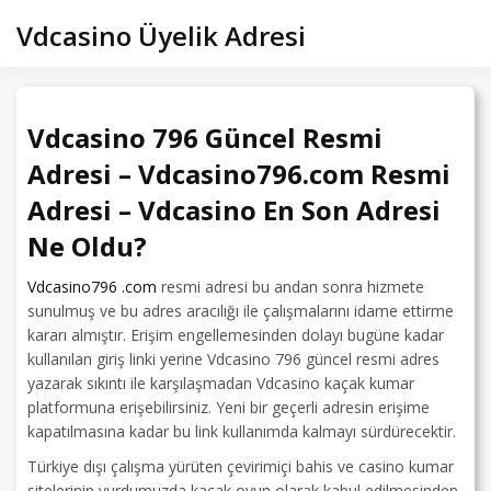
Skip
Vdcasino Üyelik Adresi
to
content
Vdcasino 796 Güncel Resmi
Adresi – Vdcasino796.com Resmi
Adresi – Vdcasino En Son Adresi
Ne Oldu?
Vdcasino796 .com
resmi adresi bu andan sonra hizmete
sunulmuş ve bu adres aracılığı ile çalışmalarını idame ettirme
kararı almıştır. Erişim engellemesinden dolayı bugüne kadar
kullanılan giriş linki yerine Vdcasino 796 güncel resmi adres
yazarak sıkıntı ile karşılaşmadan Vdcasino kaçak kumar
platformuna erişebilirsiniz. Yeni bir geçerli adresin erişime
kapatılmasına kadar bu link kullanımda kalmayı sürdürecektir.
Türkiye dışı çalışma yürüten çevirimiçi bahis ve casino kumar
sitelerinin yurdumuzda kaçak oyun olarak kabul edilmesinden