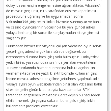
dolayı bazen erişim engellemesine uğramaktadır. Vdcasino’in
de mevcut giriş urlsi, BTK tarafından erişime kapatılması
prosedürüne uğramış ve bu uygulamadan sonra
Vdcasino796
giriş resmi linkini hizmete sunmuştur ve bahis
ve casino oyuncularının Vdcasino’a bu yeni güncel adres
yoluyla herhangi bir sorun ile karşılaşmadan siteye girmesi
sağlanmıştır.
Durmadan hizmet için vizyonlu çalışan Vdcasino oyun servisi
geçerli giriş adresine çok kısa sürede değişerek bu
istenmeyen duruma karşı çıkış yolu bulmuştur. Türkiye’deki
yetkili birim, yasadışı iddaa sınıfında yer alan websitelerin
Türkiye sınırlarında hizmet sunmasına hukuki açıdan izin
vermemektedir ve ne yazık ki aktif biçimde kullanılan giriş
linkine mevcut adresine engellme getirilmesi yapılmaktadır.
Yasaya aykırı oyun websitelerinden birisi olan Vdcasino bahis
sitesi de gelin görün ki bu olayda bazı zamanlar BTK
tarafından engellenebilmektedir. Gerçekleşen bu hadiseden
etkilenmemek için yayına sokulan bu engelsiz giriş linkini
kullanmanız problemi çözecektir.